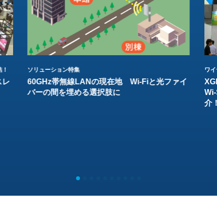
結！
ソリューション特集
ワイ
スレ
60GHz帯無線LANの現在地 Wi-Fiと光ファイ
XG
バーの間を埋める選択肢に
W
介