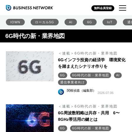
無料会員登録
IOWN
ローカル5G
AI
6G
IoT
通
6G時代の新・業界地図
＜連載＞6G時代の新・業界地図
6Gインフラ投資の経済学 環境変化
を踏まえたシナリオ作りを
6G
6G時代の新・業界地図
AI
通信事業者向け
関根禎嘉（編集部）
2026.07.06
＜連載＞6G時代の新・業界地図
6G周波数戦略は共存・共用 6〜
8GHz帯活用の鍵とは
6G
6G時代の新・業界地図