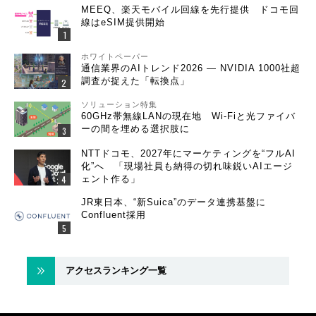
MEEQ、楽天モバイル回線を先行提供 ドコモ回
線はeSIM提供開始
ホワイトペーパー
通信業界のAIトレンド2026 ― NVIDIA 1000社超
調査が捉えた「転換点」
ソリューション特集
60GHz帯無線LANの現在地 Wi-Fiと光ファイバ
ーの間を埋める選択肢に
NTTドコモ、2027年にマーケティングを“フルAI
化”へ 「現場社員も納得の切れ味鋭いAIエージ
ェント作る」
JR東日本、“新Suica”のデータ連携基盤に
Confluent採用
アクセスランキング一覧