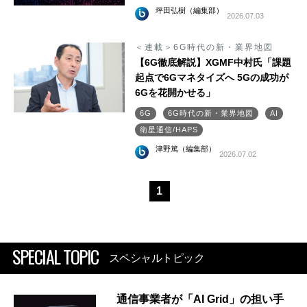
坪田弘樹（編集部）
2026.07.03
＜連載＞6G時代の新・業界地図
【6G徹底解説】XGMF中村氏「課題
起点で6Gマネタイズへ 5Gの成功が
6Gを花開かせる」
6G
6G時代の新・業界地図
AI
衛星通信/HAPS
津野篤（編集部）
2026.07.02
1
SPECIAL TOPIC
スペシャルトピック
通信事業者が「AI Grid」の担い手