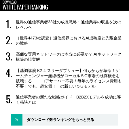
DOWNLOAD
WHITE PAPER RANKING
世界の通信事業者33社の成長戦略：通信業界の収益を次の
レベルへ
［世界4473社調査］通信業界におけるAI成熟度と先駆企業
の戦略
高価な専用ネットワークは本当に必要か？ AIネットワーク
構築の現実解
【基調講演 K2-4 スリーダブリュー】何もかもが革命！ゲ
ームチェンジャー無線機がローカル５G市場の既存概念を
破壊する！！ コアサーバー不要！毎年のライセンス費用も
不要！でも、超安価！ の新しい５Gモデル
通信事業者の新たな戦略ガイド B2B2Xモデルを成功に導
く秘訣とは
ダウンロード数ランキングをもっと見る