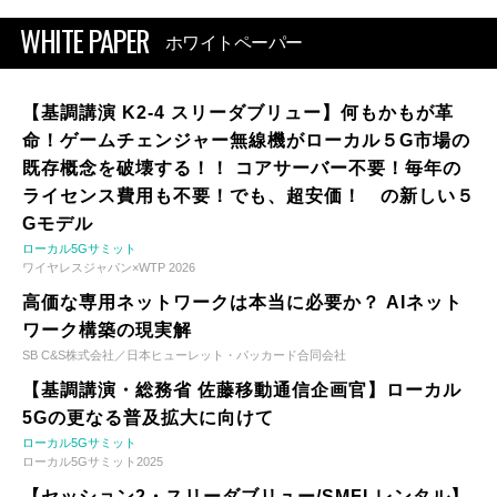
WHITE PAPER
ホワイトペーパー
【基調講演 K2-4 スリーダブリュー】何もかもが革
命！ゲームチェンジャー無線機がローカル５G市場の
既存概念を破壊する！！ コアサーバー不要！毎年の
ライセンス費用も不要！でも、超安価！ の新しい５
Gモデル
ローカル5Gサミット
ワイヤレスジャパン×WTP 2026
高価な専用ネットワークは本当に必要か？ AIネット
ワーク構築の現実解
SB C&S株式会社／日本ヒューレット・パッカード合同会社
【基調講演・総務省 佐藤移動通信企画官】ローカル
5Gの更なる普及拡大に向けて
ローカル5Gサミット
ローカル5Gサミット2025
【セッション2・スリーダブリュー/SMFLレンタル】