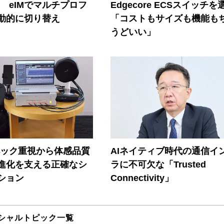
! eIMでマルチプロフ
Edgecore ECSスイッチを
動的に切り替え
「コストもサイズも機能も
うどいい」
ペック重視から体感品質
AIネイティブ時代の通信イ
進化を支える正確なシ
ラに不可欠な「Trusted
ション
Connectivity」
シャルトピック一覧