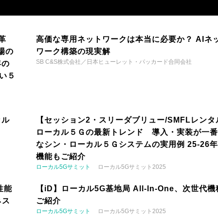
革
高価な専用ネットワークは本当に必要か？ AIネ
場の
ワーク構築の現実解
SB C&S株式会社／日本ヒューレット・パッカード合同会社
年の
い５
カル
【セッション2・スリーダブリュー/SMFLレンタ
ローカル５Ｇの最新トレンド 導入・実装が一番
なシン・ローカル５Ｇシステムの実用例 25-26
機能もご紹介
ローカル5Gサミット
ローカル5Gサミット2025
性能
【iD】ローカル5G基地局 All-In-One、次世代
ネス
ご紹介
ローカル5Gサミット
ローカル5Gサミット2025