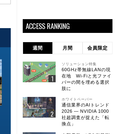
ACCESS RANKING
週間
月間
会員限定
ソリューション特集
60GHz帯無線LANの現
在地 Wi-Fiと光ファイ
バーの間を埋める選択
肢に
ホワイトペーパー
通信業界のAIトレンド
2026 ― NVIDIA 1000
ソリューション特集
ソリューション特集
社超調査が捉えた「転
イーサネットで作るGPUネットワー
6GHz帯Wi-Fiは
換点」
ク 間近に迫る1.6TbE時代とローカ
末」で Wi-Fi 7
ルLLMに備えを
こう