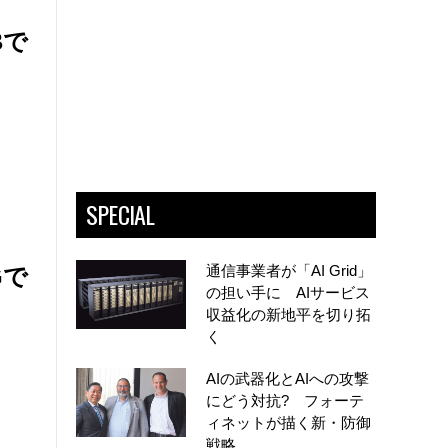
Bで
SPECIAL
通信事業者が「AI Grid」
Gで
の担い手に AIサービス
収益化の新地平を切り拓
く
AIの武器化とAIへの攻撃
にどう対抗? フォーテ
ィネットが描く新・防御
戦略