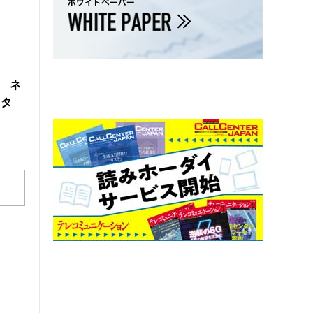
製 ネ
スタ