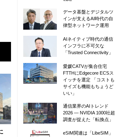
データ基盤とデジタルツ
インが支えるAI時代の自
律型ネットワーク運用
AIネイティブ時代の通信
インフラに不可欠な
「Trusted Connectivity」
愛媛CATVが集合住宅
FTTHにEdgecore ECSス
イッチを選定 「コストも
サイズも機能もちょうど
いい」
通信業界のAIトレンド
2026 ― NVIDIA 1000社超
調査が捉えた「転換点」
に
eSIM関連は「LibeSIM」