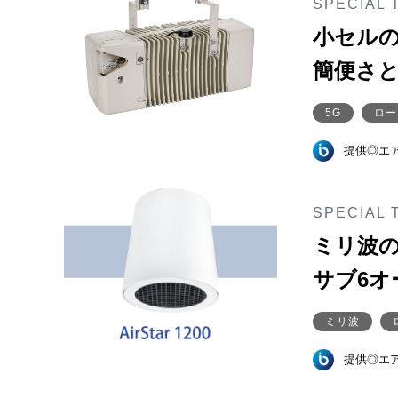
SPECIAL 
小セルの
簡便さ
5G
ロー
提供◎エ
SPECIAL 
ミリ波の
サブ6オ
ミリ波
提供◎エ