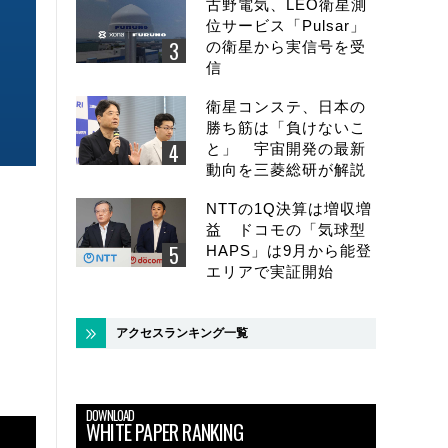
古野電気、LEO衛星測
位サービス「Pulsar」
の衛星から実信号を受
信
衛星コンステ、日本の
勝ち筋は「負けないこ
と」 宇宙開発の最新
動向を三菱総研が解説
NTTの1Q決算は増収増
益 ドコモの「気球型
HAPS」は9月から能登
エリアで実証開始
アクセスランキング一覧
DOWNLOAD
WHITE PAPER RANKING