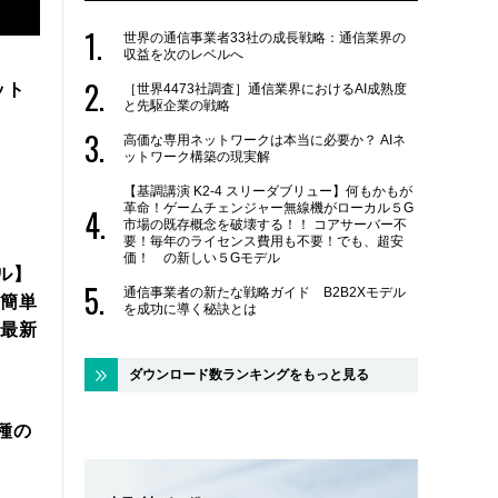
世界の通信事業者33社の成長戦略：通信業界の
収益を次のレベルへ
ット
［世界4473社調査］通信業界におけるAI成熟度
と先駆企業の戦略
高価な専用ネットワークは本当に必要か？ AIネ
ットワーク構築の現実解
【基調講演 K2-4 スリーダブリュー】何もかもが
革命！ゲームチェンジャー無線機がローカル５G
市場の既存概念を破壊する！！ コアサーバー不
要！毎年のライセンス費用も不要！でも、超安
価！ の新しい５Gモデル
ル】
通信事業者の新たな戦略ガイド B2B2Xモデル
簡単
を成功に導く秘訣とは
年最新
ダウンロード数ランキングをもっと見る
機種の