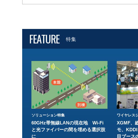
FEATURE
特集
ソリューション特集
ワイヤレスジ
60GHz帯無線LANの現在地 Wi-Fi
XGMF、
と光ファイバーの間を埋める選択肢
モ、KDDI
に
目ブース