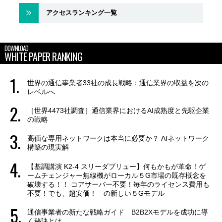
アクセスランキング一覧
DOWNLOAD
WHITE PAPER RANKING
世界の通信事業者33社の成長戦略：通信業界の収益を次の
レベルへ
［世界4473社調査］通信業界におけるAI成熟度と先駆企業
の戦略
高価な専用ネットワークは本当に必要か？ AIネットワーク
構築の現実解
【基調講演 K2-4 スリーダブリュー】何もかもが革命！ゲ
ームチェンジャー無線機がローカル５G市場の既存概念を
破壊する！！ コアサーバー不要！毎年のライセンス費用も
不要！でも、超安価！ の新しい５Gモデル
通信事業者の新たな戦略ガイド B2B2Xモデルを成功に導
く秘訣とは