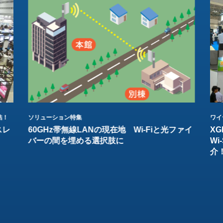
結！
ソリューション特集
ワイ
スレ
60GHz帯無線LANの現在地 Wi-Fiと光ファイ
XG
バーの間を埋める選択肢に
W
介