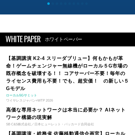
WHITE PAPER
ホワイトペーパー
【基調講演 K2-4 スリーダブリュー】何もかもが革
命！ゲームチェンジャー無線機がローカル５G市場の
既存概念を破壊する！！ コアサーバー不要！毎年の
ライセンス費用も不要！でも、超安価！ の新しい５
Gモデル
ローカル5Gサミット
ワイヤレスジャパン×WTP 2026
高価な専用ネットワークは本当に必要か？ AIネット
ワーク構築の現実解
SB C&S株式会社／日本ヒューレット・パッカード合同会社
【基調講演・総務省 佐藤移動通信企画官】ローカル