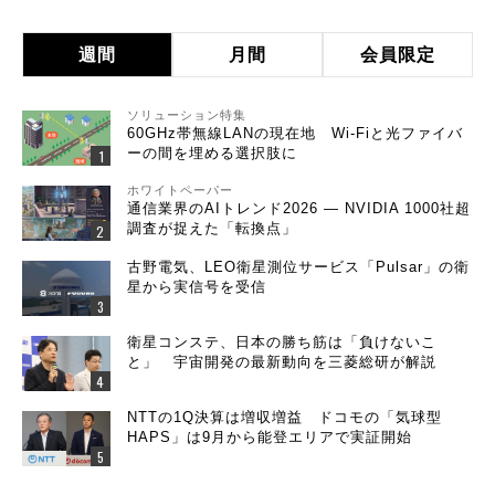
週間
月間
会員限定
ソリューション特集
60GHz帯無線LANの現在地 Wi-Fiと光ファイバ
ーの間を埋める選択肢に
ホワイトペーパー
通信業界のAIトレンド2026 ― NVIDIA 1000社超
調査が捉えた「転換点」
古野電気、LEO衛星測位サービス「Pulsar」の衛
星から実信号を受信
衛星コンステ、日本の勝ち筋は「負けないこ
と」 宇宙開発の最新動向を三菱総研が解説
NTTの1Q決算は増収増益 ドコモの「気球型
HAPS」は9月から能登エリアで実証開始