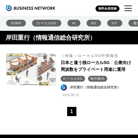
無料会員登録
IOWN
ローカル5G
AI
6G
IoT
通
岸田重行（情報通信総合研究所）
＜特集＞ローカル5G中間報告
日本と違う独ローカル5G 公衆向け
周波数をプライベート用途に運用
ローカル5G
海外動向
岸田重行（情報通信総合研究所）
2020.08.19
1