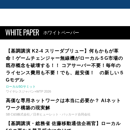
WHITE PAPER
ホワイトペーパー
【基調講演 K2-4 スリーダブリュー】何もかもが革
命！ゲームチェンジャー無線機がローカル５G市場の
既存概念を破壊する！！ コアサーバー不要！毎年の
ライセンス費用も不要！でも、超安価！ の新しい５
Gモデル
ローカル5Gサミット
ワイヤレスジャパン×WTP 2026
高価な専用ネットワークは本当に必要か？ AIネット
ワーク構築の現実解
SB C&S株式会社／日本ヒューレット・パッカード合同会社
【基調講演・総務省 佐藤移動通信企画官】ローカル