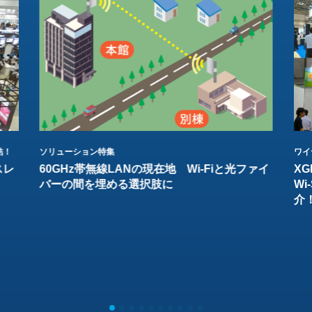
結！
ソリューション特集
ワイ
スレ
60GHz帯無線LANの現在地 Wi-Fiと光ファイ
XG
バーの間を埋める選択肢に
W
介