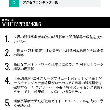
アクセスランキング一覧
DOWNLOAD
WHITE PAPER RANKING
世界の通信事業者33社の成長戦略：通信業界の収益を次の
レベルへ
［世界4473社調査］通信業界におけるAI成熟度と先駆企業
の戦略
高価な専用ネットワークは本当に必要か？ AIネットワーク
構築の現実解
【基調講演 K2-4 スリーダブリュー】何もかもが革命！ゲ
ームチェンジャー無線機がローカル５G市場の既存概念を
破壊する！！ コアサーバー不要！毎年のライセンス費用も
不要！でも、超安価！ の新しい５Gモデル
通信事業者の新たな戦略ガイド B2B2Xモデルを成功に導
く秘訣とは