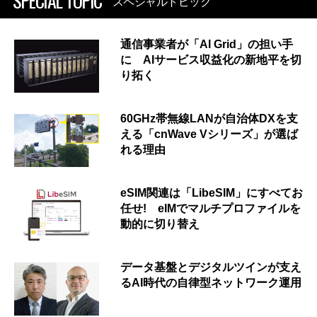
SPECIAL TOPIC
スペシャルトピック
通信事業者が「AI Grid」の担い手
に AIサービス収益化の新地平を切
り拓く
60GHz帯無線LANが自治体DXを支
える「cnWave Vシリーズ」が選ば
れる理由
eSIM関連は「LibeSIM」にすべてお
任せ! eIMでマルチプロファイルを
動的に切り替え
データ基盤とデジタルツインが支え
るAI時代の自律型ネットワーク運用