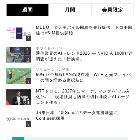
週間
月間
会員限定
MEEQ、楽天モバイル回線を先行提供 ドコモ回
線はeSIM提供開始
ホワイトペーパー
通信業界のAIトレンド2026 ― NVIDIA 1000社超
調査が捉えた「転換点」
ソリューション特集
60GHz帯無線LANの現在地 Wi-Fiと光ファイバ
ーの間を埋める選択肢に
NTTドコモ、2027年にマーケティングを“フルAI
化”へ 「現場社員も納得の切れ味鋭いAIエージ
ェント作る」
JR東日本、“新Suica”のデータ連携基盤に
Confluent採用