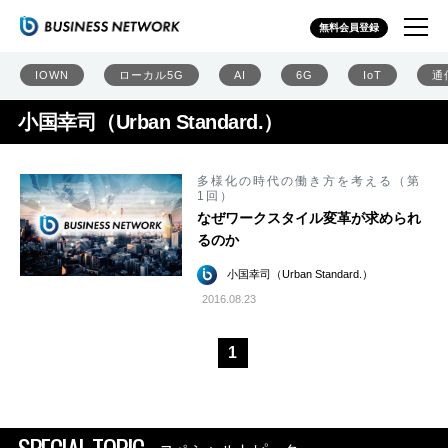
無料会員登録
IOWN
ローカル5G
AI
6G
IoT
通
小国幸司（Urban Standard.）
多様化の時代の働き方を考える（第
1回）
なぜワークスタイル変革が求められ
るのか
小国幸司（Urban Standard.）
2016.08.23
1