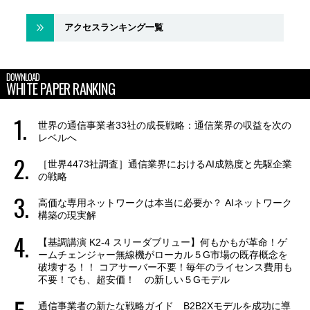
アクセスランキング一覧
DOWNLOAD
WHITE PAPER RANKING
世界の通信事業者33社の成長戦略：通信業界の収益を次の
レベルへ
［世界4473社調査］通信業界におけるAI成熟度と先駆企業
の戦略
高価な専用ネットワークは本当に必要か？ AIネットワーク
構築の現実解
【基調講演 K2-4 スリーダブリュー】何もかもが革命！ゲ
ームチェンジャー無線機がローカル５G市場の既存概念を
破壊する！！ コアサーバー不要！毎年のライセンス費用も
不要！でも、超安価！ の新しい５Gモデル
通信事業者の新たな戦略ガイド B2B2Xモデルを成功に導