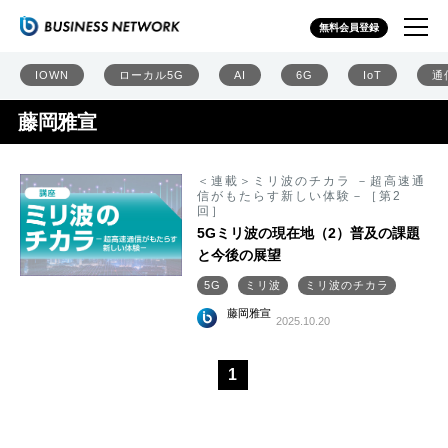
無料会員登録
IOWN
ローカル5G
AI
6G
IoT
通
藤岡雅宣
＜連載＞ミリ波のチカラ －超高速通
信がもたらす新しい体験－［第2
回］
5Gミリ波の現在地（2）普及の課題
と今後の展望
5G
ミリ波
ミリ波のチカラ
藤岡雅宣
2025.10.20
1