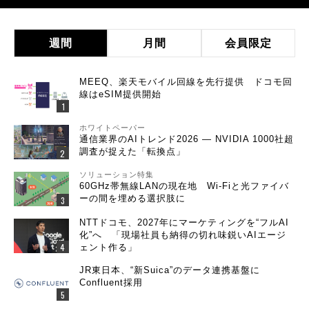
週間
月間
会員限定
MEEQ、楽天モバイル回線を先行提供 ドコモ回
線はeSIM提供開始
ホワイトペーパー
通信業界のAIトレンド2026 ― NVIDIA 1000社超
調査が捉えた「転換点」
ソリューション特集
60GHz帯無線LANの現在地 Wi-Fiと光ファイバ
ーの間を埋める選択肢に
NTTドコモ、2027年にマーケティングを“フルAI
化”へ 「現場社員も納得の切れ味鋭いAIエージ
ェント作る」
JR東日本、“新Suica”のデータ連携基盤に
Confluent採用