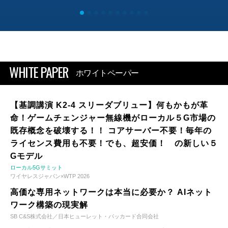
WHITE PAPER
ホワイトペーパー
【基調講演 K2-4 スリーダブリュー】何もかもが革
命！ゲームチェンジャー無線機がローカル５G市場の
既存概念を破壊する！！ コアサーバー不要！毎年の
ライセンス費用も不要！でも、超安価！ の新しい５
Gモデル
ローカル5Gサミット
ワイヤレスジャパン×WTP 2026
高価な専用ネットワークは本当に必要か？ AIネット
ワーク構築の現実解
SB C&S株式会社／日本ヒューレット・パッカード合同会社