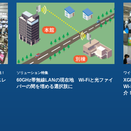
結！
ソリューション特集
ワイ
スレ
60GHz帯無線LANの現在地 Wi-Fiと光ファイ
XG
バーの間を埋める選択肢に
W
介