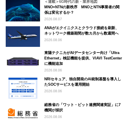
＜連載＞6G時代の新・業界地図
MNO×NTNの新秩序 MNOとNTN事業者の関
係は変化するか？
2026.08.07
ANAがエクイニクスとクラウド接続を刷新、
ネットワーク構築期間が数カ月から数週間へ
2026.08.06
東陽テクニカがAIデータセンター向け「Ultra
Ethernet」検証機能を提供、VIAVI TestCenter
に機能追加
2026.08.06
NRIセキュア、独自開発のAI統制基盤を導入し
たSOCサービスを運用開始
2026.08.06
総務省の「ワット・ビット連携関連実証」に7
機関が採択
2026.08.06