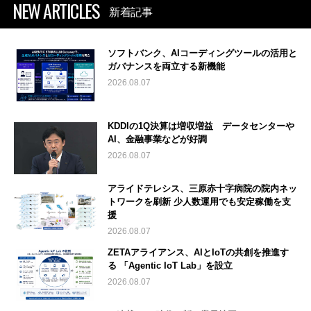
NEW ARTICLES
新着記事
ソフトバンク、AIコーディングツールの活用と
ガバナンスを両立する新機能
2026.08.07
KDDIの1Q決算は増収増益 データセンターや
AI、金融事業などが好調
2026.08.07
アライドテレシス、三原赤十字病院の院内ネッ
トワークを刷新 少人数運用でも安定稼働を支
援
2026.08.07
ZETAアライアンス、AIとIoTの共創を推進す
る 「Agentic IoT Lab」を設立
2026.08.07