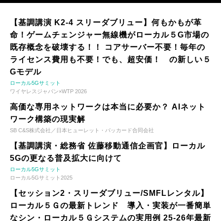
【基調講演 K2-4 スリーダブリュー】何もかもが革
命！ゲームチェンジャー無線機がローカル５G市場の
既存概念を破壊する！！ コアサーバー不要！毎年の
ライセンス費用も不要！でも、超安価！ の新しい５
Gモデル
ローカル5Gサミット
ワイヤレスジャパン×WTP 2026
高価な専用ネットワークは本当に必要か？ AIネット
ワーク構築の現実解
SB C&S株式会社／日本ヒューレット・パッカード合同会社
【基調講演・総務省 佐藤移動通信企画官】ローカル
5Gの更なる普及拡大に向けて
ローカル5Gサミット
ローカル5Gサミット2025
【セッション2・スリーダブリュー/SMFLレンタル】
ローカル５Ｇの最新トレンド 導入・実装が一番簡単
なシン・ローカル５Ｇシステムの実用例 25-26年最新