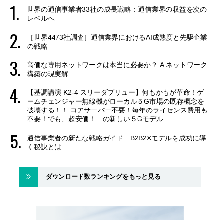
世界の通信事業者33社の成長戦略：通信業界の収益を次の
レベルへ
［世界4473社調査］通信業界におけるAI成熟度と先駆企業
の戦略
高価な専用ネットワークは本当に必要か？ AIネットワーク
構築の現実解
【基調講演 K2-4 スリーダブリュー】何もかもが革命！ゲ
ームチェンジャー無線機がローカル５G市場の既存概念を
破壊する！！ コアサーバー不要！毎年のライセンス費用も
不要！でも、超安価！ の新しい５Gモデル
通信事業者の新たな戦略ガイド B2B2Xモデルを成功に導
く秘訣とは
ダウンロード数ランキングをもっと見る