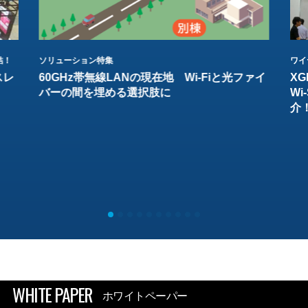
結！
ソリューション特集
ワイ
スレ
60GHz帯無線LANの現在地 Wi-Fiと光ファイ
XG
バーの間を埋める選択肢に
W
介
WHITE PAPER
ホワイトペーパー