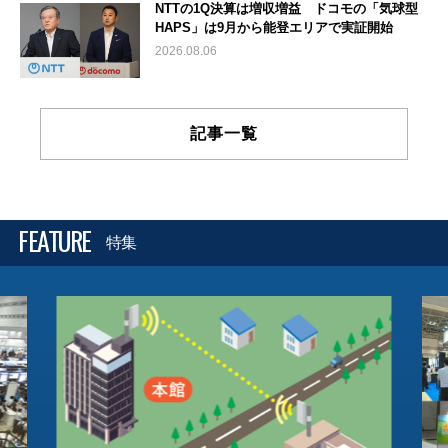
NTTの1Q決算は増収増益 ドコモの「気球型
HAPS」は9月から能登エリアで実証開始
2026.08.06
記事一覧
FEATURE
特集