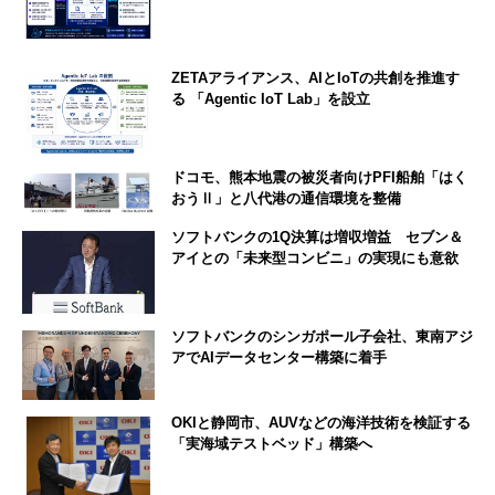
ZETAアライアンス、AIとIoTの共創を推進す
る 「Agentic IoT Lab」を設立
ドコモ、熊本地震の被災者向けPFI船舶「はく
おうⅡ」と八代港の通信環境を整備
ソフトバンクの1Q決算は増収増益 セブン＆
アイとの「未来型コンビニ」の実現にも意欲
ソフトバンクのシンガポール子会社、東南アジ
アでAIデータセンター構築に着手
OKIと静岡市、AUVなどの海洋技術を検証する
「実海域テストベッド」構築へ