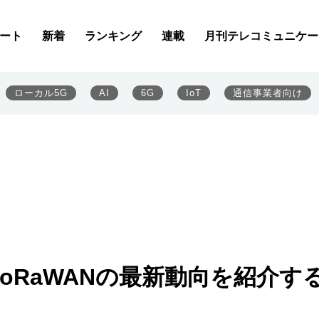
ート
新着
ランキング
連載
月刊テレコミュニケー
ローカル5G
AI
6G
IoT
通信事業者向け
oRaWANの最新動向を紹介す