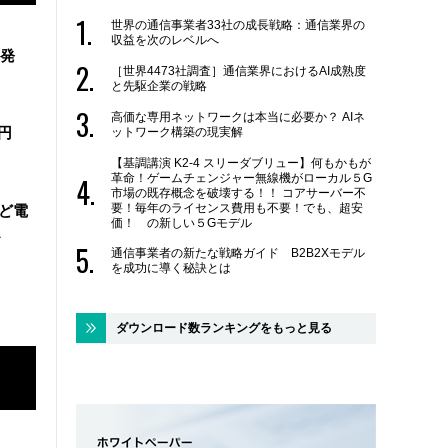
世界の通信事業者33社の成長戦略：通信業界の
収益を次のレベルへ
ス発
［世界4473社調査］通信業界におけるAI成熟度
と先駆企業の戦略
高価な専用ネットワークは本当に必要か？ AIネ
2兆円
ットワーク構築の現実解
【基調講演 K2-4 スリーダブリュー】何もかもが
革命！ゲームチェンジャー無線機がローカル５G
市場の既存概念を破壊する！！ コアサーバー不
要！毎年のライセンス費用も不要！でも、超安
など電
価！ の新しい５Gモデル
ス
通信事業者の新たな戦略ガイド B2B2Xモデル
を成功に導く秘訣とは
ダウンロード数ランキングをもっと見る