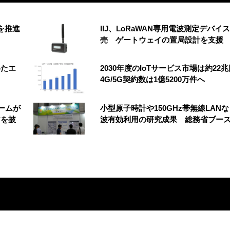
創を推進
IIJ、LoRaWAN専用電波測定デバイ
売 ゲートウェイの置局設計を支援
めたエ
2030年度のIoTサービス市場は約2
4G/5G契約数は1億5200万件へ
ームが
小型原子時計や150GHz帯無線LAN
アを披
波有効利用の研究成果 総務省ブー