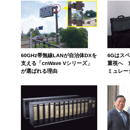
60GHz帯無線LANが自治体DXを
6Gはス
支える「cnWave Vシリーズ」
重視へ 
が選ばれる理由
ミュレー