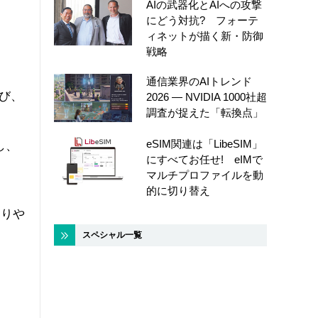
AIの武器化とAIへの攻撃
にどう対抗? フォーテ
ィネットが描く新・防御
戦略
通信業界のAIトレンド
よび、
2026 ― NVIDIA 1000社超
調査が捉えた「転換点」
ク
eSIM関連は「LibeSIM」
し、
にすべてお任せ! eIMで
マルチプロファイルを動
的に切り替え
守りや
スペシャル一覧