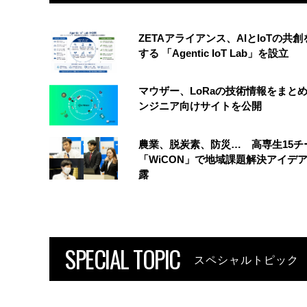
ZETAアライアンス、AIとIoTの共
する 「Agentic IoT Lab」を設立
マウザー、LoRaの技術情報をまと
ンジニア向けサイトを公開
農業、脱炭素、防災… 高専生15チ
「WiCON」で地域課題解決アイデ
露
SPECIAL TOPIC
スペシャルトピック