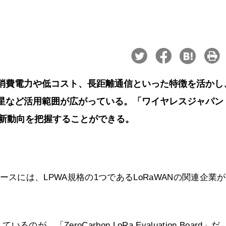
。低消費電力や低コスト、長距離通信といった特徴を活かし
衛星など活用範囲が広がっている。「ワイヤレスジャパン
WANの最新動向を把握することができる。
ionブースには、LPWA規格の1つであるLoRaWANの関連企業
ZeroCarbon LoRa Evaluation Board」だ