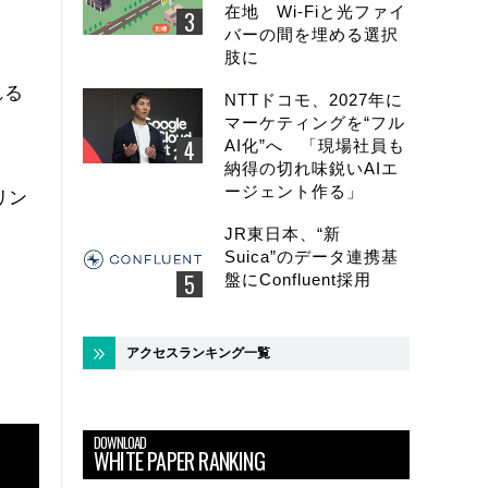
在地 Wi-Fiと光ファイ
バーの間を埋める選択
肢に
れる
NTTドコモ、2027年に
マーケティングを“フル
AI化”へ 「現場社員も
納得の切れ味鋭いAIエ
ージェント作る」
リン
JR東日本、“新
Suica”のデータ連携基
盤にConfluent採用
アクセスランキング一覧
DOWNLOAD
WHITE PAPER RANKING