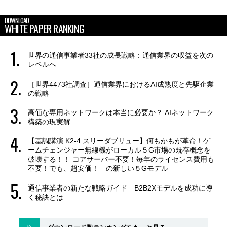
DOWNLOAD
WHITE PAPER RANKING
世界の通信事業者33社の成長戦略：通信業界の収益を次の
レベルへ
［世界4473社調査］通信業界におけるAI成熟度と先駆企業
の戦略
高価な専用ネットワークは本当に必要か？ AIネットワーク
構築の現実解
【基調講演 K2-4 スリーダブリュー】何もかもが革命！ゲ
ームチェンジャー無線機がローカル５G市場の既存概念を
破壊する！！ コアサーバー不要！毎年のライセンス費用も
不要！でも、超安価！ の新しい５Gモデル
通信事業者の新たな戦略ガイド B2B2Xモデルを成功に導
く秘訣とは