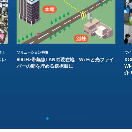
結！
ソリューション特集
ワイ
スレ
60GHz帯無線LANの現在地 Wi-Fiと光ファイ
XG
バーの間を埋める選択肢に
W
介