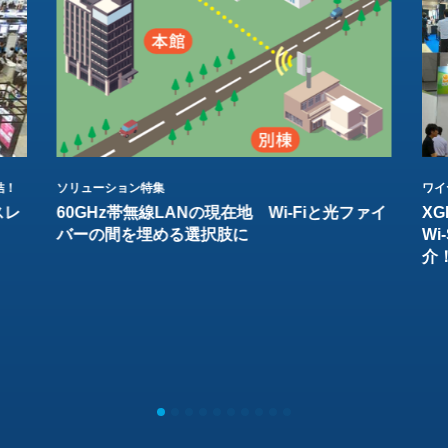
結！
ソリューション特集
ワイ
スレ
60GHz帯無線LANの現在地 Wi-Fiと光ファイ
XG
バーの間を埋める選択肢に
W
介