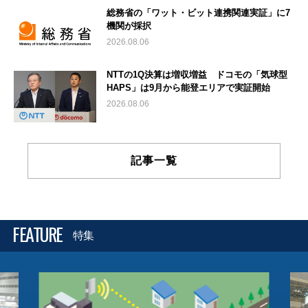
総務省の「ワット・ビット連携関連実証」に7
機関が採択
2026.08.06
NTTの1Q決算は増収増益 ドコモの「気球型
HAPS」は9月から能登エリアで実証開始
2026.08.06
記事一覧
FEATURE
特集