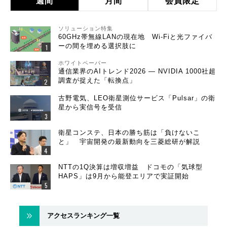
週間
月間
会員限定
ソリューション特集
60GHz帯無線LANの現在地 Wi-Fiと光ファイバ
ーの間を埋める選択肢に
ホワイトペーパー
通信業界のAIトレンド2026 ― NVIDIA 1000社超
調査が捉えた「転換点」
古野電気、LEO衛星測位サービス「Pulsar」の衛
星から実信号を受信
衛星コンステ、日本の勝ち筋は「負けないこ
と」 宇宙開発の最新動向を三菱総研が解説
NTTの1Q決算は増収増益 ドコモの「気球型
HAPS」は9月から能登エリアで実証開始
アクセスランキング一覧