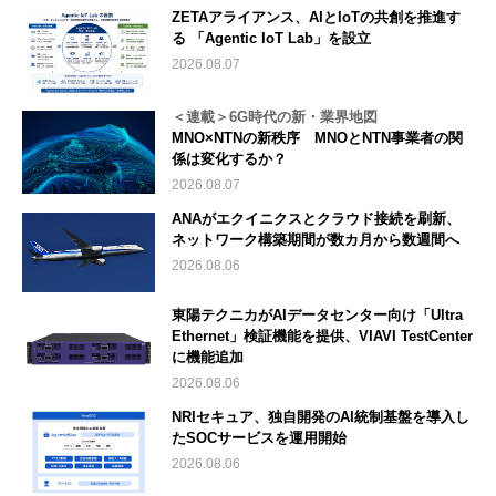
ZETAアライアンス、AIとIoTの共創を推進す
る 「Agentic IoT Lab」を設立
2026.08.07
＜連載＞6G時代の新・業界地図
MNO×NTNの新秩序 MNOとNTN事業者の関
係は変化するか？
2026.08.07
ANAがエクイニクスとクラウド接続を刷新、
ネットワーク構築期間が数カ月から数週間へ
2026.08.06
東陽テクニカがAIデータセンター向け「Ultra
Ethernet」検証機能を提供、VIAVI TestCenter
に機能追加
2026.08.06
NRIセキュア、独自開発のAI統制基盤を導入し
たSOCサービスを運用開始
2026.08.06