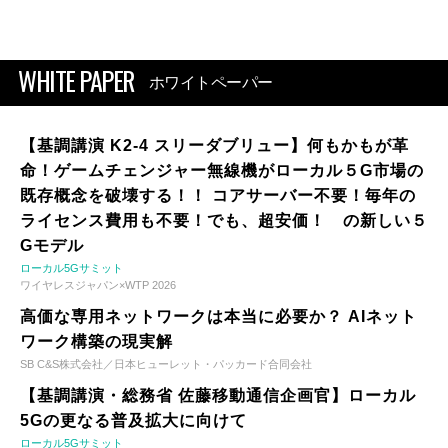
WHITE PAPER
ホワイトペーパー
【基調講演 K2-4 スリーダブリュー】何もかもが革
命！ゲームチェンジャー無線機がローカル５G市場の
既存概念を破壊する！！ コアサーバー不要！毎年の
ライセンス費用も不要！でも、超安価！ の新しい５
Gモデル
ローカル5Gサミット
ワイヤレスジャパン×WTP 2026
高価な専用ネットワークは本当に必要か？ AIネット
ワーク構築の現実解
SB C&S株式会社／日本ヒューレット・パッカード合同会社
【基調講演・総務省 佐藤移動通信企画官】ローカル
5Gの更なる普及拡大に向けて
ローカル5Gサミット