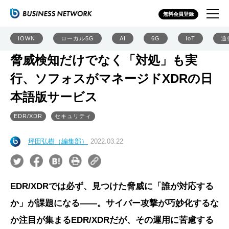
無料会員登録
IOWN
ローカル5G
AI
6G
IoT
通
脅威検知だけでなく「対処」も実
行、ソフォスがマネージドXDRの日
本語版サービス
EDR/XDR
セキュリティ
坪田弘樹（編集部）
2022.03.22
EDR/XDRでは必ず、見つけた脅威に「誰が対応する
か」が課題になる――。サイバー攻撃が巧妙化するな
か注目が集まるEDR/XDRだが、その運用に苦慮する