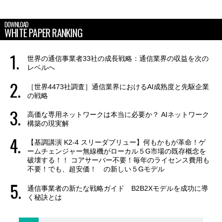
DOWNLOAD
WHITE PAPER RANKING
世界の通信事業者33社の成長戦略：通信業界の収益を次の
レベルへ
［世界4473社調査］通信業界におけるAI成熟度と先駆企業
の戦略
高価な専用ネットワークは本当に必要か？ AIネットワーク
構築の現実解
【基調講演 K2-4 スリーダブリュー】何もかもが革命！ゲ
ームチェンジャー無線機がローカル５G市場の既存概念を
破壊する！！ コアサーバー不要！毎年のライセンス費用も
不要！でも、超安価！ の新しい５Gモデル
通信事業者の新たな戦略ガイド B2B2Xモデルを成功に導
く秘訣とは