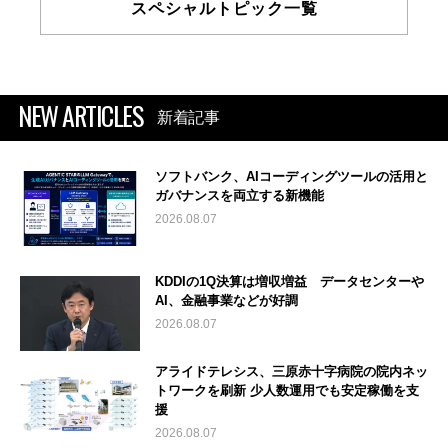
スペシャルトピック一覧
NEW ARTICLES
新着記事
ソフトバンク、AIコーディングツールの活用と
ガバナンスを両立する新機能
2026.08.07
KDDIの1Q決算は増収増益 データセンターや
AI、金融事業などが好調
2026.08.07
アライドテレシス、三原赤十字病院の院内ネッ
トワークを刷新 少人数運用でも安定稼働を支
援
2026.08.07