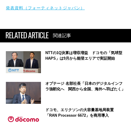
発表資料（フォーティネットジャパン）
RELATED ARTICLE
関連記事
NTTの1Q決算は増収増益 ドコモの「気球型
HAPS」は9月から能登エリアで実証開始
オプテージ 名部社長「日本のデジタルインフ
ラ強靭化へ 関西から全国、海外へ羽ばたく」
ドコモ、エリクソンの大容量基地局装置
「RAN Processor 6672」を商用導入