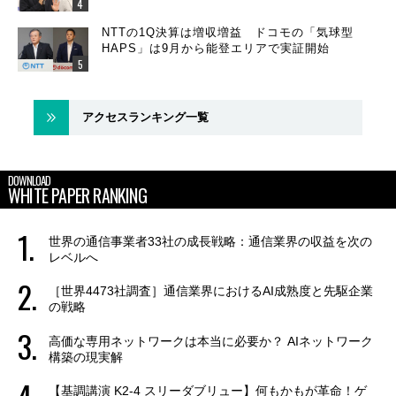
NTTの1Q決算は増収増益 ドコモの「気球型
HAPS」は9月から能登エリアで実証開始
アクセスランキング一覧
DOWNLOAD
WHITE PAPER RANKING
世界の通信事業者33社の成長戦略：通信業界の収益を次の
レベルへ
［世界4473社調査］通信業界におけるAI成熟度と先駆企業
の戦略
高価な専用ネットワークは本当に必要か？ AIネットワーク
構築の現実解
【基調講演 K2-4 スリーダブリュー】何もかもが革命！ゲ