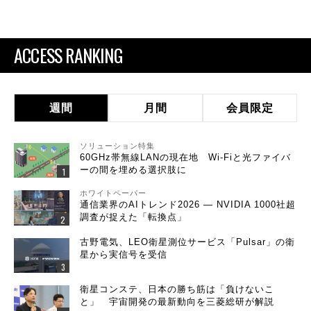
ACCESS RANKING
週間
月間
会員限定
ソリューション特集
60GHz帯無線LANの現在地 Wi-Fiと光ファイバ
ーの間を埋める選択肢に
ホワイトペーパー
通信業界のAIトレンド2026 ― NVIDIA 1000社超
調査が捉えた「転換点」
古野電気、LEO衛星測位サービス「Pulsar」の衛
星から実信号を受信
衛星コンステ、日本の勝ち筋は「負けないこ
と」 宇宙開発の最新動向を三菱総研が解説