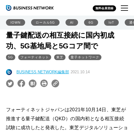
無料会員登録
IOWN
ローカル5G
AI
6G
IoT
通
量子鍵配送の相互接続に国内初成
功、5G基地局と5Gコア間で
5G
フォーティネット
東芝
量子ネットワーク
BUSINESS NETWORK編集部
2021.10.14
フォーティネットジャパンは2021年10月14日、東芝が
推進する量子鍵配送（QKD）の国内初となる相互接続
試験に成功したと発表した。東芝デジタルソリューショ