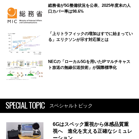
総務省が5G整備状況を公表、2025年度末の人
口カバー率は98.6%
「上りトラフィックの増加はすでに始まってい
る」エリクソンが示す対応策とは
NECの「ローカル5Gを用いたIPマルチキャス
ト放送の無線伝送技術」が国際標準化
SPECIAL TOPIC
スペシャルトピック
6Gはスペック重視から体感品質重
視へ 進化を支える正確なシミュレ
ーション