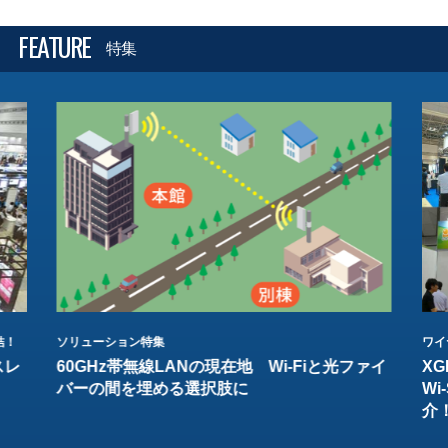
FEATURE
特集
結！
ソリューション特集
ワイ
スレ
60GHz帯無線LANの現在地 Wi-Fiと光ファイ
XG
バーの間を埋める選択肢に
W
介