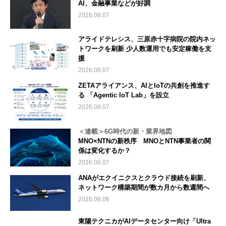
AI、金融事業などが好調
2026.08.07
アライドテレシス、三原赤十字病院の院内ネッ
トワークを刷新 少人数運用でも安定稼働を支
援
2026.08.07
ZETAアライアンス、AIとIoTの共創を推進す
る 「Agentic IoT Lab」を設立
2026.08.07
＜連載＞6G時代の新・業界地図
MNO×NTNの新秩序 MNOとNTN事業者の関
係は変化するか？
2026.08.07
ANAがエクイニクスとクラウド接続を刷新、
ネットワーク構築期間が数カ月から数週間へ
2026.08.06
東陽テクニカがAIデータセンター向け「Ultra