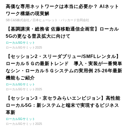
高価な専用ネットワークは本当に必要か？ AIネット
ワーク構築の現実解
SB C&S株式会社／日本ヒューレット・パッカード合同会社
【基調講演・総務省 佐藤移動通信企画官】ローカル
5Gの更なる普及拡大に向けて
ローカル5Gサミット
ローカル5Gサミット2025
【セッション2・スリーダブリュー/SMFLレンタル】
ローカル５Ｇの最新トレンド 導入・実装が一番簡単
なシン・ローカル５Ｇシステムの実用例 25-26年最新
機能もご紹介
ローカル5Gサミット
ローカル5Gサミット2025
【セッション3・京セラみらいエンビジョン】高性能
ローカル5G：新システムと端末で実現するビジネス
革新
ローカル5Gサミット
ローカル5Gサミット2025