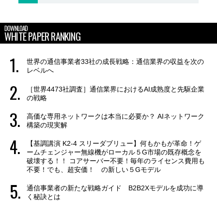
DOWNLOAD
WHITE PAPER RANKING
世界の通信事業者33社の成長戦略：通信業界の収益を次の
レベルへ
［世界4473社調査］通信業界におけるAI成熟度と先駆企業
の戦略
高価な専用ネットワークは本当に必要か？ AIネットワーク
構築の現実解
【基調講演 K2-4 スリーダブリュー】何もかもが革命！ゲ
ームチェンジャー無線機がローカル５G市場の既存概念を
破壊する！！ コアサーバー不要！毎年のライセンス費用も
不要！でも、超安価！ の新しい５Gモデル
通信事業者の新たな戦略ガイド B2B2Xモデルを成功に導
く秘訣とは