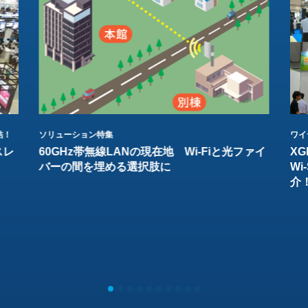
結！
ソリューション特集
ワイ
スレ
60GHz帯無線LANの現在地 Wi-Fiと光ファイ
XG
バーの間を埋める選択肢に
W
介