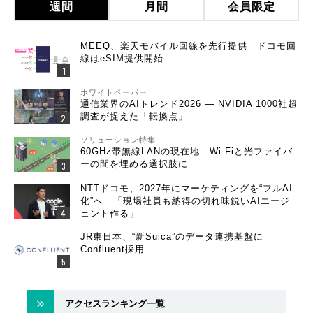
週間
月間
会員限定
MEEQ、楽天モバイル回線を先行提供 ドコモ回
線はeSIM提供開始
ホワイトペーパー
通信業界のAIトレンド2026 ― NVIDIA 1000社超
調査が捉えた「転換点」
ソリューション特集
60GHz帯無線LANの現在地 Wi-Fiと光ファイバ
ーの間を埋める選択肢に
NTTドコモ、2027年にマーケティングを“フルAI
化”へ 「現場社員も納得の切れ味鋭いAIエージ
ェント作る」
JR東日本、“新Suica”のデータ連携基盤に
Confluent採用
アクセスランキング一覧