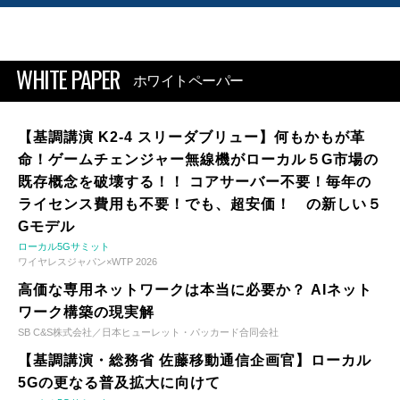
WHITE PAPER
ホワイトペーパー
【基調講演 K2-4 スリーダブリュー】何もかもが革
命！ゲームチェンジャー無線機がローカル５G市場の
既存概念を破壊する！！ コアサーバー不要！毎年の
ライセンス費用も不要！でも、超安価！ の新しい５
Gモデル
ローカル5Gサミット
ワイヤレスジャパン×WTP 2026
高価な専用ネットワークは本当に必要か？ AIネット
ワーク構築の現実解
SB C&S株式会社／日本ヒューレット・パッカード合同会社
【基調講演・総務省 佐藤移動通信企画官】ローカル
5Gの更なる普及拡大に向けて