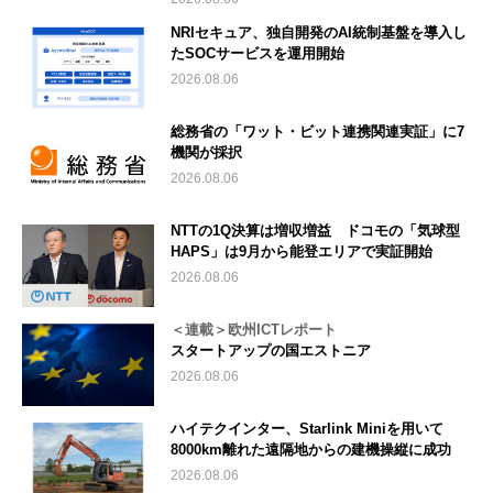
NRIセキュア、独自開発のAI統制基盤を導入し
たSOCサービスを運用開始
2026.08.06
総務省の「ワット・ビット連携関連実証」に7
機関が採択
2026.08.06
NTTの1Q決算は増収増益 ドコモの「気球型
HAPS」は9月から能登エリアで実証開始
2026.08.06
＜連載＞欧州ICTレポート
スタートアップの国エストニア
2026.08.06
ハイテクインター、Starlink Miniを用いて
8000km離れた遠隔地からの建機操縦に成功
2026.08.06