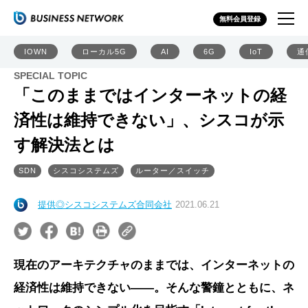
無料会員登録
IOWN
ローカル5G
AI
6G
IoT
通
SPECIAL TOPIC
「このままではインターネットの経
済性は維持できない」、シスコが示
す解決法とは
SDN
シスコシステムズ
ルーター／スイッチ
提供◎シスコシステムズ合同会社
2021.06.21
現在のアーキテクチャのままでは、インターネットの
経済性は維持できない――。そんな警鐘とともに、ネ