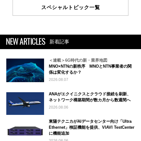
スペシャルトピック一覧
NEW ARTICLES
新着記事
＜連載＞6G時代の新・業界地図
MNO×NTNの新秩序 MNOとNTN事業者の関
係は変化するか？
2026.08.07
ANAがエクイニクスとクラウド接続を刷新、
ネットワーク構築期間が数カ月から数週間へ
2026.08.06
東陽テクニカがAIデータセンター向け「Ultra
Ethernet」検証機能を提供、VIAVI TestCenter
に機能追加
2026.08.06