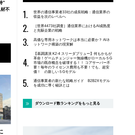
維持”
人材不
世界の通信事業者33社の成長戦略：通信業界の
収益を次のレベルへ
［世界4473社調査］通信業界におけるAI成熟度
と先駆企業の戦略
高価な専用ネットワークは本当に必要か？ AIネ
ットワーク構築の現実解
【基調講演 K2-4 スリーダブリュー】何もかもが
革命！ゲームチェンジャー無線機がローカル５G
市場の既存概念を破壊する！！ コアサーバー不
要！毎年のライセンス費用も不要！でも、超安
価！ の新しい５Gモデル
通信事業者の新たな戦略ガイド B2B2Xモデル
を成功に導く秘訣とは
ダウンロード数ランキングをもっと見る
に