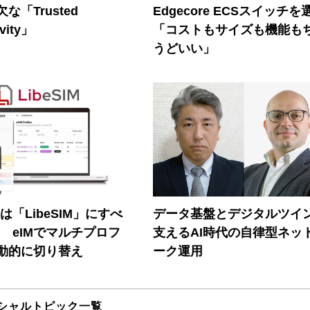
な「Trusted
Edgecore ECSスイッチを
vity」
「コストもサイズも機能も
うどいい」
連は「LibeSIM」にすべ
データ基盤とデジタルツイ
! eIMでマルチプロフ
支えるAI時代の自律型ネッ
動的に切り替え
ーク運用
シャルトピック一覧