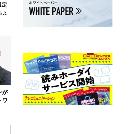
選定
ちょ
ンが
トワ