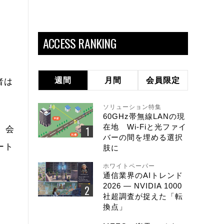
ACCESS RANKING
週間
月間
会員限定
者は
ソリューション特集
60GHz帯無線LANの現
在地 Wi-Fiと光ファイ
り、会
バーの間を埋める選択
ート
肢に
ホワイトペーパー
通信業界のAIトレンド
2026 ― NVIDIA 1000
社超調査が捉えた「転
換点」