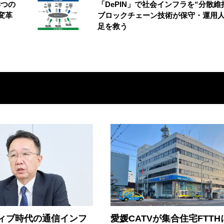
3つの
「DePIN」で社会インフラを“分散
変革
ブロックチェーン技術が保守・運用
足を救う
ティブ時代の通信インフ
愛媛CATVが集合住宅FTTH