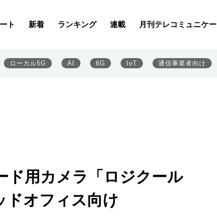
ート
新着
ランキング
連載
月刊テレコミュニケー
ローカル5G
AI
6G
IoT
通信事業者向け
ード用カメラ「ロジクール
リッドオフィス向け