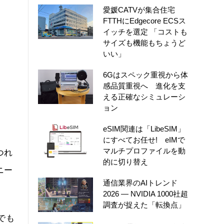
愛媛CATVが集合住宅
FTTHにEdgecore ECSス
イッチを選定 「コストも
サイズも機能もちょうど
いい」
6Gはスペック重視から体
感品質重視へ 進化を支
える正確なシミュレーシ
ョン
eSIM関連は「LibeSIM」
にすべてお任せ! eIMで
マルチプロファイルを動
つれ
的に切り替え
ニー
通信業界のAIトレンド
2026 ― NVIDIA 1000社超
調査が捉えた「転換点」
でも