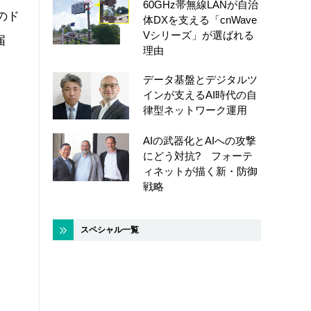
60GHz帯無線LANが自治
のド
体DXを支える「cnWave
Vシリーズ」が選ばれる
届
理由
データ基盤とデジタルツ
インが支えるAI時代の自
律型ネットワーク運用
AIの武器化とAIへの攻撃
にどう対抗? フォーテ
ィネットが描く新・防御
戦略
スペシャル一覧