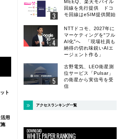
MEEQ、楽天モバイル
回線を先行提供 ドコ
モ回線はeSIM提供開始
NTTドコモ、2027年に
マーケティングを“フル
AI化”へ 「現場社員も
納得の切れ味鋭いAIエ
ージェント作る」
古野電気、LEO衛星測
位サービス「Pulsar」
の衛星から実信号を受
信
ラット
アクセスランキング一覧
を活用
実施
DOWNLOAD
WHITE PAPER RANKING