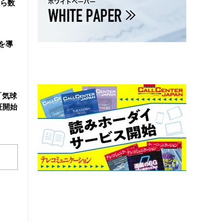
ら数
を導
「気球
証開始