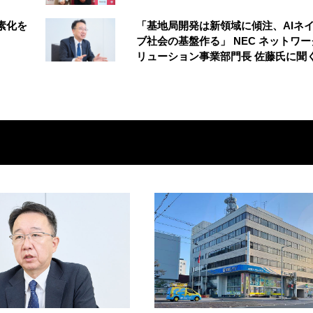
簡素化を
「基地局開発は新領域に傾注、AIネ
ブ社会の基盤作る」 NEC ネットワ
リューション事業部門長 佐藤氏に聞