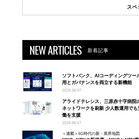
スペ
NEW ARTICLES
新着記事
ソフトバンク、AIコーディングツー
用とガバナンスを両立する新機能
2026.08.07
アライドテレシス、三原赤十字病院
ネットワークを刷新 少人数運用でも
働を支援
2026.08.07
＜連載＞6G時代の新・業界地図