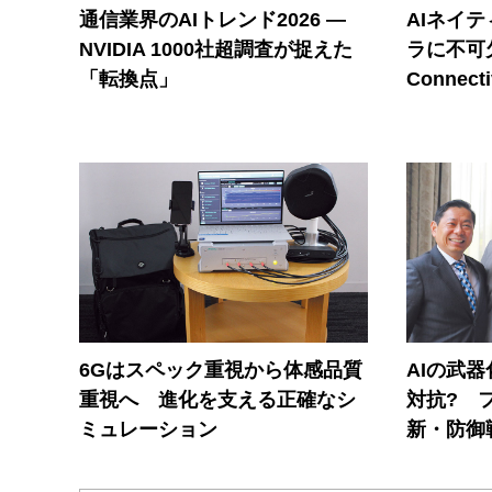
通信業界のAIトレンド2026 ―
AIネイ
NVIDIA 1000社超調査が捉えた
ラに不可欠
「転換点」
Connecti
6Gはスペック重視から体感品質
AIの武
重視へ 進化を支える正確なシ
対抗? 
ミュレーション
新・防御