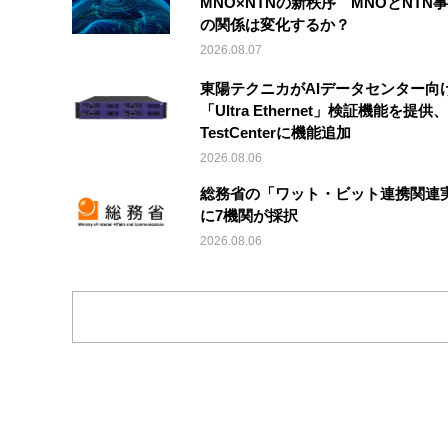
MNO×NTNの新秩序 MNOとNTN
の関係は変化するか？
2026.08.07
東陽テクニカがAIデータセンター向
「Ultra Ethernet」検証機能を提供、V
TestCenterに機能追加
2026.08.06
総務省の「ワット・ビット連携関連
に7機関が採択
2026.08.06