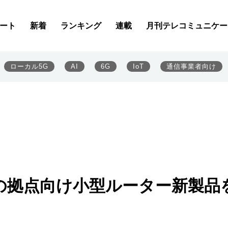
ート
新着
ランキング
連載
月刊テレコミュニケー
ローカル5G
AI
6G
IoT
通信事業者向け
の拠点向け小型ルーター新製品