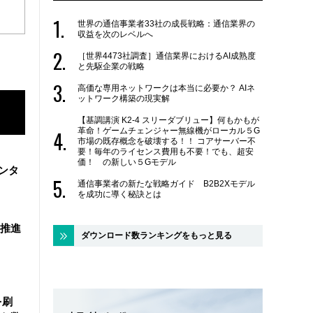
世界の通信事業者33社の成長戦略：通信業界の
収益を次のレベルへ
［世界4473社調査］通信業界におけるAI成熟度
と先駆企業の戦略
高価な専用ネットワークは本当に必要か？ AIネ
ットワーク構築の現実解
【基調講演 K2-4 スリーダブリュー】何もかもが
革命！ゲームチェンジャー無線機がローカル５G
市場の既存概念を破壊する！！ コアサーバー不
要！毎年のライセンス費用も不要！でも、超安
価！ の新しい５Gモデル
ンタ
通信事業者の新たな戦略ガイド B2B2Xモデル
を成功に導く秘訣とは
を推進
ダウンロード数ランキングをもっと見る
を刷