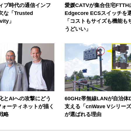
ティブ時代の通信インフ
愛媛CATVが集合住宅FTTH
な「Trusted
Edgecore ECSスイッチを
vity」
「コストもサイズも機能も
うどいい」
器化とAIへの攻撃にどう
60GHz帯無線LANが自治体
フォーティネットが描く
支える「cnWave Vシリー
戦略
が選ばれる理由