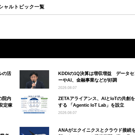
シャルトピック一覧
ルの活
KDDIの1Q決算は増収増益 データセ
ーやAI、金融事業などが好調
2026.08.07
の院内
ZETAアライアンス、AIとIoTの共創
安定稼
する 「Agentic IoT Lab」を設立
2026.08.07
ANAがエクイニクスとクラウド接続