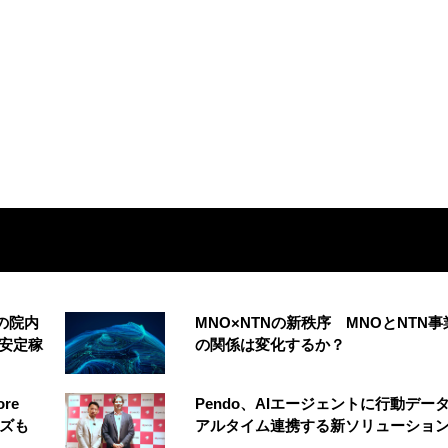
の院内
MNO×NTNの新秩序 MNOとNTN事
安定稼
の関係は変化するか？
re
Pendo、AIエージェントに行動デー
イズも
アルタイム連携する新ソリューショ