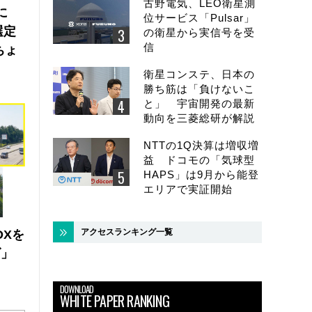
古野電気、LEO衛星測
に
位サービス「Pulsar」
選定
の衛星から実信号を受
信
ちょ
衛星コンステ、日本の
勝ち筋は「負けないこ
と」 宇宙開発の最新
動向を三菱総研が解説
NTTの1Q決算は増収増
益 ドコモの「気球型
HAPS」は9月から能登
エリアで実証開始
アクセスランキング一覧
DXを
ズ」
DOWNLOAD
WHITE PAPER RANKING