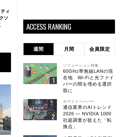
イティ
ークソ
ACCESS RANKING
く
週間
月間
会員限定
ソリューション特集
60GHz帯無線LANの現
在地 Wi-Fiと光ファイ
バーの間を埋める選択
肢に
ホワイトペーパー
通信業界のAIトレンド
2026 ― NVIDIA 1000
社超調査が捉えた「転
換点」