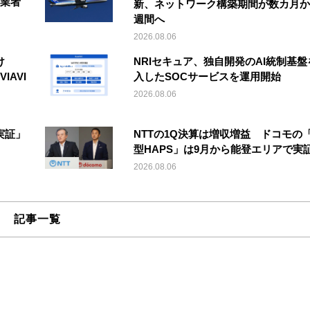
事業者
新、ネットワーク構築期間が数カ月か
週間へ
2026.08.06
け
NRIセキュア、独自開発のAI統制基盤
IAVI
入したSOCサービスを運用開始
2026.08.06
実証」
NTTの1Q決算は増収増益 ドコモの
型HAPS」は9月から能登エリアで実
2026.08.06
記事一覧