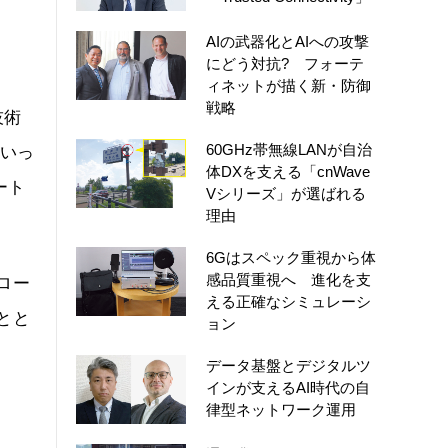
AIの武器化とAIへの攻撃
にどう対抗? フォーテ
ィネットが描く新・防御
戦略
技術
60GHz帯無線LANが自治
といっ
体DXを支える「cnWave
ート
Vシリーズ」が選ばれる
理由
6Gはスペック重視から体
感品質重視へ 進化を支
ロー
える正確なシミュレーシ
とと
ョン
データ基盤とデジタルツ
インが支えるAI時代の自
律型ネットワーク運用