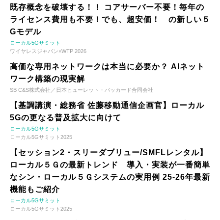
既存概念を破壊する！！ コアサーバー不要！毎年の
ライセンス費用も不要！でも、超安価！ の新しい５
Gモデル
ローカル5Gサミット
ワイヤレスジャパン×WTP 2026
高価な専用ネットワークは本当に必要か？ AIネット
ワーク構築の現実解
SB C&S株式会社／日本ヒューレット・パッカード合同会社
【基調講演・総務省 佐藤移動通信企画官】ローカル
5Gの更なる普及拡大に向けて
ローカル5Gサミット
ローカル5Gサミット2025
【セッション2・スリーダブリュー/SMFLレンタル】
ローカル５Ｇの最新トレンド 導入・実装が一番簡単
なシン・ローカル５Ｇシステムの実用例 25-26年最新
機能もご紹介
ローカル5Gサミット
ローカル5Gサミット2025