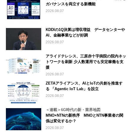
ガバナンスを両立する新機能
2026.08.07
KDDIの1Q決算は増収増益 データセンターや
AI、金融事業などが好調
2026.08.07
アライドテレシス、三原赤十字病院の院内ネッ
トワークを刷新 少人数運用でも安定稼働を支
援
2026.08.07
ZETAアライアンス、AIとIoTの共創を推進す
る 「Agentic IoT Lab」を設立
2026.08.07
＜連載＞6G時代の新・業界地図
MNO×NTNの新秩序 MNOとNTN事業者の関
係は変化するか？
2026.08.07