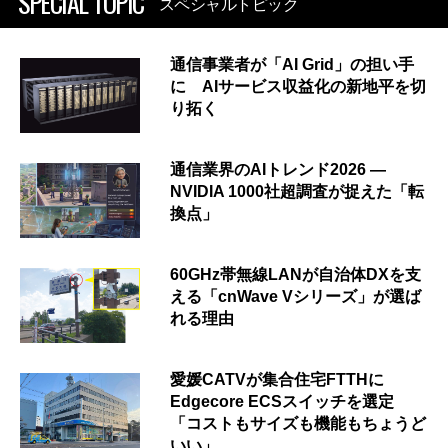
SPECIAL TOPIC
スペシャルトピック
通信事業者が「AI Grid」の担い手
に AIサービス収益化の新地平を切
り拓く
通信業界のAIトレンド2026 ―
NVIDIA 1000社超調査が捉えた「転
換点」
60GHz帯無線LANが自治体DXを支
える「cnWave Vシリーズ」が選ば
れる理由
愛媛CATVが集合住宅FTTHに
Edgecore ECSスイッチを選定
「コストもサイズも機能もちょうど
いい」