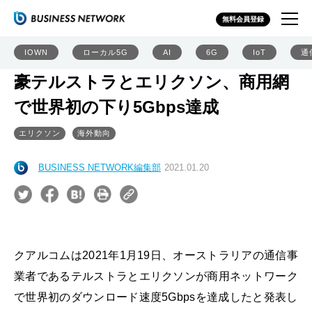
無料会員登録
IOWN
ローカル5G
AI
6G
IoT
通
豪テルストラとエリクソン、商用網
で世界初の下り5Gbps達成
エリクソン
海外動向
BUSINESS NETWORK編集部
2021.01.20
クアルコムは2021年1月19日、オーストラリアの通信事
業者であるテルストラとエリクソンが商用ネットワーク
で世界初のダウンロード速度5Gbpsを達成したと発表し