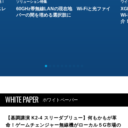
結！
ソリューション特集
ワイ
スレ
60GHz帯無線LANの現在地 Wi-Fiと光ファイ
XG
バーの間を埋める選択肢に
W
介
WHITE PAPER
ホワイトペーパー
【基調講演 K2-4 スリーダブリュー】何もかもが革
命！ゲームチェンジャー無線機がローカル５G市場の