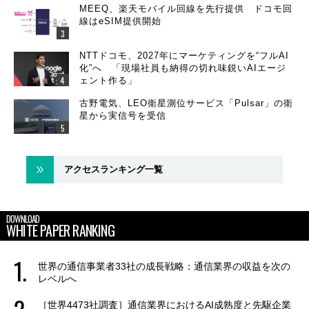
MEEQ、楽天モバイル回線を先行提供 ドコモ回
線はeSIM提供開始
NTTドコモ、2027年にマーケティングを“フルAI
化”へ 「現場社員も納得の切れ味鋭いAIエージ
ェント作る」
古野電気、LEO衛星測位サービス「Pulsar」の衛
星から実信号を受信
アクセスランキング一覧
DOWNLOAD
WHITE PAPER RANKING
世界の通信事業者33社の成長戦略：通信業界の収益を次の
レベルへ
［世界4473社調査］通信業界におけるAI成熟度と先駆企業