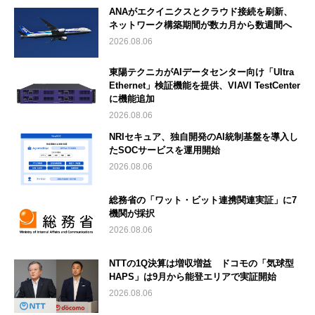
ANAがエクイニクスとクラウド接続を刷新、
ネットワーク構築期間が数カ月から数週間へ
2026.08.06
東陽テクニカがAIデータセンター向け「Ultra
Ethernet」検証機能を提供、VIAVI TestCenter
に機能追加
2026.08.06
NRIセキュア、独自開発のAI統制基盤を導入し
たSOCサービスを運用開始
2026.08.06
総務省の「ワット・ビット連携関連実証」に7
機関が採択
2026.08.06
NTTの1Q決算は増収増益 ドコモの「気球型
HAPS」は9月から能登エリアで実証開始
2026.08.06