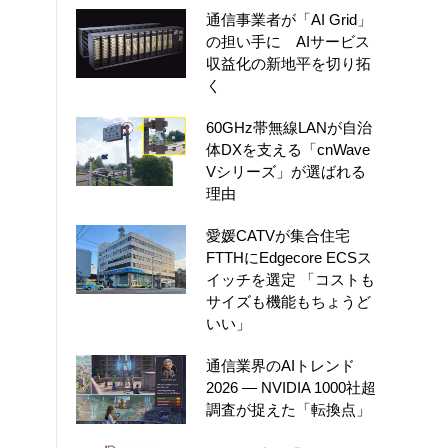
通信事業者が「AI Grid」
の担い手に AIサービス
収益化の新地平を切り拓
く
60GHz帯無線LANが自治
体DXを支える「cnWave
Vシリーズ」が選ばれる
理由
愛媛CATVが集合住宅
FTTHにEdgecore ECSス
イッチを選定 「コストも
サイズも機能もちょうど
いい」
通信業界のAIトレンド
2026 ― NVIDIA 1000社超
調査が捉えた「転換点」