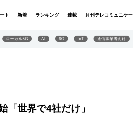
ート
新着
ランキング
連載
月刊テレコミュニケー
ローカル5G
AI
6G
IoT
通信事業者向け
C開始「世界で4社だけ」