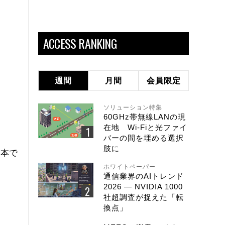
ACCESS RANKING
週間
月間
会員限定
ソリューション特集
60GHz帯無線LANの現
在地 Wi-Fiと光ファイ
バーの間を埋める選択
肢に
日本で
ホワイトペーパー
通信業界のAIトレンド
2026 ― NVIDIA 1000
社超調査が捉えた「転
換点」