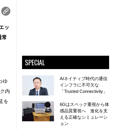
（エッ
通常
SPECIAL
AIネイティブ時代の通信
わゆ
インフラに不可欠な
ーク内
「Trusted Connectivity」
延を
6Gはスペック重視から体
感品質重視へ 進化を支
える正確なシミュレーシ
ョン