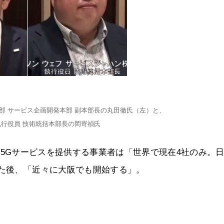
業本部 サービス企画開発本部 副本部長の丸田徹氏（左）と、
執行役員 技術統括本部長の岡嵜禎氏
を使った5Gサービスを提供する事業者は「世界で現在4社のみ。
した後、「近々に大阪でも開始する」。