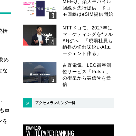
MEEQ、楽天モバイル
回線を先行提供 ドコ
モ回線はeSIM提供開始
NTTドコモ、2027年に
統括
マーケティングを“フル
AI化”へ 「現場社員も
納得の切れ味鋭いAIエ
ージェント作る」
求め
古野電気、LEO衛星測
はな
位サービス「Pulsar」
の衛星から実信号を受
信
ス、
アクセスランキング一覧
も重
ンを
DOWNLOAD
WHITE PAPER RANKING