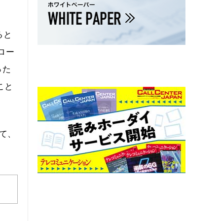
ると
ロー
った
こと
えて、