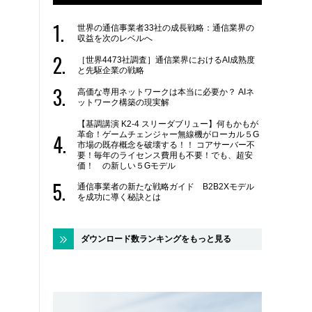
世界の通信事業者33社の成長戦略：通信業界の
収益を次のレベルへ
［世界4473社調査］通信業界におけるAI成熟度
と先駆企業の戦略
高価な専用ネットワークは本当に必要か？ AIネ
ットワーク構築の現実解
【基調講演 K2-4 スリーダブリュー】何もかもが
革命！ゲームチェンジャー無線機がローカル５G
市場の既存概念を破壊する！！ コアサーバー不
要！毎年のライセンス費用も不要！でも、超安
価！ の新しい５Gモデル
通信事業者の新たな戦略ガイド B2B2Xモデル
を成功に導く秘訣とは
ダウンロード数ランキングをもっと見る