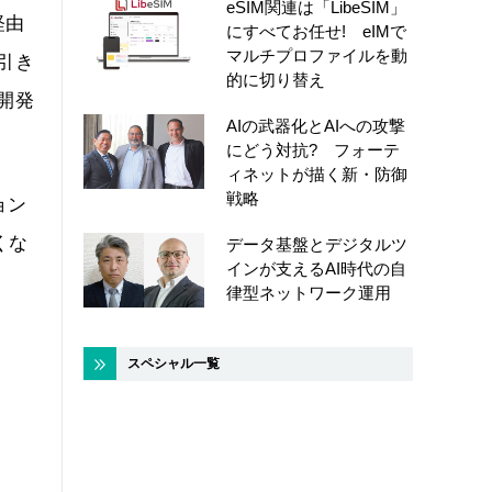
eSIM関連は「LibeSIM」
経由
にすべてお任せ! eIMで
マルチプロファイルを動
引き
的に切り替え
開発
AIの武器化とAIへの攻撃
にどう対抗? フォーテ
ィネットが描く新・防御
戦略
ョン
くな
データ基盤とデジタルツ
インが支えるAI時代の自
律型ネットワーク運用
スペシャル一覧