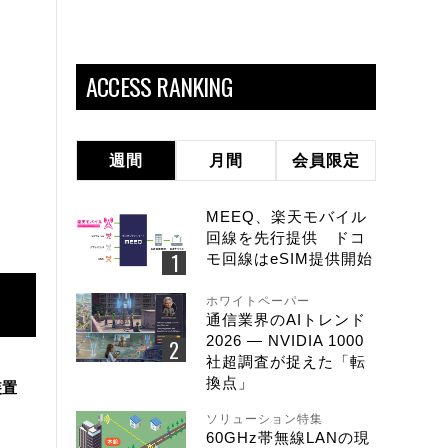
ACCESS RANKING
週間
月間
会員限定
MEEQ、楽天モバイル
回線を先行提供 ドコ
モ回線はeSIM提供開始
ホワイトペーパー
通信業界のAIトレンド
2026 ― NVIDIA 1000
社超調査が捉えた「転
換点」
装置
ソリューション特集
60GHz帯無線LANの現