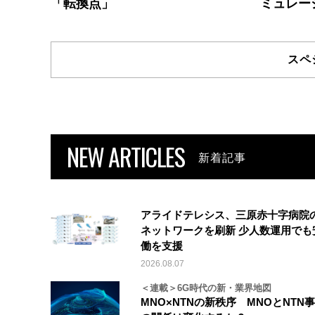
「転換点」
ミュレー
スペ
NEW ARTICLES
新着記事
アライドテレシス、三原赤十字病院
ネットワークを刷新 少人数運用でも
働を支援
2026.08.07
＜連載＞6G時代の新・業界地図
MNO×NTNの新秩序 MNOとNTN