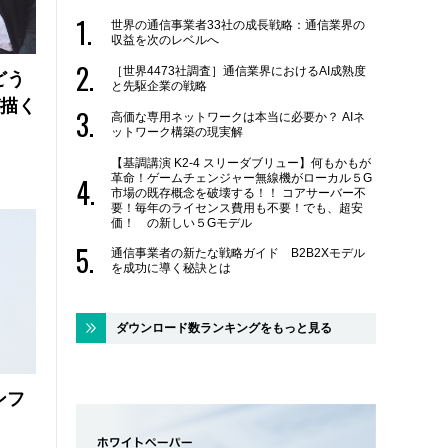
世界の通信事業者33社の成長戦略：通信業界の
収益を次のレベルへ
［世界4473社調査］通信業界におけるAI成熟度
どう
と先駆企業の戦略
が描く
高価な専用ネットワークは本当に必要か？ AIネ
ットワーク構築の現実解
【基調講演 K2-4 スリーダブリュー】何もかもが
革命！ゲームチェンジャー無線機がローカル５G
市場の既存概念を破壊する！！ コアサーバー不
要！毎年のライセンス費用も不要！でも、超安
価！ の新しい５Gモデル
通信事業者の新たな戦略ガイド B2B2Xモデル
を成功に導く秘訣とは
ダウンロード数ランキングをもっと見る
ンフ