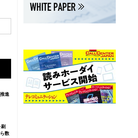
を推進
を刷
ら数