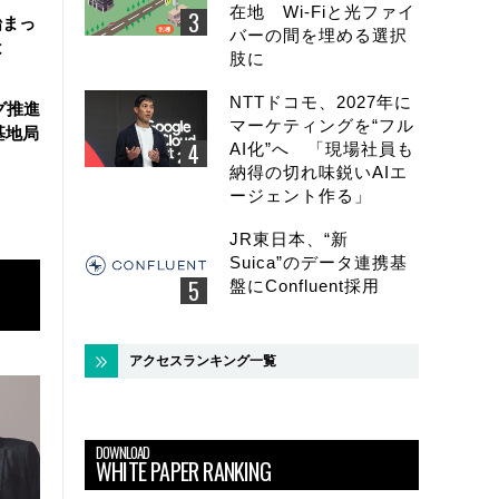
在地 Wi-Fiと光ファイ
始まっ
バーの間を埋める選択
は
肢に
NTTドコモ、2027年に
グ推進
マーケティングを“フル
基地局
AI化”へ 「現場社員も
納得の切れ味鋭いAIエ
ージェント作る」
JR東日本、“新
Suica”のデータ連携基
盤にConfluent採用
アクセスランキング一覧
DOWNLOAD
WHITE PAPER RANKING