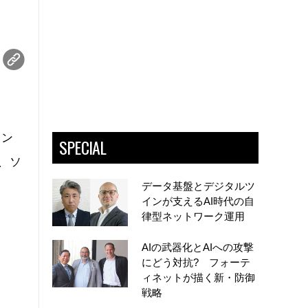
エン
SPECIAL
、ソ
データ基盤とデジタルツ
インが支えるAI時代の自
律型ネットワーク運用
AIの武器化とAIへの攻撃
にどう対抗? フォーテ
ィネットが描く新・防御
戦略