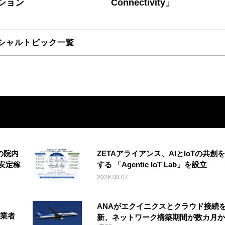
ション
Connectivity」
シャルトピック一覧
の院内
ZETAアライアンス、AIとIoTの共創
安定稼
する 「Agentic IoT Lab」を設立
2026.08.07
ANAがエクイニクスとクラウド接続
事業者
新、ネットワーク構築期間が数カ月か