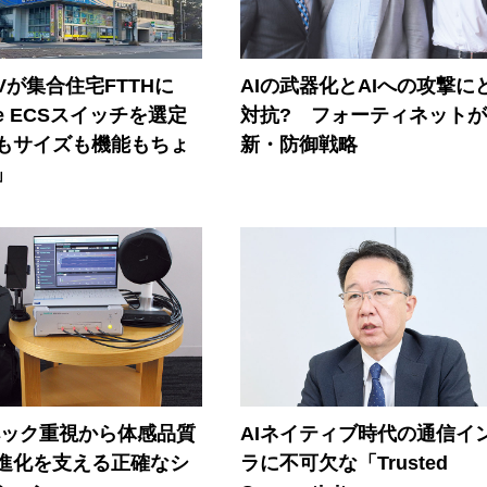
Vが集合住宅FTTHに
AIの武器化とAIへの攻撃に
ore ECSスイッチを選定
対抗? フォーティネット
もサイズも機能もちょ
新・防御戦略
」
ペック重視から体感品質
AIネイティブ時代の通信イ
進化を支える正確なシ
ラに不可欠な「Trusted