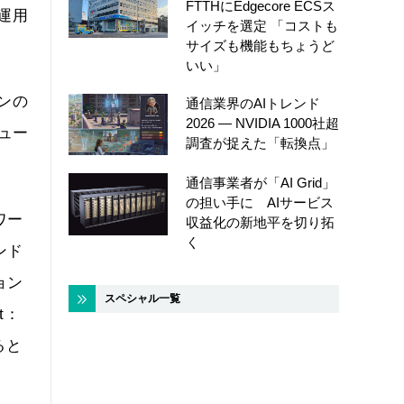
FTTHにEdgecore ECSス
運用
イッチを選定 「コストも
サイズも機能もちょうど
いい」
ーンの
通信業界のAIトレンド
2026 ― NVIDIA 1000社超
リュー
調査が捉えた「転換点」
通信事業者が「AI Grid」
の担い手に AIサービス
ワー
収益化の新地平を切り拓
く
ンド
ョン
スペシャル一覧
t：
ると