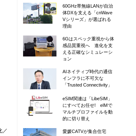
60GHz帯無線LANが自治
体DXを支える「cnWave
Vシリーズ」が選ばれる
理由
6Gはスペック重視から体
感品質重視へ 進化を支
える正確なシミュレーシ
ョン
AIネイティブ時代の通信
インフラに不可欠な
「Trusted Connectivity」
eSIM関連は「LibeSIM」
にすべてお任せ! eIMで
マルチプロファイルを動
的に切り替え
化／
愛媛CATVが集合住宅