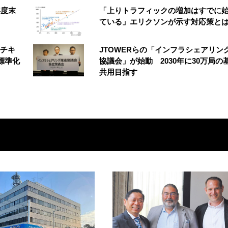
年度末
「上りトラフィックの増加はすでに
ている」エリクソンが示す対応策と
ルチキ
JTOWERらの「インフラシェアリン
標準化
協議会」が始動 2030年に30万局の
共用目指す