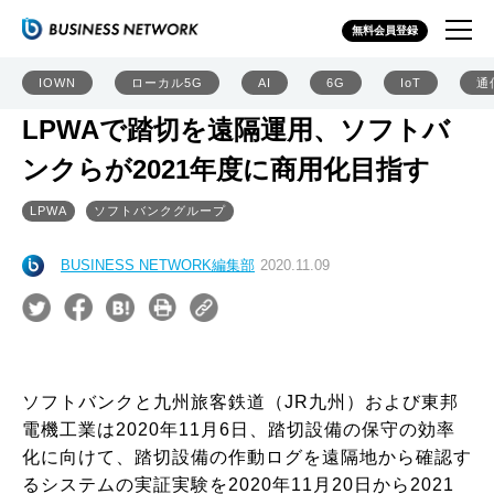
無料会員登録
IOWN
ローカル5G
AI
6G
IoT
通
LPWAで踏切を遠隔運用、ソフトバ
ンクらが2021年度に商用化目指す
LPWA
ソフトバンクグループ
BUSINESS NETWORK編集部
2020.11.09
ソフトバンクと九州旅客鉄道（JR九州）および東邦
電機工業は2020年11月6日、踏切設備の保守の効率
化に向けて、踏切設備の作動ログを遠隔地から確認す
るシステムの実証実験を2020年11月20日から2021