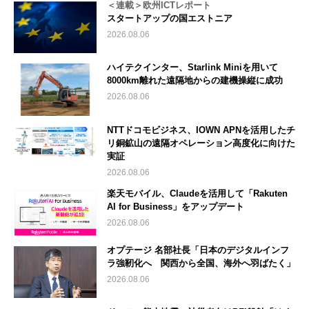
＜連載＞欧州ICTレポート
スタートアップの国エストニア
2026.08.06
ハイテクインター、Starlink Miniを用いて
8000km離れた遠隔地からの建機操縦に成功
2026.08.06
NTTドコモビジネス、IOWN APNを活用したチ
リ銅鉱山の遠隔オペレーション高度化に向けた
実証
2026.08.06
楽天モバイル、Claudeを活用して「Rakuten
AI for Business」をアップデート
2026.08.06
オプテージ 名部社長「日本のデジタルインフ
ラ強靭化へ 関西から全国、海外へ羽ばたく」
2026.08.06