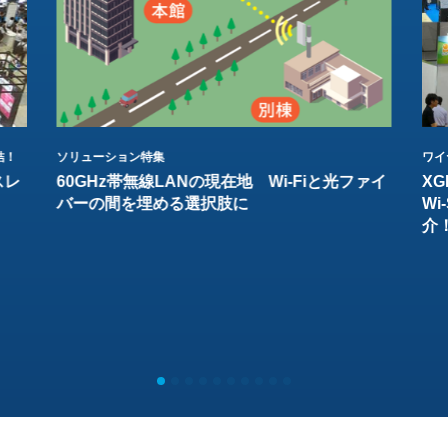
結！
ソリューション特集
ワイ
スレ
60GHz帯無線LANの現在地 Wi-Fiと光ファイ
XG
バーの間を埋める選択肢に
W
介