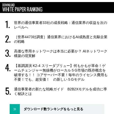
DOWNLOAD
WHITE PAPER RANKING
世界の通信事業者33社の成長戦略：通信業界の収益を次の
レベルへ
［世界4473社調査］通信業界におけるAI成熟度と先駆企業
の戦略
高価な専用ネットワークは本当に必要か？ AIネットワーク
構築の現実解
【基調講演 K2-4 スリーダブリュー】何もかもが革命！ゲ
ームチェンジャー無線機がローカル５G市場の既存概念を
破壊する！！ コアサーバー不要！毎年のライセンス費用も
不要！でも、超安価！ の新しい５Gモデル
通信事業者の新たな戦略ガイド B2B2Xモデルを成功に導
く秘訣とは
ダウンロード数ランキングをもっと見る