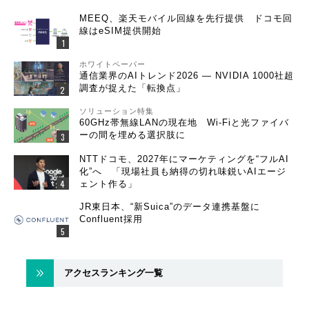
MEEQ、楽天モバイル回線を先行提供 ドコモ回
線はeSIM提供開始
ホワイトペーパー
通信業界のAIトレンド2026 ― NVIDIA 1000社超
調査が捉えた「転換点」
ソリューション特集
60GHz帯無線LANの現在地 Wi-Fiと光ファイバ
ーの間を埋める選択肢に
NTTドコモ、2027年にマーケティングを“フルAI
化”へ 「現場社員も納得の切れ味鋭いAIエージ
ェント作る」
JR東日本、“新Suica”のデータ連携基盤に
Confluent採用
アクセスランキング一覧