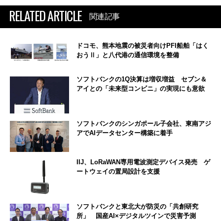
RELATED ARTICLE
関連記事
ドコモ、熊本地震の被災者向けPFI船舶「はく
おうⅡ」と八代港の通信環境を整備
ソフトバンクの1Q決算は増収増益 セブン＆
アイとの「未来型コンビニ」の実現にも意欲
ソフトバンクのシンガポール子会社、東南アジ
アでAIデータセンター構築に着手
IIJ、LoRaWAN専用電波測定デバイス発売 ゲ
ートウェイの置局設計を支援
ソフトバンクと東北大が防災の「共創研究
所」 国産AI×デジタルツインで災害予測