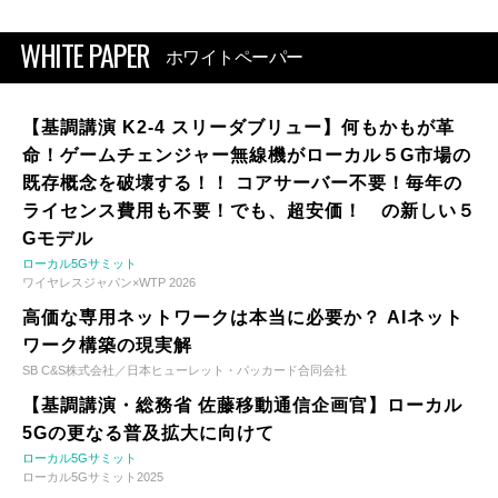
WHITE PAPER
ホワイトペーパー
【基調講演 K2-4 スリーダブリュー】何もかもが革
命！ゲームチェンジャー無線機がローカル５G市場の
既存概念を破壊する！！ コアサーバー不要！毎年の
ライセンス費用も不要！でも、超安価！ の新しい５
Gモデル
ローカル5Gサミット
ワイヤレスジャパン×WTP 2026
高価な専用ネットワークは本当に必要か？ AIネット
ワーク構築の現実解
SB C&S株式会社／日本ヒューレット・パッカード合同会社
【基調講演・総務省 佐藤移動通信企画官】ローカル
5Gの更なる普及拡大に向けて
ローカル5Gサミット
ローカル5Gサミット2025