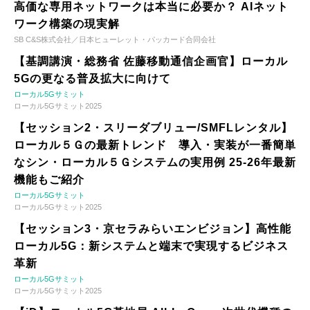
高価な専用ネットワークは本当に必要か？ AIネット
ワーク構築の現実解
SB C&S株式会社／日本ヒューレット・パッカード合同会社
【基調講演・総務省 佐藤移動通信企画官】ローカル
5Gの更なる普及拡大に向けて
ローカル5Gサミット
ローカル5Gサミット2025
【セッション2・スリーダブリュー/SMFLレンタル】
ローカル５Ｇの最新トレンド 導入・実装が一番簡単
なシン・ローカル５Ｇシステムの実用例 25-26年最新
機能もご紹介
ローカル5Gサミット
ローカル5Gサミット2025
【セッション3・京セラみらいエンビジョン】高性能
ローカル5G：新システムと端末で実現するビジネス
革新
ローカル5Gサミット
ローカル5Gサミット2025