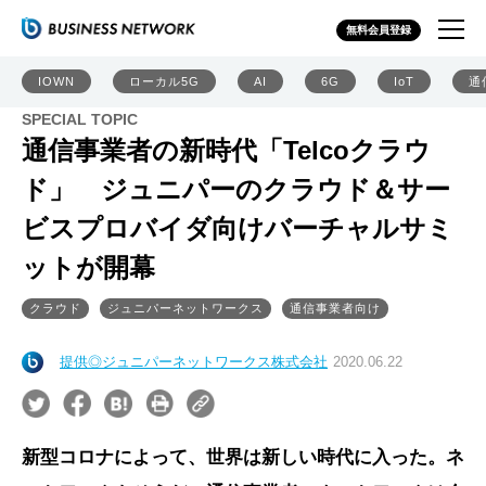
無料会員登録
IOWN
ローカル5G
AI
6G
IoT
通
SPECIAL TOPIC
通信事業者の新時代「Telcoクラウ
ド」 ジュニパーのクラウド＆サー
ビスプロバイダ向けバーチャルサミ
ットが開幕
クラウド
ジュニパーネットワークス
通信事業者向け
提供◎ジュニパーネットワークス株式会社
2020.06.22
新型コロナによって、世界は新しい時代に入った。ネ