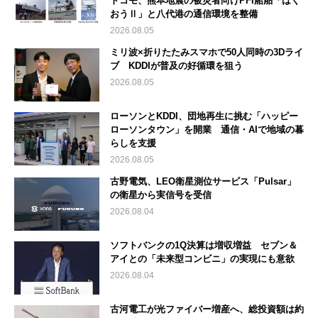
ドコモ、熊本地震の被災者向けPFI船舶「はく
おうⅡ」と八代港の通信環境を整備
2026.08.05
ミリ波×折りたたみスマホで50人同時の3Dライ
ブ KDDIが普及の好循環を狙う
2026.08.05
ローソンとKDDI、団地再生に挑む「ハッピー
ローソンタウン」を開業 通信・AIで地域の暮
らしを支援
2026.08.05
古野電気、LEO衛星測位サービス「Pulsar」
の衛星から実信号を受信
2026.08.04
ソフトバンクの1Q決算は増収増益 セブン＆
アイとの「未来型コンビニ」の実現にも意欲
2026.08.04
古河電工が光ファイバー増産へ、総投資額は約