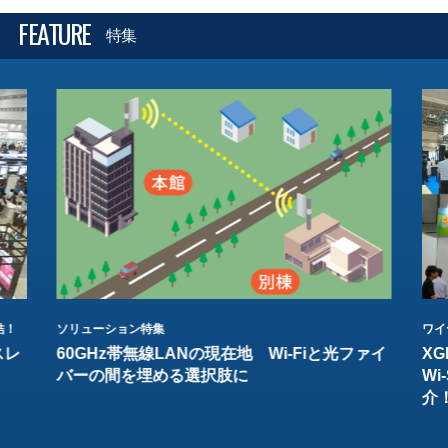
FEATURE
特集
結！
ソリューション特集
ワイ
スレ
60GHz帯無線LANの現在地 Wi-Fiと光ファイ
XG
バーの間を埋める選択肢に
W
介