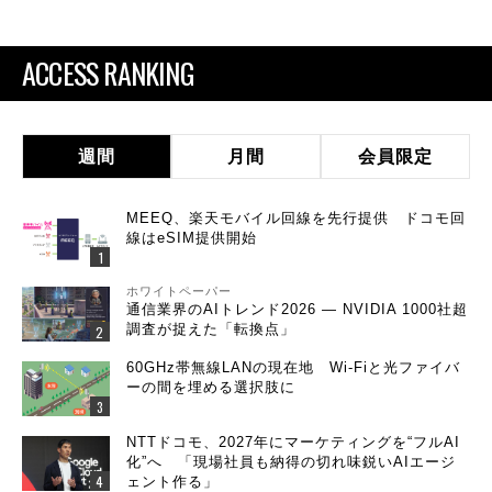
ACCESS RANKING
週間
月間
会員限定
MEEQ、楽天モバイル回線を先行提供 ドコモ回
線はeSIM提供開始
ホワイトペーパー
通信業界のAIトレンド2026 ― NVIDIA 1000社超
調査が捉えた「転換点」
60GHz帯無線LANの現在地 Wi-Fiと光ファイバ
ーの間を埋める選択肢に
NTTドコモ、2027年にマーケティングを“フルAI
化”へ 「現場社員も納得の切れ味鋭いAIエージ
ェント作る」