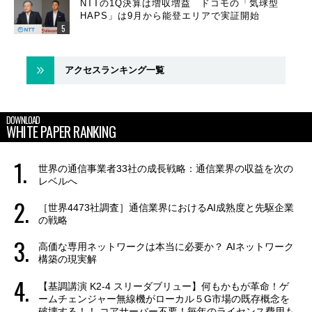
NTTの1Q決算は増収増益 ドコモの「気球型
HAPS」は9月から能登エリアで実証開始
アクセスランキング一覧
DOWNLOAD
WHITE PAPER RANKING
世界の通信事業者33社の成長戦略：通信業界の収益を次の
レベルへ
［世界4473社調査］通信業界におけるAI成熟度と先駆企業
の戦略
高価な専用ネットワークは本当に必要か？ AIネットワーク
構築の現実解
【基調講演 K2-4 スリーダブリュー】何もかもが革命！ゲ
ームチェンジャー無線機がローカル５G市場の既存概念を
破壊する！！ コアサーバー不要！毎年のライセンス費用も