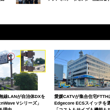
帯無線LANが自治体DXを
愛媛CATVが集合住宅FTTH
nWave Vシリーズ」
Edgecore ECSスイッチを
る理由
「コストもサイズも機能も