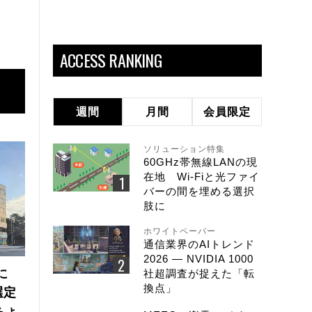
ACCESS RANKING
週間
月間
会員限定
ソリューション特集
60GHz帯無線LANの現
在地 Wi-Fiと光ファイ
バーの間を埋める選択
肢に
ホワイトペーパー
通信業界のAIトレンド
2026 ― NVIDIA 1000
に
社超調査が捉えた「転
換点」
選定
ちょ