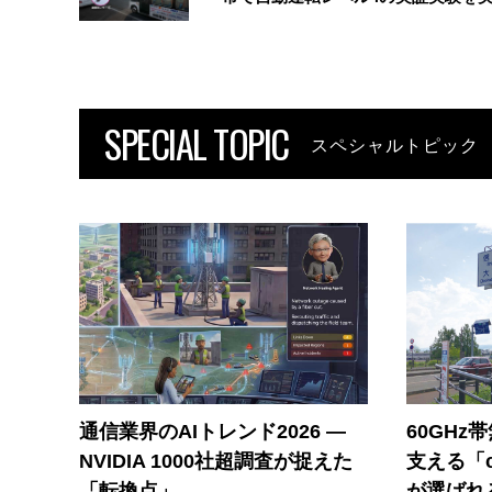
SPECIAL TOPIC
スペシャルトピック
通信業界のAIトレンド2026 ―
60GHz
NVIDIA 1000社超調査が捉えた
支える「c
「転換点」
が選ばれ