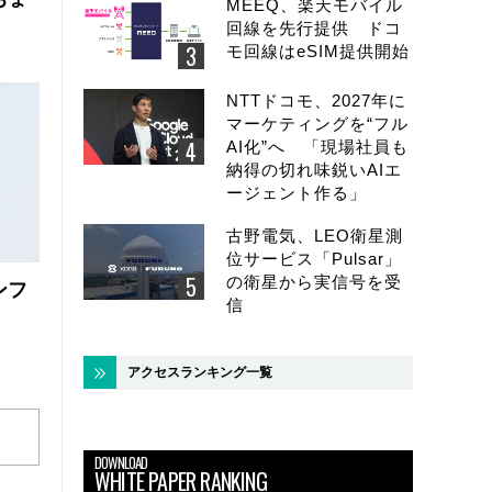
MEEQ、楽天モバイル
回線を先行提供 ドコ
モ回線はeSIM提供開始
NTTドコモ、2027年に
マーケティングを“フル
AI化”へ 「現場社員も
納得の切れ味鋭いAIエ
ージェント作る」
古野電気、LEO衛星測
位サービス「Pulsar」
の衛星から実信号を受
ンフ
信
アクセスランキング一覧
DOWNLOAD
WHITE PAPER RANKING