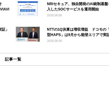
け
NRIセキュア、独自開発のAI統制基盤
IAVI
入したSOCサービスを運用開始
2026.08.06
実証」
NTTの1Q決算は増収増益 ドコモの
型HAPS」は9月から能登エリアで実
2026.08.06
記事一覧