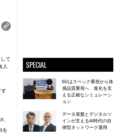
用して
SPECIAL
無人
6Gはスペック重視から体
感品質重視へ 進化を支
行す
える正確なシミュレーシ
ョン
データ基盤とデジタルツ
ol、
インが支えるAI時代の自
律型ネットワーク運用
内を