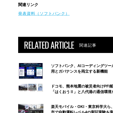
関連リンク
発表資料（ソフトバンク）
RELATED ARTICLE
関連記事
ソフトバンク、AIコーディングツー
用とガバナンスを両立する新機能
ドコモ、熊本地震の被災者向けPFI
「はくおうⅡ」と八代港の通信環境
楽天モバイル・OKI・東京科学大ら
市で自動運転レベル4の実証実験を