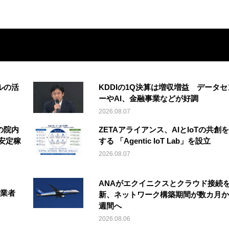
ルの活
KDDIの1Q決算は増収増益 データセ
ーやAI、金融事業などが好調
2026.08.07
の院内
ZETAアライアンス、AIとIoTの共創
安定稼
する 「Agentic IoT Lab」を設立
2026.08.07
ANAがエクイニクスとクラウド接続
事業者
新、ネットワーク構築期間が数カ月か
週間へ
2026.08.06