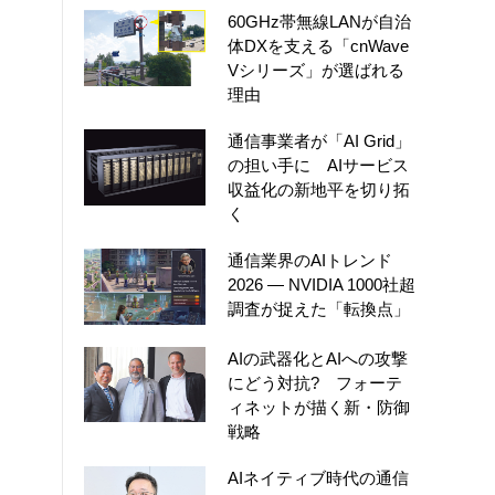
60GHz帯無線LANが自治
体DXを支える「cnWave
Vシリーズ」が選ばれる
理由
通信事業者が「AI Grid」
の担い手に AIサービス
収益化の新地平を切り拓
く
通信業界のAIトレンド
2026 ― NVIDIA 1000社超
調査が捉えた「転換点」
AIの武器化とAIへの攻撃
にどう対抗? フォーテ
ィネットが描く新・防御
戦略
AIネイティブ時代の通信