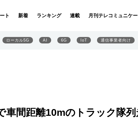
ート
新着
ランキング
連載
月刊テレコミュニケー
ローカル5G
AI
6G
IoT
通信事業者向け
Rで車間距離10mのトラック隊列