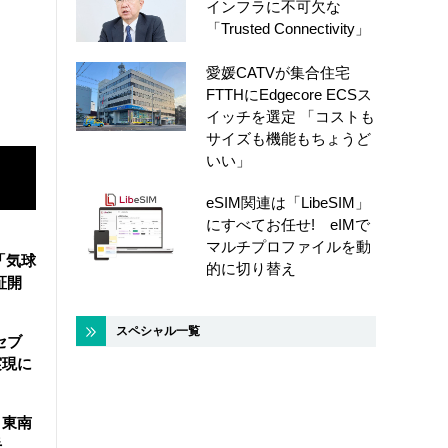
インフラに不可欠な
「Trusted Connectivity」
愛媛CATVが集合住宅
FTTHにEdgecore ECSス
イッチを選定 「コストも
サイズも機能もちょうど
いい」
eSIM関連は「LibeSIM」
にすべてお任せ! eIMで
マルチプロファイルを動
「気球
的に切り替え
証開
スペシャル一覧
セブ
実現に
、東南
手