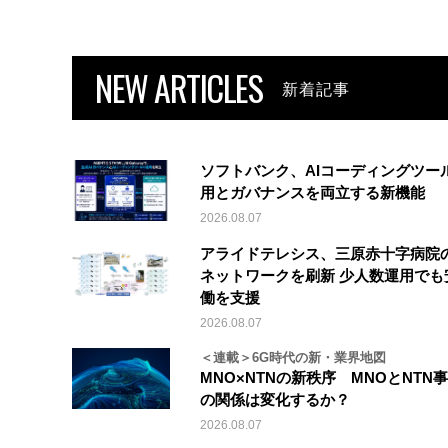
NEW ARTICLES
新着記事
ソフトバンク、AIコーディングツー
用とガバナンスを両立する新機能
2026.08.07
アライドテレシス、三原赤十字病院
ネットワークを刷新 少人数運用でも
働を支援
2026.08.07
＜連載＞6G時代の新・業界地図
MNO×NTNの新秩序 MNOとNTN
の関係は変化するか？
2026.08.07