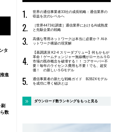
世界の通信事業者33社の成長戦略：通信業界の
収益を次のレベルへ
［世界4473社調査］通信業界におけるAI成熟度
と先駆企業の戦略
高価な専用ネットワークは本当に必要か？ AIネ
ットワーク構築の現実解
ンタ
【基調講演 K2-4 スリーダブリュー】何もかもが
革命！ゲームチェンジャー無線機がローカル５G
市場の既存概念を破壊する！！ コアサーバー不
要！毎年のライセンス費用も不要！でも、超安
価！ の新しい５Gモデル
を推進
通信事業者の新たな戦略ガイド B2B2Xモデル
を成功に導く秘訣とは
ダウンロード数ランキングをもっと見る
を刷
ら数