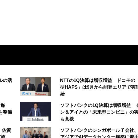
ルの活
NTTの1Q決算は増収増益 ドコモの
型HAPS」は9月から能登エリアで実
始
船舶
ソフトバンクの1Q決算は増収増益 
を整備
ン＆アイとの「未来型コンビニ」の
も意欲
、佐賀
ソフトバンクのシンガポール子会社
実施
アジアでAIデータセンター構築に着