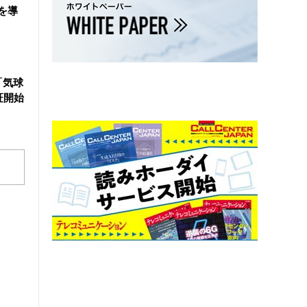
を導
「気球
証開始