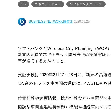
5G
コネクテッドカー
ソフトバンクグループ
BUSINESS NETWORK編集部
2020.03.25
ソフトバンクとWireless City Planning
新東名高速道路でトラック隊列走行の実証実験に
車が追従する方法のこと。
実証実験は2020年2月27～28日に、新東名高
る3台のトラック車両間の通信に、4.5GHz帯を
位置情報や速度情報、操舵情報などを車両間で共有しながら、CA
協調型車間距離維持制御）機能や後続車両をリ