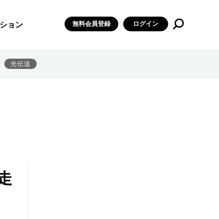
無料会員登録
ログイン
ション
光伝送
走