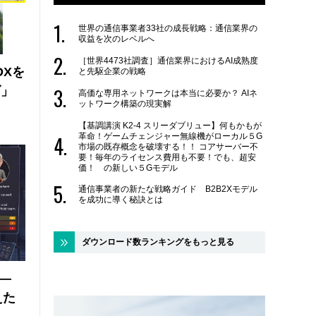
世界の通信事業者33社の成長戦略：通信業界の
収益を次のレベルへ
［世界4473社調査］通信業界におけるAI成熟度
DXを
と先駆企業の戦略
ズ」
高価な専用ネットワークは本当に必要か？ AIネ
ットワーク構築の現実解
【基調講演 K2-4 スリーダブリュー】何もかもが
革命！ゲームチェンジャー無線機がローカル５G
市場の既存概念を破壊する！！ コアサーバー不
要！毎年のライセンス費用も不要！でも、超安
価！ の新しい５Gモデル
通信事業者の新たな戦略ガイド B2B2Xモデル
を成功に導く秘訣とは
ダウンロード数ランキングをもっと見る
 ―
えた