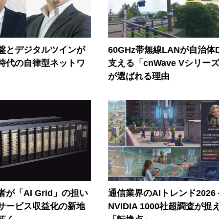
盤とデジタルツインが
60GHz帯無線LANが自治体
I時代の自律型ネットワ
支える「cnWave Vシリー
が選ばれる理由
が「AI Grid」の担い
通信業界のAIトレンド2026
Iサービス収益化の新地
NVIDIA 1000社超調査が捉