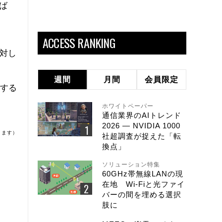
ば
ACCESS RANKING
に対し
、
週間
月間
会員限定
入する
ホワイトペーパー
通信業界のAIトレンド
2026 ― NVIDIA 1000
ります）
社超調査が捉えた「転
換点」
ソリューション特集
60GHz帯無線LANの現
在地 Wi-Fiと光ファイ
バーの間を埋める選択
肢に