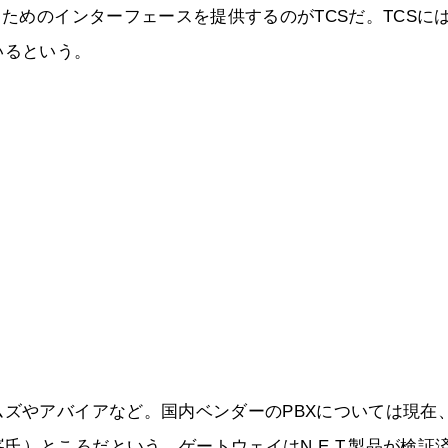
るためのインターフェースを提供するのがTCSだ。TCSに
いるという。
ムズやアバイアなど。国内ベンダーのPBXについては現在
）ところだという。ゲートウェイはN.E.T.製品が検証