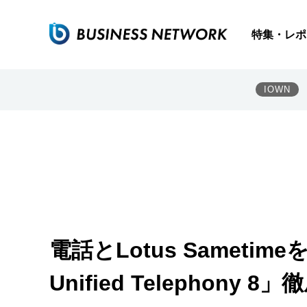
特集・レポ
IOWN
電話とLotus Sametime
Unified Telephony 8