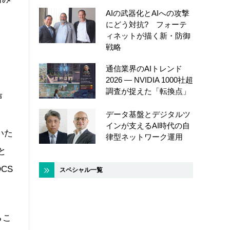
AIの武器化とAIへの攻撃
にどう対抗? フォーテ
ィネットが描く新・防御
戦略
通信業界のAIトレンド
2026 ― NVIDIA 1000社超
調査が捉えた「転換点」
声
データ基盤とデジタルツ
ー
インが支えるAI時代の自
いた
律型ネットワーク運用
と
CS
スペシャル一覧
るこ