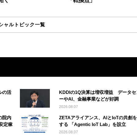
拓く
「転換点」
シャルトピック一覧
ルの活
KDDIの1Q決算は増収増益 データセ
ーやAI、金融事業などが好調
2026.08.07
の院内
ZETAアライアンス、AIとIoTの共創
安定稼
する 「Agentic IoT Lab」を設立
2026.08.07