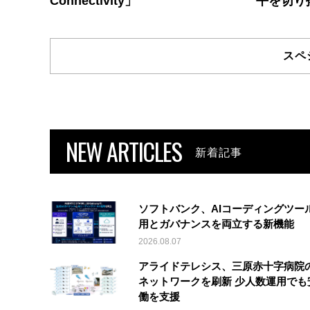
Connectivity」
平を切り
スペ
NEW ARTICLES
新着記事
ソフトバンク、AIコーディングツー
用とガバナンスを両立する新機能
2026.08.07
アライドテレシス、三原赤十字病院
ネットワークを刷新 少人数運用でも
働を支援