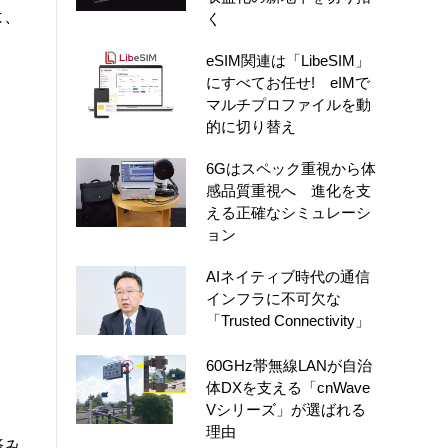
は、
く
eSIM関連は「LibeSIM」
にすべてお任せ! eIMで
マルチプロファイルを動
的に切り替え
6Gはスペック重視から体
感品質重視へ 進化を支
える正確なシミュレーシ
ョン
AIネイティブ時代の通信
インフラに不可欠な
「Trusted Connectivity」
60GHz帯無線LANが自治
体DXを支える「cnWave
Vシリーズ」が選ばれる
、
理由
済み