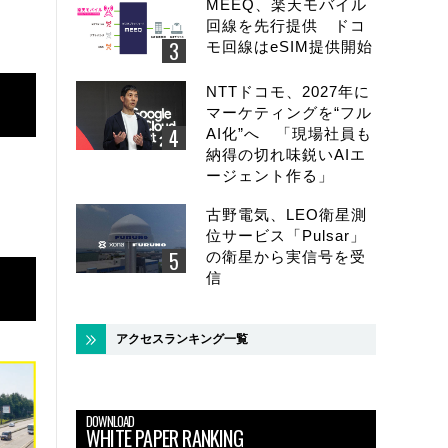
MEEQ、楽天モバイル
回線を先行提供 ドコ
モ回線はeSIM提供開始
NTTドコモ、2027年に
マーケティングを“フル
AI化”へ 「現場社員も
納得の切れ味鋭いAIエ
ージェント作る」
古野電気、LEO衛星測
位サービス「Pulsar」
の衛星から実信号を受
信
アクセスランキング一覧
DOWNLOAD
WHITE PAPER RANKING