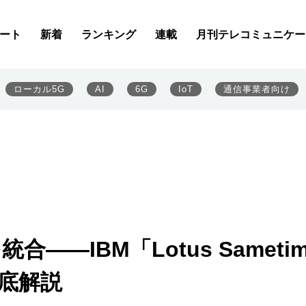
ート
新着
ランキング
連載
月刊テレコミュニケー
ローカル5G
AI
6G
IoT
通信事業者向け
を統合――IBM「Lotus Sameti
」徹底解説