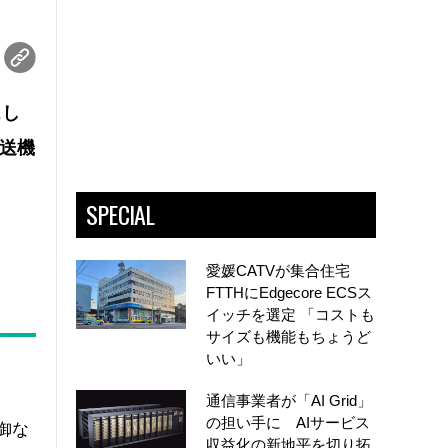
スし
転送機
SPECIAL
愛媛CATVが集合住宅
FTTHにEdgecore ECSス
イッチを選定 「コストも
サイズも機能もちょうど
いい」
通信事業者が「AI Grid」
の担い手に AIサービス
制御な
収益化の新地平を切り拓