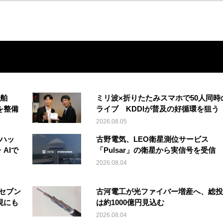
船舶
ミリ波×折りたたみスマホで50人同時
を整備
ライブ KDDIが普及の好循環を狙う
2026.08.05
「ハッ
古野電気、LEO衛星測位サービス
AIで
「Pulsar」の衛星から実信号を受信
2026.08.04
セブン
古河電工が光ファイバー増産へ、総投
現にも
は約1000億円見込む
2026.08.04