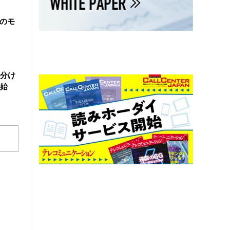
院のモ
い分け
始