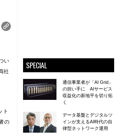
につい
SPECIAL
。両社
通信事業者が「AI Grid」
の担い手に AIサービス
収益化の新地平を切り拓
く
ット
データ基盤とデジタルツ
者の
インが支えるAI時代の自
律型ネットワーク運用