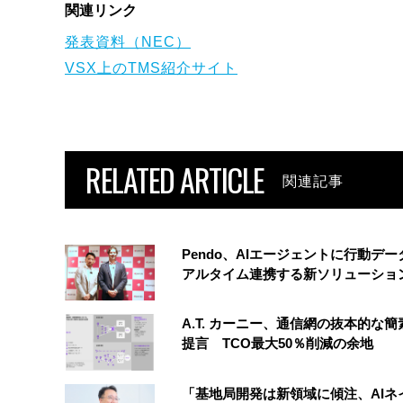
関連リンク
発表資料（NEC）
VSX上のTMS紹介サイト
RELATED ARTICLE
関連記事
Pendo、AIエージェントに行動デ
アルタイム連携する新ソリューショ
A.T. カーニー、通信網の抜本的な
提言 TCO最大50％削減の余地
「基地局開発は新領域に傾注、AIネ