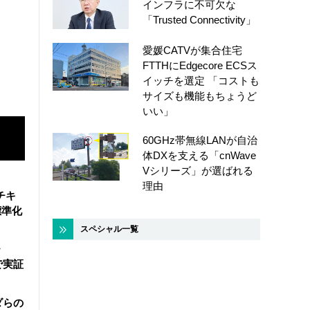
インフラに不可欠な
「Trusted Connectivity」
愛媛CATVが集合住宅
FTTHにEdgecore ECSス
イッチを選定 「コストも
サイズも機能もちょうど
いい」
60GHz帯無線LANが自治
体DXを支える「cnWave
Vシリーズ」が選ばれる
理由
チキ
標準化
スペシャル一覧
・
で実証
ダらの