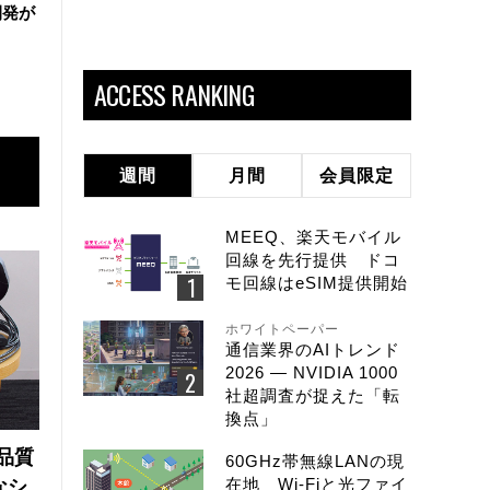
開発が
ACCESS RANKING
週間
月間
会員限定
MEEQ、楽天モバイル
回線を先行提供 ドコ
モ回線はeSIM提供開始
ホワイトペーパー
通信業界のAIトレンド
2026 ― NVIDIA 1000
社超調査が捉えた「転
換点」
品質
60GHz帯無線LANの現
在地 Wi-Fiと光ファイ
なシ