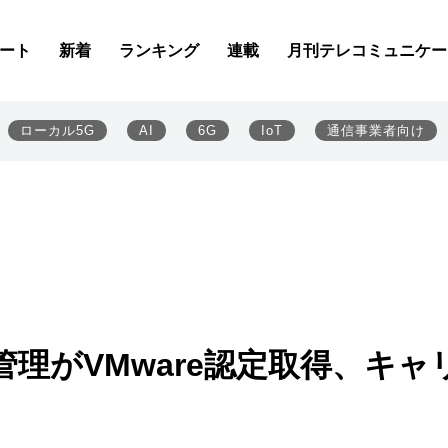
ート
新着
ランキング
連載
月刊テレコミュニケー
ローカル5G
AI
6G
IoT
通信事業者向け
管理がVMware認定取得、キャ