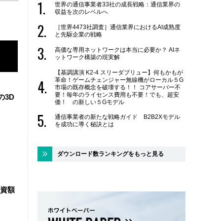
世界の通信事業者33社の成長戦略：通信業界の
収益を次のレベルへ
［世界4473社調査］通信業界におけるAI成熟度
と先駆企業の戦略
高価な専用ネットワークは本当に必要か？ AIネ
ットワーク構築の現実解
【基調講演 K2-4 スリーダブリュー】何もかもが
革命！ゲームチェンジャー無線機がローカル５G
市場の既存概念を破壊する！！ コアサーバー不
要！毎年のライセンス費用も不要！でも、超安
の3D
価！ の新しい５Gモデル
通信事業者の新たな戦略ガイド B2B2Xモデル
を成功に導く秘訣とは
ダウンロード数ランキングをもっと見る
資額