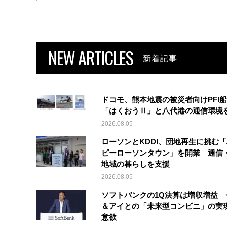
NEW ARTICLES
新着記事
ドコモ、熊本地震の被災者向けPFI
「はくおうⅡ」と八代港の通信環境
2026.08.05
ローソンとKDDI、団地再生に挑む
ピーローソンタウン」を開業 通信・
地域の暮らしを支援
2026.08.05
ソフトバンクの1Q決算は増収増益 
＆アイとの「未来型コンビニ」の実
意欲