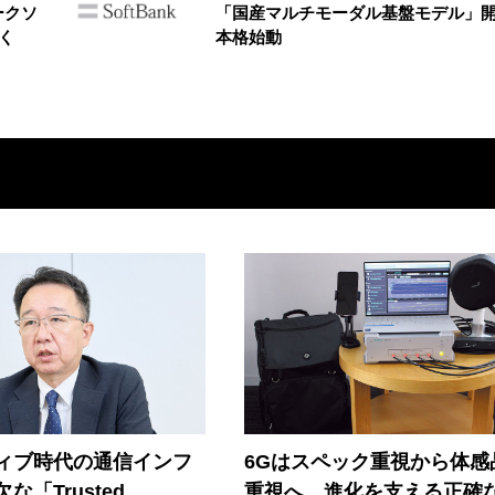
ークソ
「国産マルチモーダル基盤モデル」
く
本格始動
ティブ時代の通信インフ
6Gはスペック重視から体感
な「Trusted
重視へ 進化を支える正確