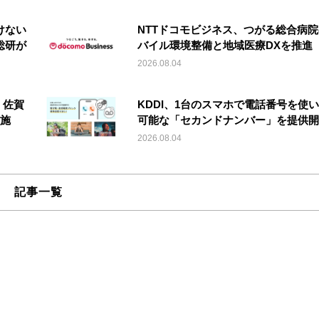
けない
NTTドコモビジネス、つがる総合病
総研が
バイル環境整備と地域医療DXを推進
2026.08.04
、佐賀
KDDI、1台のスマホで電話番号を使
施
可能な「セカンドナンバー」を提供開
2026.08.04
記事一覧