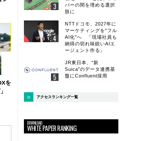
バーの間を埋める選択
肢に
NTTドコモ、2027年に
マーケティングを“フル
AI化”へ 「現場社員も
納得の切れ味鋭いAIエ
ージェント作る」
JR東日本、“新
Suica”のデータ連携基
盤にConfluent採用
DXを
ズ」
アクセスランキング一覧
DOWNLOAD
WHITE PAPER RANKING