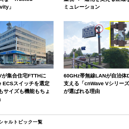
vity」
ミュレーション
Vが集合住宅FTTHに
60GHz帯無線LANが自治体
ore ECSスイッチを選定
支える「cnWave Vシリー
もサイズも機能もちょ
が選ばれる理由
」
シャルトピック一覧