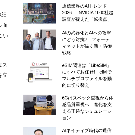
通信業界のAIトレンド
2026 ― NVIDIA 1000社超
詳細
調査が捉えた「転換点」
ル面
AIの武器化とAIへの攻撃
てい
にどう対抗? フォーテ
ィネットが描く新・防御
戦略
セス
eSIM関連は「LibeSIM」
にすべてお任せ! eIMで
を立
マルチプロファイルを動
的に切り替え
6Gはスペック重視から体
感品質重視へ 進化を支
える正確なシミュレーシ
ョン
AIネイティブ時代の通信