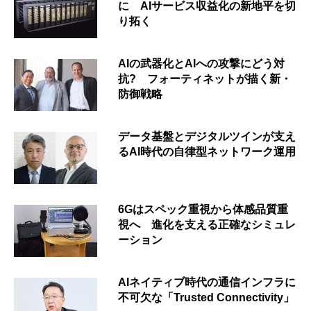
に AIサービス収益化の新地平を切
り拓く
AIの武器化とAIへの攻撃にどう対
抗? フォーティネットが描く新・
防御戦略
データ基盤とデジタルツインが支え
るAI時代の自律型ネットワーク運用
6Gはスペック重視から体感品質重
視へ 進化を支える正確なシミュレ
ーション
AIネイティブ時代の通信インフラに
不可欠な「Trusted Connectivity」