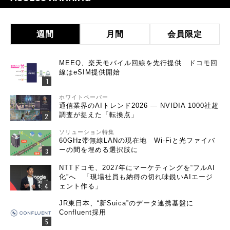
週間
月間
会員限定
MEEQ、楽天モバイル回線を先行提供 ドコモ回
線はeSIM提供開始
ホワイトペーパー
通信業界のAIトレンド2026 ― NVIDIA 1000社超
調査が捉えた「転換点」
ソリューション特集
60GHz帯無線LANの現在地 Wi-Fiと光ファイバ
ーの間を埋める選択肢に
NTTドコモ、2027年にマーケティングを“フルAI
化”へ 「現場社員も納得の切れ味鋭いAIエージ
ェント作る」
JR東日本、“新Suica”のデータ連携基盤に
Confluent採用