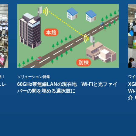
結！
ソリューション特集
ワイ
スレ
60GHz帯無線LANの現在地 Wi-Fiと光ファイ
XG
バーの間を埋める選択肢に
W
介