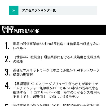
アクセスランキング一覧
DOWNLOAD
WHITE PAPER RANKING
世界の通信事業者33社の成長戦略：通信業界の収益を次の
レベルへ
［世界4473社調査］通信業界におけるAI成熟度と先駆企業
の戦略
高価な専用ネットワークは本当に必要か？ AIネットワーク
構築の現実解
【基調講演 K2-4 スリーダブリュー】何もかもが革命！ゲ
ームチェンジャー無線機がローカル５G市場の既存概念を
破壊する！！ コアサーバー不要！毎年のライセンス費用も
不要！でも、超安価！ の新しい５Gモデル
通信事業者の新たな戦略ガイド B2B2Xモデルを成功に導