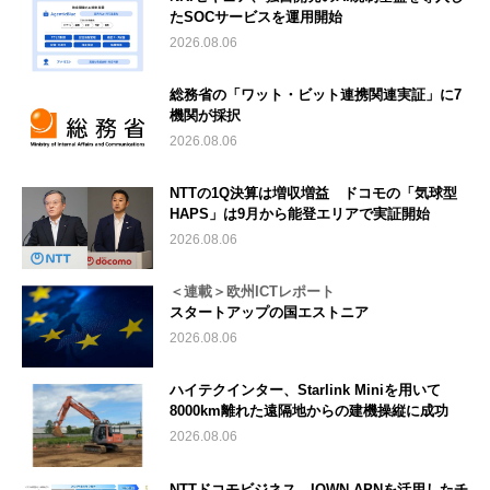
たSOCサービスを運用開始
2026.08.06
総務省の「ワット・ビット連携関連実証」に7
機関が採択
2026.08.06
NTTの1Q決算は増収増益 ドコモの「気球型
HAPS」は9月から能登エリアで実証開始
2026.08.06
＜連載＞欧州ICTレポート
スタートアップの国エストニア
2026.08.06
ハイテクインター、Starlink Miniを用いて
8000km離れた遠隔地からの建機操縦に成功
2026.08.06
NTTドコモビジネス、IOWN APNを活用したチ