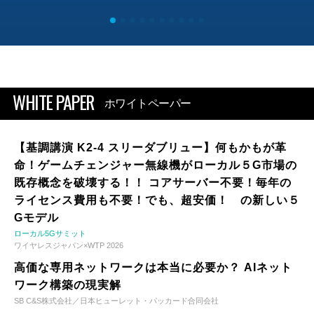
WHITE PAPER
ホワイトペーパー
【基調講演 K2-4 スリーダブリュー】何もかもが革
命！ゲームチェンジャー無線機がローカル５G市場の
既存概念を破壊する！！ コアサーバー不要！毎年の
ライセンス費用も不要！でも、超安価！ の新しい５
Gモデル
ローカル5Gサミット
ワイヤレスジャパン×WTP 2026
高価な専用ネットワークは本当に必要か？ AIネット
ワーク構築の現実解
SB C&S株式会社／日本ヒューレット・パッカード合同会社