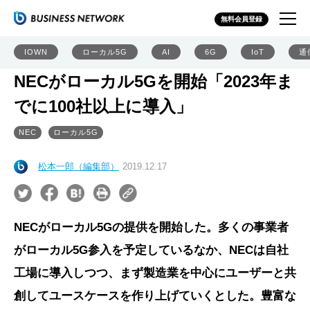
無料会員登録
IOWN
ローカル5G
AI
6G
IoT
通
NECがローカル5Gを開始「2023年ま
でに100社以上に導入」
NEC
ローカル5G
松本一郎（編集部）
2019.12.17
NECがローカル5Gの提供を開始した。多くの事業者
がローカル5G参入を予定しているなか、NECは自社
工場に導入しつつ、まず製造業を中心にユーザーと共
創してユースケースを作り上げていくとした。豊富な