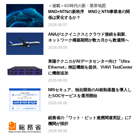
＜連載＞6G時代の新・業界地図
MNO×NTNの新秩序 MNOとNTN事業者の関
係は変化するか？
2026.08.07
ANAがエクイニクスとクラウド接続を刷新、
ネットワーク構築期間が数カ月から数週間へ
2026.08.06
東陽テクニカがAIデータセンター向け「Ultra
Ethernet」検証機能を提供、VIAVI TestCenter
に機能追加
2026.08.06
NRIセキュア、独自開発のAI統制基盤を導入し
たSOCサービスを運用開始
2026.08.06
総務省の「ワット・ビット連携関連実証」に7
機関が採択
2026.08.06