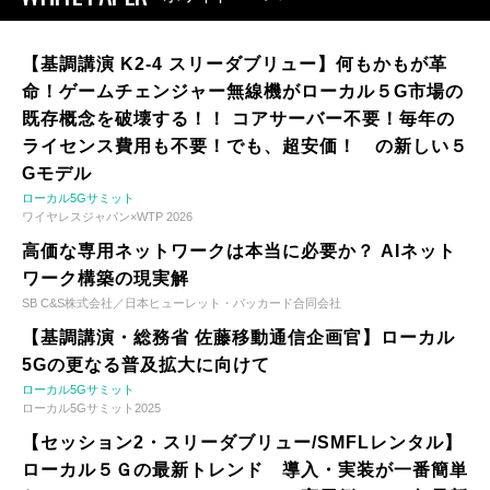
【基調講演 K2-4 スリーダブリュー】何もかもが革
命！ゲームチェンジャー無線機がローカル５G市場の
既存概念を破壊する！！ コアサーバー不要！毎年の
ライセンス費用も不要！でも、超安価！ の新しい５
Gモデル
ローカル5Gサミット
ワイヤレスジャパン×WTP 2026
高価な専用ネットワークは本当に必要か？ AIネット
ワーク構築の現実解
SB C&S株式会社／日本ヒューレット・パッカード合同会社
【基調講演・総務省 佐藤移動通信企画官】ローカル
5Gの更なる普及拡大に向けて
ローカル5Gサミット
ローカル5Gサミット2025
【セッション2・スリーダブリュー/SMFLレンタル】
ローカル５Ｇの最新トレンド 導入・実装が一番簡単