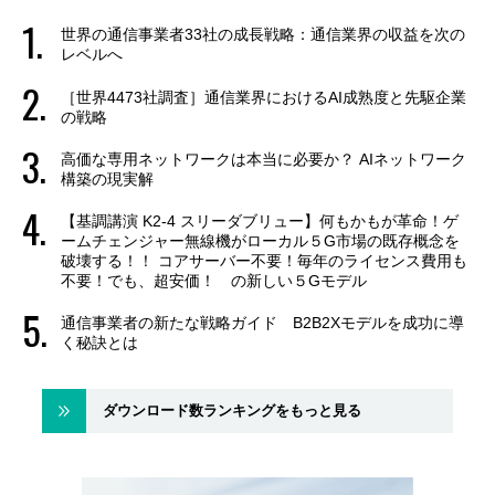
世界の通信事業者33社の成長戦略：通信業界の収益を次の
レベルへ
［世界4473社調査］通信業界におけるAI成熟度と先駆企業
の戦略
高価な専用ネットワークは本当に必要か？ AIネットワーク
構築の現実解
【基調講演 K2-4 スリーダブリュー】何もかもが革命！ゲ
ームチェンジャー無線機がローカル５G市場の既存概念を
破壊する！！ コアサーバー不要！毎年のライセンス費用も
不要！でも、超安価！ の新しい５Gモデル
通信事業者の新たな戦略ガイド B2B2Xモデルを成功に導
く秘訣とは
ダウンロード数ランキングをもっと見る