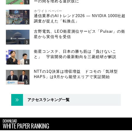
ーの間を埋める選択肢に
ホワイトペーパー
通信業界のAIトレンド2026 ― NVIDIA 1000社超
調査が捉えた「転換点」
古野電気、LEO衛星測位サービス「Pulsar」の衛
星から実信号を受信
衛星コンステ、日本の勝ち筋は「負けないこ
と」 宇宙開発の最新動向を三菱総研が解説
NTTの1Q決算は増収増益 ドコモの「気球型
HAPS」は9月から能登エリアで実証開始
アクセスランキング一覧
DOWNLOAD
WHITE PAPER RANKING