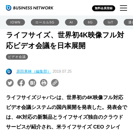
無料会員登録
IOWN
ローカル5G
AI
6G
IoT
通
ライフサイズ、世界初4K映像フル対
応ビデオ会議を日本展開
ビデオ会議
原田果林（編集部）
2019.07.25
ライフサイズジャパンは、世界初の4K映像フル対応
ビデオ会議システムの国内展開を発表した。発表会で
は、4K対応の新製品とライフサイズ独自のクラウド
サービスが紹介され、米ライフサイズ CEO クレイ