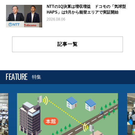
NTTの1Q決算は増収増益 ドコモの「気球型
HAPS」は9月から能登エリアで実証開始
2026.08.06
記事一覧
FEATURE
特集