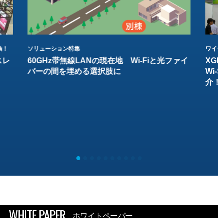
結！
ソリューション特集
ワイ
スレ
60GHz帯無線LANの現在地 Wi-Fiと光ファイ
XG
バーの間を埋める選択肢に
W
介
WHITE PAPER
ホワイトペーパー