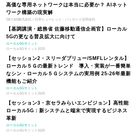
高価な専用ネットワークは本当に必要か？ AIネット
ワーク構築の現実解
SB C&S株式会社／日本ヒューレット・パッカード合同会社
【基調講演・総務省 佐藤移動通信企画官】ローカル
5Gの更なる普及拡大に向けて
ローカル5Gサミット
ローカル5Gサミット2025
【セッション2・スリーダブリュー/SMFLレンタル】
ローカル５Ｇの最新トレンド 導入・実装が一番簡単
なシン・ローカル５Ｇシステムの実用例 25-26年最新
機能もご紹介
ローカル5Gサミット
ローカル5Gサミット2025
【セッション3・京セラみらいエンビジョン】高性能
ローカル5G：新システムと端末で実現するビジネス
革新
ローカル5Gサミット
ローカル5Gサミット2025