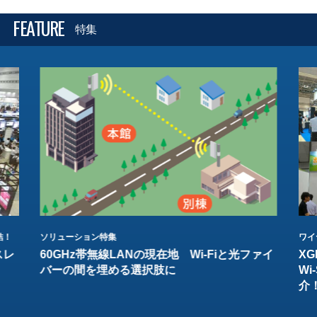
FEATURE
特集
結！
ソリューション特集
ワイ
スレ
60GHz帯無線LANの現在地 Wi-Fiと光ファイ
XG
バーの間を埋める選択肢に
W
介