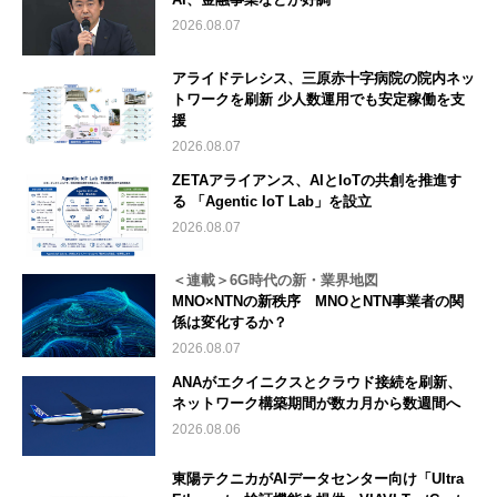
2026.08.07
アライドテレシス、三原赤十字病院の院内ネッ
トワークを刷新 少人数運用でも安定稼働を支
援
2026.08.07
ZETAアライアンス、AIとIoTの共創を推進す
る 「Agentic IoT Lab」を設立
2026.08.07
＜連載＞6G時代の新・業界地図
MNO×NTNの新秩序 MNOとNTN事業者の関
係は変化するか？
2026.08.07
ANAがエクイニクスとクラウド接続を刷新、
ネットワーク構築期間が数カ月から数週間へ
2026.08.06
東陽テクニカがAIデータセンター向け「Ultra