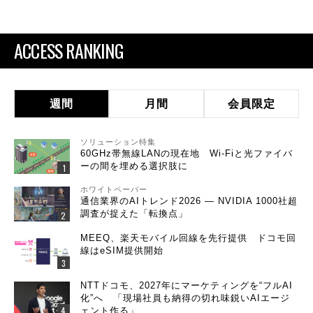
ACCESS RANKING
週間
月間
会員限定
ソリューション特集
60GHz帯無線LANの現在地 Wi-Fiと光ファイバ
ーの間を埋める選択肢に
ホワイトペーパー
通信業界のAIトレンド2026 ― NVIDIA 1000社超
調査が捉えた「転換点」
MEEQ、楽天モバイル回線を先行提供 ドコモ回
線はeSIM提供開始
NTTドコモ、2027年にマーケティングを“フルAI
化”へ 「現場社員も納得の切れ味鋭いAIエージ
ェント作る」