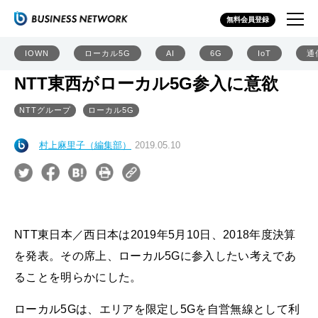
無料会員登録
IOWN
ローカル5G
AI
6G
IoT
通
NTT東西がローカル5G参入に意欲
NTTグループ
ローカル5G
村上麻里子（編集部）
2019.05.10
NTT東日本／西日本は2019年5月10日、2018年度決算
を発表。その席上、ローカル5Gに参入したい考えであ
ることを明らかにした。
ローカル5Gは、エリアを限定し5Gを自営無線として利