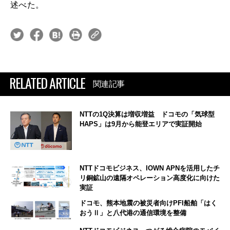
述べた。
RELATED ARTICLE
関連記事
NTTの1Q決算は増収増益 ドコモの「気球型
HAPS」は9月から能登エリアで実証開始
NTTドコモビジネス、IOWN APNを活用したチ
リ銅鉱山の遠隔オペレーション高度化に向けた
実証
ドコモ、熊本地震の被災者向けPFI船舶「はく
おうⅡ」と八代港の通信環境を整備