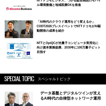
NTTドコモビジネス、つがる総合病院のモバイ
ル環境整備と地域医療DXを推進
「AI時代のクラウド運用をどう変えるか」
CODT2026プレスイベントでNTTドコモがAI駆
動開発の成果を紹介
NTTとOptQCが光量子コンピュータ実用化に
向け資本業務提携、2030年に100万量子ビット
目指す
SPECIAL TOPIC
スペシャルトピック
データ基盤とデジタルツインが支え
るAI時代の自律型ネットワーク運用