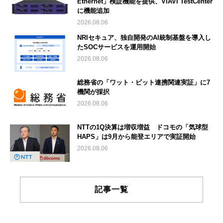
Ethernet」検証機能を提供、VIAVI TestCenter
に機能追加
2026.08.06
NRIセキュア、独自開発のAI統制基盤を導入し
たSOCサービスを運用開始
2026.08.06
総務省の「ワット・ビット連携関連実証」に7
機関が採択
2026.08.06
NTTの1Q決算は増収増益 ドコモの「気球型
HAPS」は9月から能登エリアで実証開始
2026.08.06
記事一覧