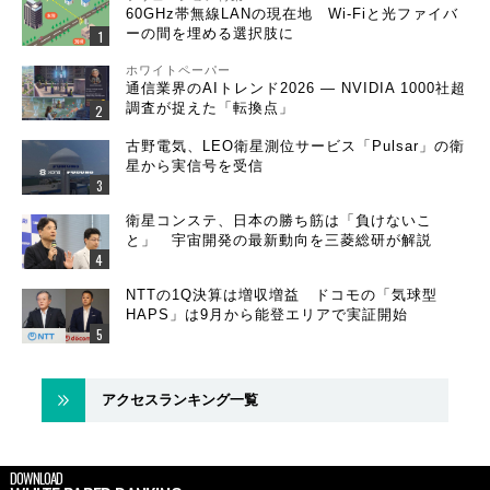
60GHz帯無線LANの現在地 Wi-Fiと光ファイバ
ーの間を埋める選択肢に
ホワイトペーパー
通信業界のAIトレンド2026 ― NVIDIA 1000社超
調査が捉えた「転換点」
古野電気、LEO衛星測位サービス「Pulsar」の衛
星から実信号を受信
衛星コンステ、日本の勝ち筋は「負けないこ
と」 宇宙開発の最新動向を三菱総研が解説
NTTの1Q決算は増収増益 ドコモの「気球型
HAPS」は9月から能登エリアで実証開始
アクセスランキング一覧
DOWNLOAD