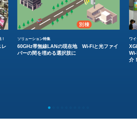
結！
ソリューション特集
ワイ
スレ
60GHz帯無線LANの現在地 Wi-Fiと光ファイ
XG
バーの間を埋める選択肢に
W
介