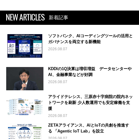
NEW ARTICLES
新着記事
ソフトバンク、AIコーディングツールの活用と
ガバナンスを両立する新機能
2026.08.07
KDDIの1Q決算は増収増益 データセンターや
AI、金融事業などが好調
2026.08.07
アライドテレシス、三原赤十字病院の院内ネッ
トワークを刷新 少人数運用でも安定稼働を支
援
2026.08.07
ZETAアライアンス、AIとIoTの共創を推進す
る 「Agentic IoT Lab」を設立
2026.08.07