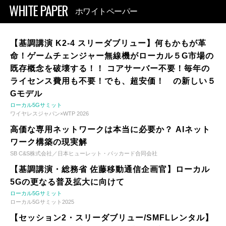
WHITE PAPER
ホワイトペーパー
【基調講演 K2-4 スリーダブリュー】何もかもが革
命！ゲームチェンジャー無線機がローカル５G市場の
既存概念を破壊する！！ コアサーバー不要！毎年の
ライセンス費用も不要！でも、超安価！ の新しい５
Gモデル
ローカル5Gサミット
ワイヤレスジャパン×WTP 2026
高価な専用ネットワークは本当に必要か？ AIネット
ワーク構築の現実解
SB C&S株式会社／日本ヒューレット・パッカード合同会社
【基調講演・総務省 佐藤移動通信企画官】ローカル
5Gの更なる普及拡大に向けて
ローカル5Gサミット
ローカル5Gサミット2025
【セッション2・スリーダブリュー/SMFLレンタル】