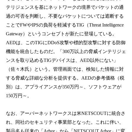
テリジェンスを基にネットワークの境界でパケットの通
過の可否を判断し、不要なパケットについては遮断する
ことでFWやIPSの負荷を軽減するTIG（Threat Intelligence
Gateway）というコンセプトが新たに登場している。
AEDは、このTIGにDDoS攻撃や標的型攻撃に対する防御
機能を統合したものだ。「300万以上の脅威インテリジェ
ンスを取り込めるTIGデバイスは、AED以外にない」
（佐々木氏）という。管理画面では、検知した情報に対
する脅威な詳細な分析を提供する。
AEDの参考価格（税
別）は、アプライアンスが350万円～、ソフトウェアが
150万円～。
なお、アーバーネットワークスは米NETSCOUTに統合さ
れ、同社のセキュリティ事業部となった。これに伴い、
製品名も従来の「Arbor」から「NETSCOUT Arbor」に変