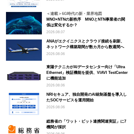
＜連載＞6G時代の新・業界地図
MNO×NTNの新秩序 MNOとNTN事業者の関
係は変化するか？
2026.08.07
ANAがエクイニクスとクラウド接続を刷新、
ネットワーク構築期間が数カ月から数週間へ
2026.08.06
東陽テクニカがAIデータセンター向け「Ultra
Ethernet」検証機能を提供、VIAVI TestCenter
に機能追加
2026.08.06
NRIセキュア、独自開発のAI統制基盤を導入し
たSOCサービスを運用開始
2026.08.06
総務省の「ワット・ビット連携関連実証」に7
機関が採択