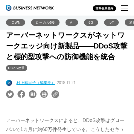
無料会員登録
IOWN
ローカル5G
AI
6G
IoT
通
アーバーネットワークスがネットワ
ークエッジ向け新製品――DDoS攻撃
と標的型攻撃への防御機能を統合
DDoS攻撃
村上麻里子（編集部）
2018.11.21
アーバーネットワークスによると、DDoS攻撃はグロー
バルで1カ月に約60万件発生している。こうしたセキュ