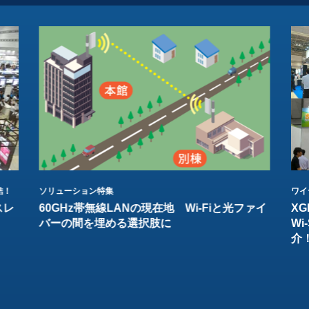
結！
ソリューション特集
ワイ
スレ
60GHz帯無線LANの現在地 Wi-Fiと光ファイ
XG
バーの間を埋める選択肢に
W
介