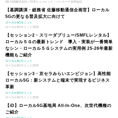
SB C&S株式会社／日本ヒューレット・パッカード合同会社
【基調講演・総務省 佐藤移動通信企画官】ローカル
5Gの更なる普及拡大に向けて
ローカル5Gサミット
ローカル5Gサミット2025
【セッション2・スリーダブリュー/SMFLレンタル】
ローカル５Ｇの最新トレンド 導入・実装が一番簡単
なシン・ローカル５Ｇシステムの実用例 25-26年最新
機能もご紹介
ローカル5Gサミット
ローカル5Gサミット2025
【セッション3・京セラみらいエンビジョン】高性能
ローカル5G：新システムと端末で実現するビジネス
革新
ローカル5Gサミット
ローカル5Gサミット2025
【iD】ローカル5G基地局 All-In-One、次世代機種の
ご紹介
ローカル5Gサミット