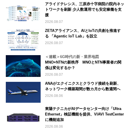
アライドテレシス、三原赤十字病院の院内ネッ
トワークを刷新 少人数運用でも安定稼働を支
援
2026.08.07
ZETAアライアンス、AIとIoTの共創を推進す
る 「Agentic IoT Lab」を設立
2026.08.07
＜連載＞6G時代の新・業界地図
MNO×NTNの新秩序 MNOとNTN事業者の関
係は変化するか？
2026.08.07
ANAがエクイニクスとクラウド接続を刷新、
ネットワーク構築期間が数カ月から数週間へ
2026.08.06
東陽テクニカがAIデータセンター向け「Ultra
Ethernet」検証機能を提供、VIAVI TestCenter
に機能追加
2026.08.06