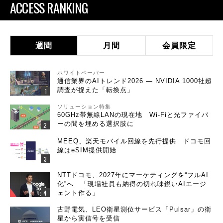
ACCESS RANKING
週間
月間
会員限定
ホワイトペーパー
通信業界のAIトレンド2026 ― NVIDIA 1000社超
調査が捉えた「転換点」
ソリューション特集
60GHz帯無線LANの現在地 Wi-Fiと光ファイバ
ーの間を埋める選択肢に
MEEQ、楽天モバイル回線を先行提供 ドコモ回
線はeSIM提供開始
NTTドコモ、2027年にマーケティングを“フルAI
化”へ 「現場社員も納得の切れ味鋭いAIエージ
ェント作る」
古野電気、LEO衛星測位サービス「Pulsar」の衛
星から実信号を受信