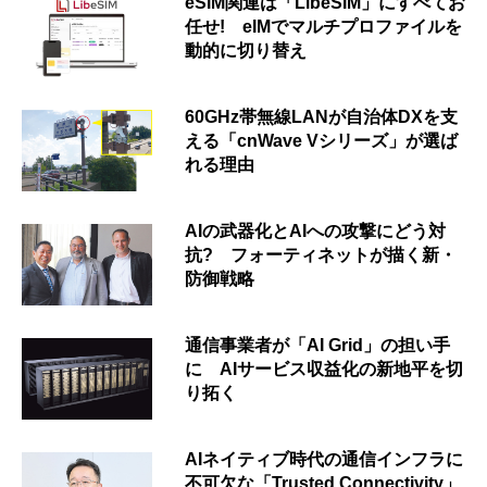
eSIM関連は「LibeSIM」にすべてお
任せ! eIMでマルチプロファイルを
動的に切り替え
60GHz帯無線LANが自治体DXを支
える「cnWave Vシリーズ」が選ば
れる理由
AIの武器化とAIへの攻撃にどう対
抗? フォーティネットが描く新・
防御戦略
通信事業者が「AI Grid」の担い手
に AIサービス収益化の新地平を切
り拓く
AIネイティブ時代の通信インフラに
不可欠な「Trusted Connectivity」