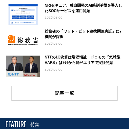
NRIセキュア、独自開発のAI統制基盤を導入し
たSOCサービスを運用開始
2026.08.06
総務省の「ワット・ビット連携関連実証」に7
機関が採択
2026.08.06
NTTの1Q決算は増収増益 ドコモの「気球型
HAPS」は9月から能登エリアで実証開始
2026.08.06
記事一覧
FEATURE
特集