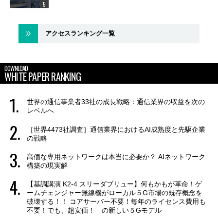
アクセスランキング一覧
DOWNLOAD
WHITE PAPER RANKING
世界の通信事業者33社の成長戦略：通信業界の収益を次の
レベルへ
［世界4473社調査］通信業界におけるAI成熟度と先駆企業
の戦略
高価な専用ネットワークは本当に必要か？ AIネットワーク
構築の現実解
【基調講演 K2-4 スリーダブリュー】何もかもが革命！ゲ
ームチェンジャー無線機がローカル５G市場の既存概念を
破壊する！！ コアサーバー不要！毎年のライセンス費用も
不要！でも、超安価！ の新しい５Gモデル