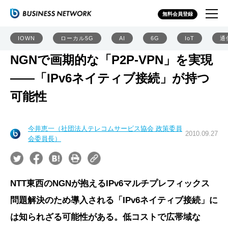
無料会員登録
IOWN
ローカル5G
AI
6G
IoT
通
NGNで画期的な「P2P-VPN」を実現
――「IPv6ネイティブ接続」が持つ
可能性
今井恵一（社団法人テレコムサービス協会 政策委員
2010.09.27
会委員長）
NTT東西のNGNが抱えるIPv6マルチプレフィックス
問題解決のため導入される「IPv6ネイティブ接続」に
は知られざる可能性がある。低コストで広帯域な