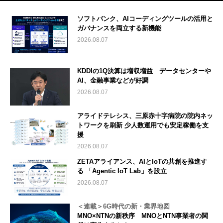
ソフトバンク、AIコーディングツールの活用と
ガバナンスを両立する新機能
2026.08.07
KDDIの1Q決算は増収増益 データセンターや
AI、金融事業などが好調
2026.08.07
アライドテレシス、三原赤十字病院の院内ネッ
トワークを刷新 少人数運用でも安定稼働を支
援
2026.08.07
ZETAアライアンス、AIとIoTの共創を推進す
る 「Agentic IoT Lab」を設立
2026.08.07
＜連載＞6G時代の新・業界地図
MNO×NTNの新秩序 MNOとNTN事業者の関