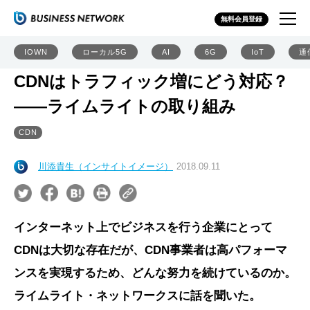
無料会員登録
IOWN
ローカル5G
AI
6G
IoT
通
CDNはトラフィック増にどう対応？
――ライムライトの取り組み
CDN
川添貴生（インサイトイメージ）
2018.09.11
インターネット上でビジネスを行う企業にとって
CDNは大切な存在だが、CDN事業者は高パフォーマ
ンスを実現するため、どんな努力を続けているのか。
ライムライト・ネットワークスに話を聞いた。