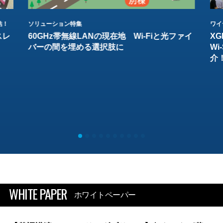
結！
ソリューション特集
ワイ
スレ
60GHz帯無線LANの現在地 Wi-Fiと光ファイ
XG
バーの間を埋める選択肢に
W
介
WHITE PAPER
ホワイトペーパー