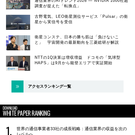
通信業界のAIトレンド2026 ― NVIDIA 1000社超
調査が捉えた「転換点」
古野電気、LEO衛星測位サービス「Pulsar」の衛
星から実信号を受信
衛星コンステ、日本の勝ち筋は「負けないこ
と」 宇宙開発の最新動向を三菱総研が解説
NTTの1Q決算は増収増益 ドコモの「気球型
HAPS」は9月から能登エリアで実証開始
アクセスランキング一覧
DOWNLOAD
WHITE PAPER RANKING
世界の通信事業者33社の成長戦略：通信業界の収益を次の
レベルへ