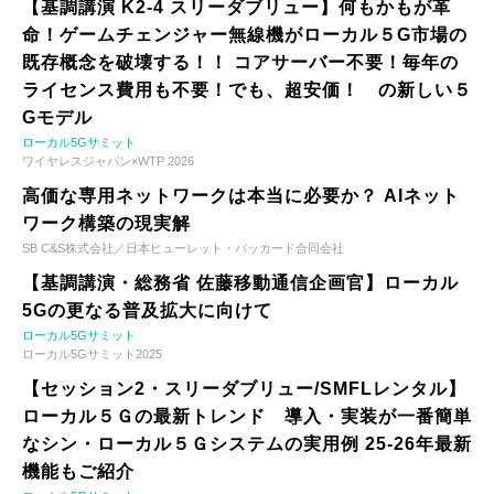
【基調講演 K2-4 スリーダブリュー】何もかもが革
命！ゲームチェンジャー無線機がローカル５G市場の
既存概念を破壊する！！ コアサーバー不要！毎年の
ライセンス費用も不要！でも、超安価！ の新しい５
Gモデル
ローカル5Gサミット
ワイヤレスジャパン×WTP 2026
高価な専用ネットワークは本当に必要か？ AIネット
ワーク構築の現実解
SB C&S株式会社／日本ヒューレット・パッカード合同会社
【基調講演・総務省 佐藤移動通信企画官】ローカル
5Gの更なる普及拡大に向けて
ローカル5Gサミット
ローカル5Gサミット2025
【セッション2・スリーダブリュー/SMFLレンタル】
ローカル５Ｇの最新トレンド 導入・実装が一番簡単
なシン・ローカル５Ｇシステムの実用例 25-26年最新
機能もご紹介