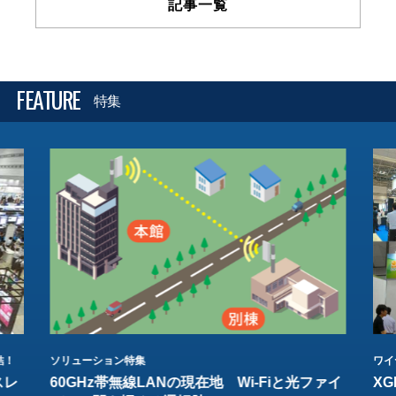
記事一覧
FEATURE
特集
結！
ソリューション特集
ワイ
スレ
60GHz帯無線LANの現在地 Wi-Fiと光ファイ
XG