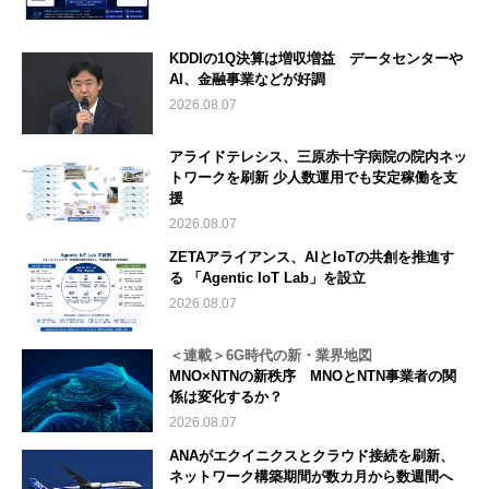
KDDIの1Q決算は増収増益 データセンターや
AI、金融事業などが好調
2026.08.07
アライドテレシス、三原赤十字病院の院内ネッ
トワークを刷新 少人数運用でも安定稼働を支
援
2026.08.07
ZETAアライアンス、AIとIoTの共創を推進す
る 「Agentic IoT Lab」を設立
2026.08.07
＜連載＞6G時代の新・業界地図
MNO×NTNの新秩序 MNOとNTN事業者の関
係は変化するか？
2026.08.07
ANAがエクイニクスとクラウド接続を刷新、
ネットワーク構築期間が数カ月から数週間へ