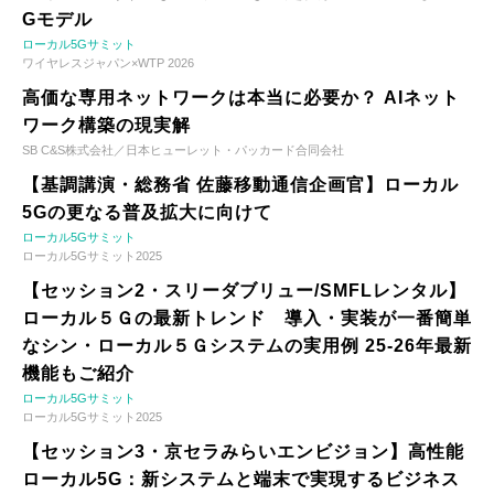
Gモデル
ローカル5Gサミット
ワイヤレスジャパン×WTP 2026
高価な専用ネットワークは本当に必要か？ AIネット
ワーク構築の現実解
SB C&S株式会社／日本ヒューレット・パッカード合同会社
【基調講演・総務省 佐藤移動通信企画官】ローカル
5Gの更なる普及拡大に向けて
ローカル5Gサミット
ローカル5Gサミット2025
【セッション2・スリーダブリュー/SMFLレンタル】
ローカル５Ｇの最新トレンド 導入・実装が一番簡単
なシン・ローカル５Ｇシステムの実用例 25-26年最新
機能もご紹介
ローカル5Gサミット
ローカル5Gサミット2025
【セッション3・京セラみらいエンビジョン】高性能
ローカル5G：新システムと端末で実現するビジネス