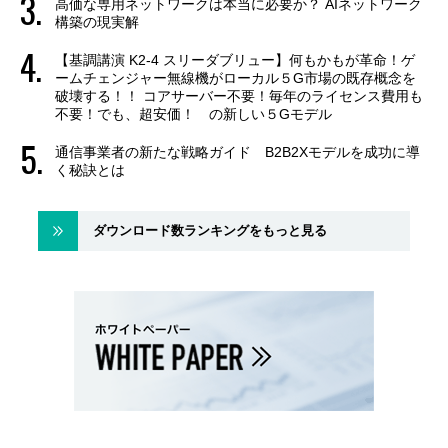
高価な専用ネットワークは本当に必要か？ AIネットワーク
構築の現実解
【基調講演 K2-4 スリーダブリュー】何もかもが革命！ゲ
ームチェンジャー無線機がローカル５G市場の既存概念を
破壊する！！ コアサーバー不要！毎年のライセンス費用も
不要！でも、超安価！ の新しい５Gモデル
通信事業者の新たな戦略ガイド B2B2Xモデルを成功に導
く秘訣とは
ダウンロード数ランキングをもっと見る