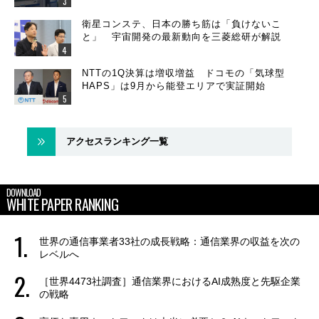
衛星コンステ、日本の勝ち筋は「負けないこ
と」 宇宙開発の最新動向を三菱総研が解説
NTTの1Q決算は増収増益 ドコモの「気球型
HAPS」は9月から能登エリアで実証開始
アクセスランキング一覧
DOWNLOAD
WHITE PAPER RANKING
世界の通信事業者33社の成長戦略：通信業界の収益を次の
レベルへ
［世界4473社調査］通信業界におけるAI成熟度と先駆企業
の戦略