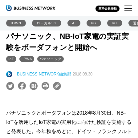
無料会員登録
IOWN
ローカル5G
AI
6G
IoT
通
パナソニック、NB-IoT家電の実証実
験をボーダフォンと開始へ
IoT
LPWA
パナソニック
BUSINESS NETWORK編集部
2018.08.30
パナソニックとボーダフォンは2018年8月30日、NB-
IoTを活用したIoT家電の実用化に向けた検証を実施する
と発表した。今年秋をめどに、ドイツ・フランクフルト