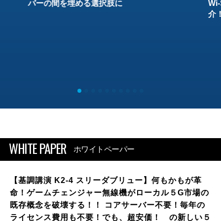
バーの間を埋める選択肢に
W
介
WHITE PAPER
ホワイトペーパー
【基調講演 K2-4 スリーダブリュー】何もかもが革
命！ゲームチェンジャー無線機がローカル５G市場の
既存概念を破壊する！！ コアサーバー不要！毎年の
ライセンス費用も不要！でも、超安価！ の新しい５