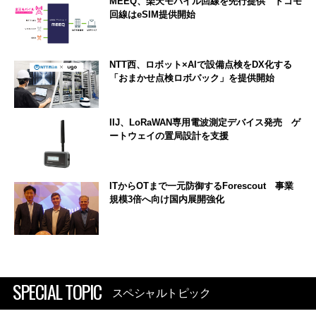
MEEQ、楽天モバイル回線を先行提供 ドコモ
回線はeSIM提供開始
NTT西、ロボット×AIで設備点検をDX化する
「おまかせ点検ロボパック」を提供開始
IIJ、LoRaWAN専用電波測定デバイス発売 ゲ
ートウェイの置局設計を支援
ITからOTまで一元防御するForescout 事業
規模3倍へ向け国内展開強化
SPECIAL TOPIC
スペシャルトピック