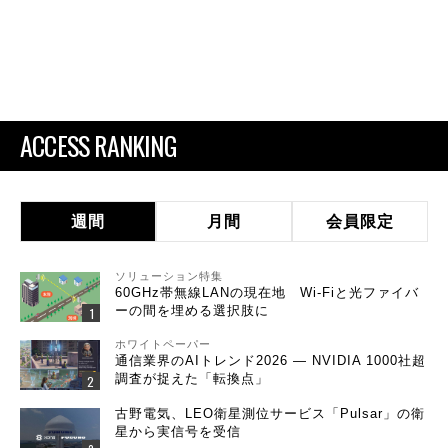
ACCESS RANKING
週間
月間
会員限定
ソリューション特集
60GHz帯無線LANの現在地 Wi-Fiと光ファイバ
ーの間を埋める選択肢に
ホワイトペーパー
通信業界のAIトレンド2026 ― NVIDIA 1000社超
調査が捉えた「転換点」
古野電気、LEO衛星測位サービス「Pulsar」の衛
星から実信号を受信