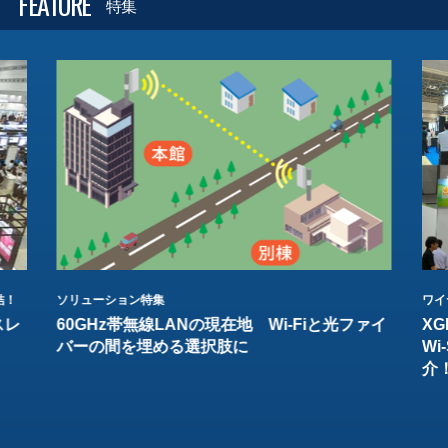
FEATURE
特集
結！
ソリューション特集
ワイ
スレ
60GHz帯無線LANの現在地 Wi-Fiと光ファイ
XG
バーの間を埋める選択肢に
W
介