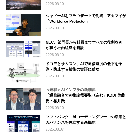
2026.08.10
シャドーAIをブラウザー上で制御 アカマイが
「Workforce Protector」
2026.08.10
NEC、部門長から社員まですべての役割をAI
が担う社内組織を新設
2026.08.10
ドコモとサムスン、AIで通信速度の低下を予
測・防止する技術の実証に成功
2026.08.10
＜連載＞AIインフラの新潮流
「通信融合でAI推論需要取り込む」KDDI 佐藤
氏・桜井氏
2026.08.10
ソフトバンク、AIコーディングツールの活用と
ガバナンスを両立する新機能
2026.08.07