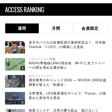
ACCESS RANKING
週間
月間
会員限定
楽天モバイルの設備投資の進捗状況は？ 日本版
Starlink「J-LEO」の構築にも意欲
ソリューション特集
60GHz帯無線LANの現在地 Wi-Fiと光ファイバ
ーの間を埋める選択肢に
ホワイトペーパー
通信業界のAIトレンド2026 ― NVIDIA 1000社超
調査が捉えた「転換点」
古野電気、LEO衛星測位サービス「Pulsar」の衛
星から実信号を受信
衛星コンステ、日本の勝ち筋は「負けないこ