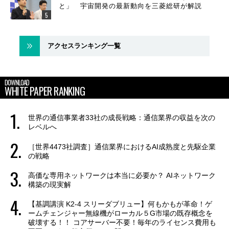
と」 宇宙開発の最新動向を三菱総研が解説
アクセスランキング一覧
DOWNLOAD
WHITE PAPER RANKING
世界の通信事業者33社の成長戦略：通信業界の収益を次の
レベルへ
［世界4473社調査］通信業界におけるAI成熟度と先駆企業
の戦略
高価な専用ネットワークは本当に必要か？ AIネットワーク
構築の現実解
【基調講演 K2-4 スリーダブリュー】何もかもが革命！ゲ
ームチェンジャー無線機がローカル５G市場の既存概念を
破壊する！！ コアサーバー不要！毎年のライセンス費用も