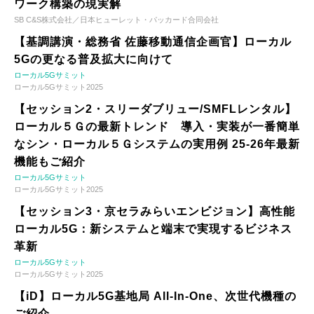
ワーク構築の現実解
SB C&S株式会社／日本ヒューレット・パッカード合同会社
【基調講演・総務省 佐藤移動通信企画官】ローカル
5Gの更なる普及拡大に向けて
ローカル5Gサミット
ローカル5Gサミット2025
【セッション2・スリーダブリュー/SMFLレンタル】
ローカル５Ｇの最新トレンド 導入・実装が一番簡単
なシン・ローカル５Ｇシステムの実用例 25-26年最新
機能もご紹介
ローカル5Gサミット
ローカル5Gサミット2025
【セッション3・京セラみらいエンビジョン】高性能
ローカル5G：新システムと端末で実現するビジネス
革新
ローカル5Gサミット
ローカル5Gサミット2025
【iD】ローカル5G基地局 All-In-One、次世代機種の
ご紹介