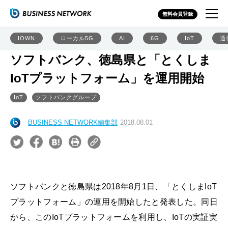
無料会員登録
IOWN
ローカル5G
AI
6G
IoT
通
ソフトバンク、徳島県と「とくしま
IoTプラットフォーム」を運用開始
IoT
ソフトバンクグループ
BUSINESS NETWORK編集部
2018.08.01
ソフトバンクと徳島県は2018年8月1日、「とくしまIoT
プラットフォーム」の運用を開始したと発表した。同日
から、このIoTプラットフォームを利用し、IoTの実証実