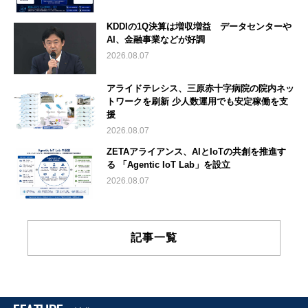
KDDIの1Q決算は増収増益 データセンターや
AI、金融事業などが好調
2026.08.07
アライドテレシス、三原赤十字病院の院内ネッ
トワークを刷新 少人数運用でも安定稼働を支
援
2026.08.07
ZETAアライアンス、AIとIoTの共創を推進す
る 「Agentic IoT Lab」を設立
2026.08.07
記事一覧