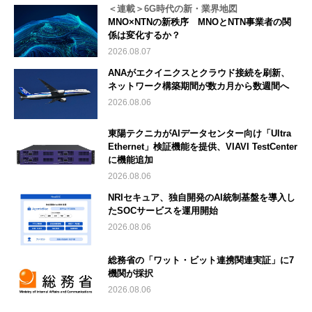
＜連載＞6G時代の新・業界地図
MNO×NTNの新秩序 MNOとNTN事業者の関
係は変化するか？
2026.08.07
ANAがエクイニクスとクラウド接続を刷新、
ネットワーク構築期間が数カ月から数週間へ
2026.08.06
東陽テクニカがAIデータセンター向け「Ultra
Ethernet」検証機能を提供、VIAVI TestCenter
に機能追加
2026.08.06
NRIセキュア、独自開発のAI統制基盤を導入し
たSOCサービスを運用開始
2026.08.06
総務省の「ワット・ビット連携関連実証」に7
機関が採択
2026.08.06