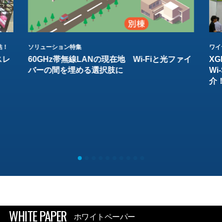
結！
ソリューション特集
ワイ
スレ
60GHz帯無線LANの現在地 Wi-Fiと光ファイ
XG
バーの間を埋める選択肢に
W
介
WHITE PAPER
ホワイトペーパー