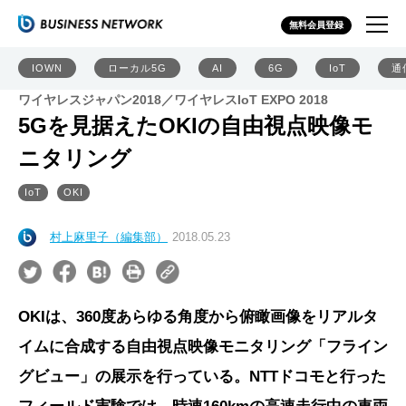
無料会員登録
IOWN
ローカル5G
AI
6G
IoT
通
ワイヤレスジャパン2018／ワイヤレスIoT EXPO 2018
5Gを見据えたOKIの自由視点映像モ
ニタリング
IoT
OKI
村上麻里子（編集部）
2018.05.23
OKIは、360度あらゆる角度から俯瞰画像をリアルタ
イムに合成する自由視点映像モニタリング「フライン
グビュー」の展示を行っている。NTTドコモと行った