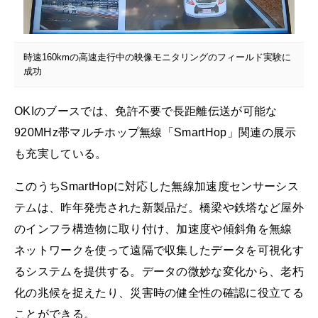
時速160kmの高速走行中の映像モニタリングのフィールド実験に
成功
OKIのブースでは、免許不要で長距離伝送が可能な
920MHz帯マルチホップ無線「SmartHop」関連の展示
も充実している。
このうちSmartHopに対応した無線加速度センサーシス
テムは、昨年発売された新製品だ。橋梁や鉄塔など屋外
のインフラ構造物に取り付け、加速度や傾斜角を無線
ネットワークを使って遠隔で収集したデータを可視化す
るシステムを提供する。データの微妙な変化から、老朽
化の兆候を捉えたり、災害時の健全性の確認に役立てる
ことができる。