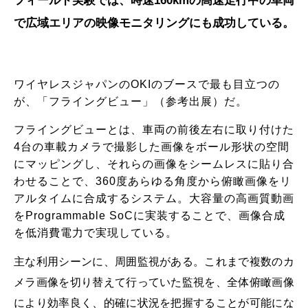
フィールド実験では、時速160kmの高速走行中の車両
で広域エリアの映像モニタリングにも成功している。
ワイヤレスジャパンのOKIのブースで最も目立つの
が、「フライングビュー」（参考出展）だ。
フライングビューとは、車両の前後左右に取り付けた
4台の車載カメラで撮影した画像をボール形状の空間
にマッピングし、それらの画像をシームレスに貼り合
わせることで、360度あらゆる角度から俯瞰画像をリ
アルタイムに合成するシステム。大容量の高画質動画
をProgrammable SoCに実装することで、画像合成
を低消費電力で実現している。
主な利用シーンに、周囲監視がある。これまで複数のカ
メラ画像を切り替えて行っていた監視を、全体俯瞰画像
により効率良く、的確に状況を把握することが可能にな