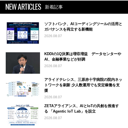
NEW ARTICLES
新着記事
ソフトバンク、AIコーディングツールの活用と
ガバナンスを両立する新機能
2026.08.07
KDDIの1Q決算は増収増益 データセンターや
AI、金融事業などが好調
2026.08.07
アライドテレシス、三原赤十字病院の院内ネッ
トワークを刷新 少人数運用でも安定稼働を支
援
2026.08.07
ZETAアライアンス、AIとIoTの共創を推進す
る 「Agentic IoT Lab」を設立
2026.08.07