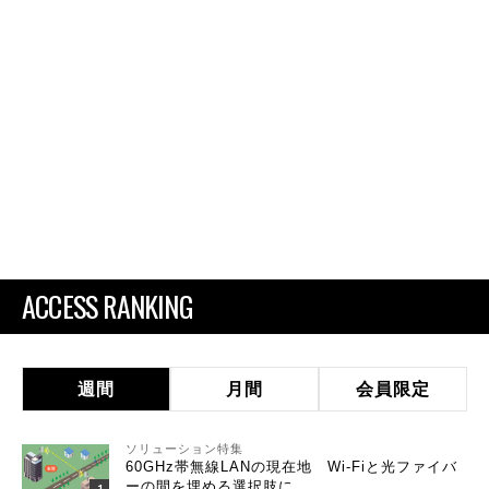
ACCESS RANKING
週間
月間
会員限定
ソリューション特集
60GHz帯無線LANの現在地 Wi-Fiと光ファイバ
ーの間を埋める選択肢に