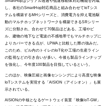
SmartHopはシリアル透過や低速移動体対応機能を内蔵
し、各社のSmartHop対応商品と組み合わせてIoTシス
テムを構築するMHシリーズと、消費電力を抑え電池駆
動のマルチホップネットワークを構築できるSRシリー
ズに分類され、合わせて70製品ほどある。工場やビ
ル、建物の地下など電波の不感地帯でもマルチホップに
よりカバーできる点が、LPWAと比較した際の強みだ。
このため、ビル内のトイレのIoT化や工場の生産ライン
の監視などの引き合いが多い。今後も製品ラインナップ
を強化し、今年度100製品を目指しているという。
このほか、映像圧縮と画像センシングにより高度な映像
IoTシステムを実現する「AISION（アイシオン）」も展
示されている。
AISIONの中核となるゲートウェイ装置「映像IoT-GW」