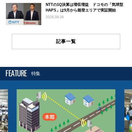
NTTの1Q決算は増収増益 ドコモの「気球型
HAPS」は9月から能登エリアで実証開始
2026.08.06
記事一覧
FEATURE
特集