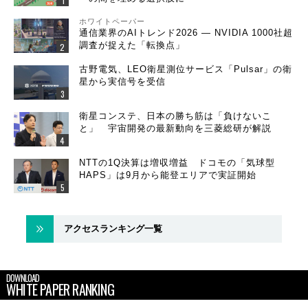
ホワイトペーパー
通信業界のAIトレンド2026 ― NVIDIA 1000社超
調査が捉えた「転換点」
古野電気、LEO衛星測位サービス「Pulsar」の衛
星から実信号を受信
衛星コンステ、日本の勝ち筋は「負けないこ
と」 宇宙開発の最新動向を三菱総研が解説
NTTの1Q決算は増収増益 ドコモの「気球型
HAPS」は9月から能登エリアで実証開始
アクセスランキング一覧
DOWNLOAD
WHITE PAPER RANKING