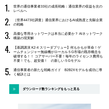
世界の通信事業者33社の成長戦略：通信業界の収益を次の
レベルへ
［世界4473社調査］通信業界におけるAI成熟度と先駆企業
の戦略
高価な専用ネットワークは本当に必要か？ AIネットワーク
構築の現実解
【基調講演 K2-4 スリーダブリュー】何もかもが革命！ゲ
ームチェンジャー無線機がローカル５G市場の既存概念を
破壊する！！ コアサーバー不要！毎年のライセンス費用も
不要！でも、超安価！ の新しい５Gモデル
通信事業者の新たな戦略ガイド B2B2Xモデルを成功に導
く秘訣とは
ダウンロード数ランキングをもっと見る