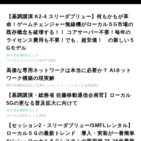
【基調講演 K2-4 スリーダブリュー】何もかもが革
命！ゲームチェンジャー無線機がローカル５G市場の
既存概念を破壊する！！ コアサーバー不要！毎年の
ライセンス費用も不要！でも、超安価！ の新しい５
Gモデル
ローカル5Gサミット
ワイヤレスジャパン×WTP 2026
高価な専用ネットワークは本当に必要か？ AIネット
ワーク構築の現実解
SB C&S株式会社／日本ヒューレット・パッカード合同会社
【基調講演・総務省 佐藤移動通信企画官】ローカル
5Gの更なる普及拡大に向けて
ローカル5Gサミット
ローカル5Gサミット2025
【セッション2・スリーダブリュー/SMFLレンタル】
ローカル５Ｇの最新トレンド 導入・実装が一番簡単