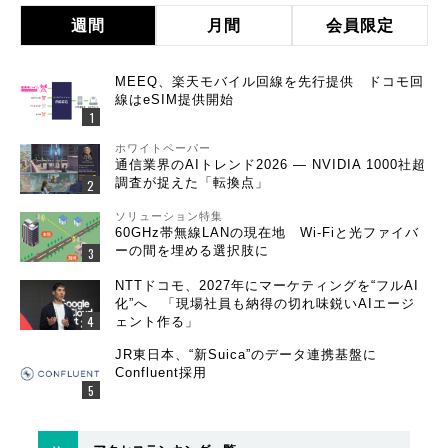
週間
月間
会員限定
MEEQ、楽天モバイル回線を先行提供 ドコモ回
線はeSIM提供開始
ホワイトペーパー
通信業界のAIトレンド2026 ― NVIDIA 1000社超
調査が捉えた「転換点」
ソリューション特集
60GHz帯無線LANの現在地 Wi-Fiと光ファイバ
ーの間を埋める選択肢に
NTTドコモ、2027年にマーケティングを“フルAI
化”へ 「現場社員も納得の切れ味鋭いAIエージ
ェント作る」
JR東日本、“新Suica”のデータ連携基盤に
Confluent採用