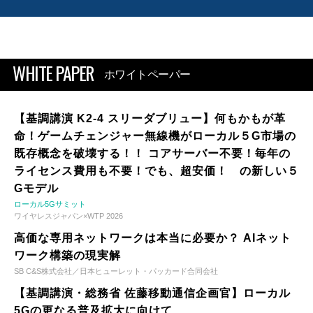
WHITE PAPER
ホワイトペーパー
【基調講演 K2-4 スリーダブリュー】何もかもが革
命！ゲームチェンジャー無線機がローカル５G市場の
既存概念を破壊する！！ コアサーバー不要！毎年の
ライセンス費用も不要！でも、超安価！ の新しい５
Gモデル
ローカル5Gサミット
ワイヤレスジャパン×WTP 2026
高価な専用ネットワークは本当に必要か？ AIネット
ワーク構築の現実解
SB C&S株式会社／日本ヒューレット・パッカード合同会社
【基調講演・総務省 佐藤移動通信企画官】ローカル
5Gの更なる普及拡大に向けて