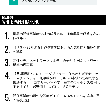
アクセスランキング一覧
DOWNLOAD
WHITE PAPER RANKING
世界の通信事業者33社の成長戦略：通信業界の収益を次の
レベルへ
［世界4473社調査］通信業界におけるAI成熟度と先駆企業
の戦略
高価な専用ネットワークは本当に必要か？ AIネットワーク
構築の現実解
【基調講演 K2-4 スリーダブリュー】何もかもが革命！ゲ
ームチェンジャー無線機がローカル５G市場の既存概念を
破壊する！！ コアサーバー不要！毎年のライセンス費用も
不要！でも、超安価！ の新しい５Gモデル
通信事業者の新たな戦略ガイド B2B2Xモデルを成功に導
く秘訣とは