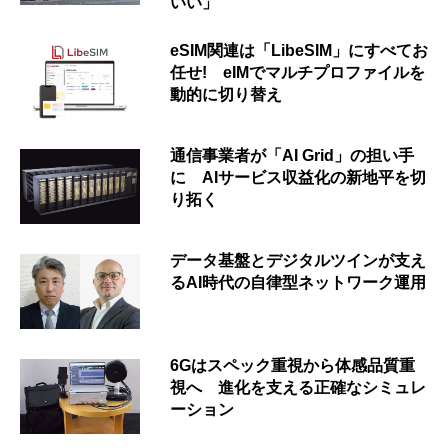
いい」
eSIM関連は「LibeSIM」にすべてお
任せ! eIMでマルチプロファイルを
動的に切り替え
通信事業者が「AI Grid」の担い手
に AIサービス収益化の新地平を切
り拓く
データ基盤とデジタルツインが支え
るAI時代の自律型ネットワーク運用
6Gはスペック重視から体感品質重
視へ 進化を支える正確なシミュレ
ーション