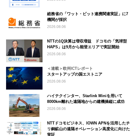
総務省の「ワット・ビット連携関連実証」に7
機関が採択
2026.08.06
NTTの1Q決算は増収増益 ドコモの「気球型
HAPS」は9月から能登エリアで実証開始
2026.08.06
＜連載＞欧州ICTレポート
スタートアップの国エストニア
2026.08.06
ハイテクインター、Starlink Miniを用いて
8000km離れた遠隔地からの建機操縦に成功
2026.08.06
NTTドコモビジネス、IOWN APNを活用したチ
リ銅鉱山の遠隔オペレーション高度化に向けた
実証