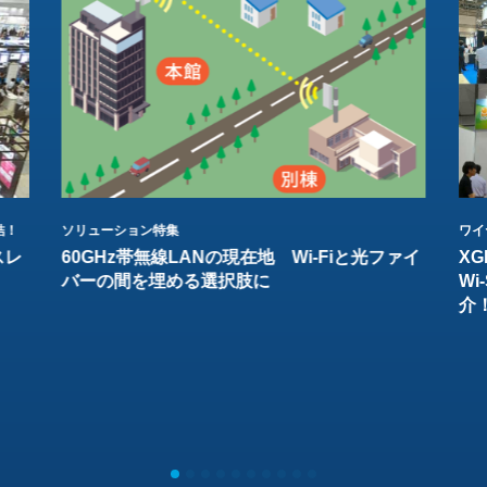
結！
ソリューション特集
ワイ
スレ
60GHz帯無線LANの現在地 Wi-Fiと光ファイ
XG
バーの間を埋める選択肢に
W
介