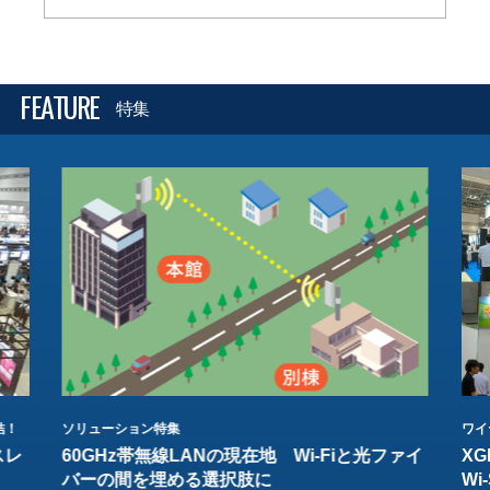
FEATURE
特集
結！
ソリューション特集
ワイ
スレ
60GHz帯無線LANの現在地 Wi-Fiと光ファイ
XG
バーの間を埋める選択肢に
W