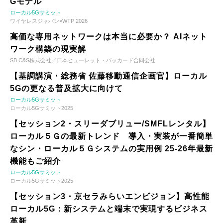
Gモデル
ローカル5Gサミット
ワイヤレスジャパン×WTP 2026
高価な専用ネットワークは本当に必要か？ AIネット
ワーク構築の現実解
SB C&S株式会社／日本ヒューレット・パッカード合同会社
【基調講演・総務省 佐藤移動通信企画官】ローカル
5Gの更なる普及拡大に向けて
ローカル5Gサミット
ローカル5Gサミット2025
【セッション2・スリーダブリュー/SMFLレンタル】
ローカル５Ｇの最新トレンド 導入・実装が一番簡単
なシン・ローカル５Ｇシステムの実用例 25-26年最新
機能もご紹介
ローカル5Gサミット
ローカル5Gサミット2025
【セッション3・京セラみらいエンビジョン】高性能
ローカル5G：新システムと端末で実現するビジネス
革新