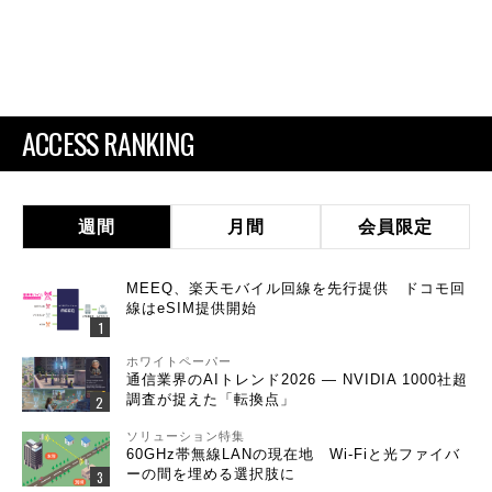
ACCESS RANKING
週間
月間
会員限定
MEEQ、楽天モバイル回線を先行提供 ドコモ回
線はeSIM提供開始
ホワイトペーパー
通信業界のAIトレンド2026 ― NVIDIA 1000社超
調査が捉えた「転換点」
ソリューション特集
60GHz帯無線LANの現在地 Wi-Fiと光ファイバ
ーの間を埋める選択肢に