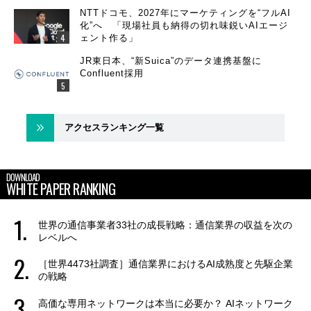
NTTドコモ、2027年にマーケティングを“フルAI
化”へ 「現場社員も納得の切れ味鋭いAIエージ
ェント作る」
JR東日本、“新Suica”のデータ連携基盤に
Confluent採用
アクセスランキング一覧
DOWNLOAD
WHITE PAPER RANKING
世界の通信事業者33社の成長戦略：通信業界の収益を次の
レベルへ
［世界4473社調査］通信業界におけるAI成熟度と先駆企業
の戦略
高価な専用ネットワークは本当に必要か？ AIネットワーク