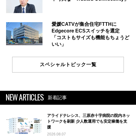
愛媛CATVが集合住宅FTTHに
Edgecore ECSスイッチを選定
「コストもサイズも機能もちょうど
いい」
スペシャルトピック一覧
NEW ARTICLES
新着記事
アライドテレシス、三原赤十字病院の院内ネッ
トワークを刷新 少人数運用でも安定稼働を支
援
2026.08.07