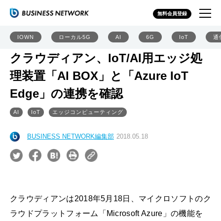
無料会員登録
IOWN
ローカル5G
AI
6G
IoT
通
クラウディアン、IoT/AI用エッジ処
理装置「AI BOX」と「Azure IoT
Edge」の連携を確認
AI
IoT
エッジコンピューティング
BUSINESS NETWORK編集部
2018.05.18
クラウディアンは2018年5月18日、マイクロソフトのク
ラウドプラットフォーム「Microsoft Azure」の機能を