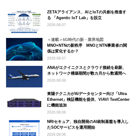
ZETAアライアンス、AIとIoTの共創を推進す
る 「Agentic IoT Lab」を設立
2026.08.07
＜連載＞6G時代の新・業界地図
MNO×NTNの新秩序 MNOとNTN事業者の関
係は変化するか？
2026.08.07
ANAがエクイニクスとクラウド接続を刷新、
ネットワーク構築期間が数カ月から数週間へ
2026.08.06
東陽テクニカがAIデータセンター向け「Ultra
Ethernet」検証機能を提供、VIAVI TestCenter
に機能追加
2026.08.06
NRIセキュア、独自開発のAI統制基盤を導入し
たSOCサービスを運用開始
2026.08.06