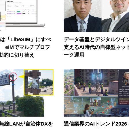
連は「LibeSIM」にすべ
データ基盤とデジタルツイ
! eIMでマルチプロフ
支えるAI時代の自律型ネッ
動的に切り替え
ーク運用
帯無線LANが自治体DXを
通信業界のAIトレンド2026