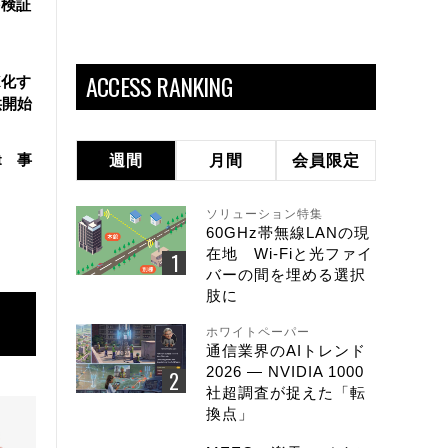
を検証
ACCESS RANKING
X化す
供開始
t 事
週間
月間
会員限定
ソリューション特集
60GHz帯無線LANの現
在地 Wi-Fiと光ファイ
バーの間を埋める選択
肢に
ホワイトペーパー
通信業界のAIトレンド
2026 ― NVIDIA 1000
社超調査が捉えた「転
換点」