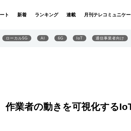
ート
新着
ランキング
連載
月刊テレコミュニケー
ローカル5G
AI
6G
IoT
通信事業者向け
、作業者の動きを可視化するIo