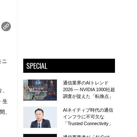
モニ
SPECIAL
通信業界のAIトレンド
2026 ― NVIDIA 1000社超
り、
調査が捉えた「転換点」
・生
AIネイティブ時代の通信
間、
インフラに不可欠な
「Trusted Connectivity」