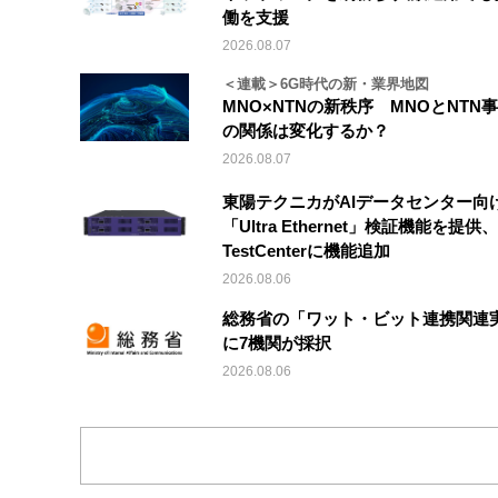
働を支援
2026.08.07
＜連載＞6G時代の新・業界地図
MNO×NTNの新秩序 MNOとNTN
の関係は変化するか？
2026.08.07
東陽テクニカがAIデータセンター向
「Ultra Ethernet」検証機能を提供、V
TestCenterに機能追加
2026.08.06
総務省の「ワット・ビット連携関連
に7機関が採択
2026.08.06