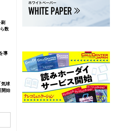
を刷
ら数
を導
「気球
証開始