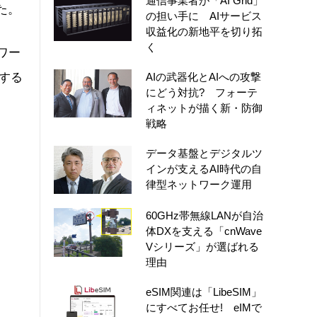
通信事業者が「AI Grid」
た。
の担い手に AIサービス
収益化の新地平を切り拓
く
ワー
約する
AIの武器化とAIへの攻撃
にどう対抗? フォーテ
ィネットが描く新・防御
戦略
データ基盤とデジタルツ
インが支えるAI時代の自
律型ネットワーク運用
60GHz帯無線LANが自治
体DXを支える「cnWave
Vシリーズ」が選ばれる
理由
eSIM関連は「LibeSIM」
にすべてお任せ! eIMで