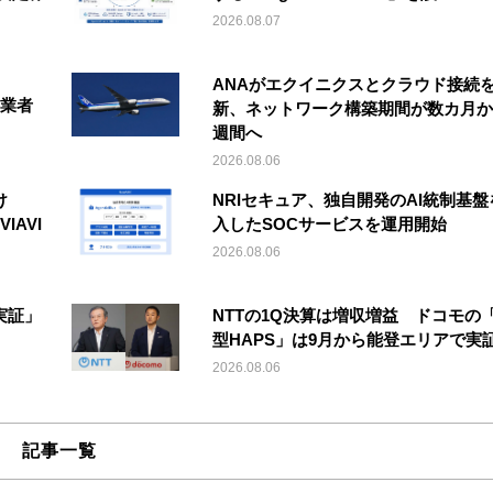
2026.08.07
ANAがエクイニクスとクラウド接続
事業者
新、ネットワーク構築期間が数カ月か
週間へ
2026.08.06
け
NRIセキュア、独自開発のAI統制基盤
IAVI
入したSOCサービスを運用開始
2026.08.06
実証」
NTTの1Q決算は増収増益 ドコモの
型HAPS」は9月から能登エリアで実
2026.08.06
記事一覧