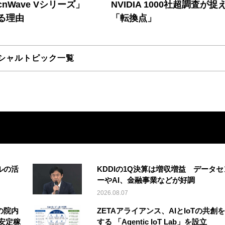
nWave Vシリーズ」
NVIDIA 1000社超調査が捉
る理由
「転換点」
シャルトピック一覧
ルの活
KDDIの1Q決算は増収増益 データセ
ーやAI、金融事業などが好調
2026.08.07
の院内
ZETAアライアンス、AIとIoTの共創
安定稼
する 「Agentic IoT Lab」を設立