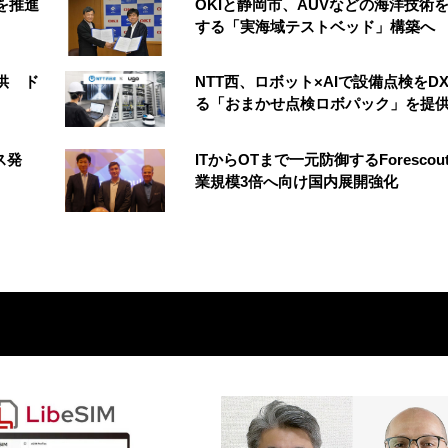
創を推進
OKIと静岡市、AUVなどの海洋技術
する「実海域テストベッド」構築へ
供 ド
NTT西、ロボット×AIで設備点検をD
る「おまかせ点検ロボパック」を提
ス発
ITからOTまで一元防御するForescou
業規模3倍へ向け国内展開強化