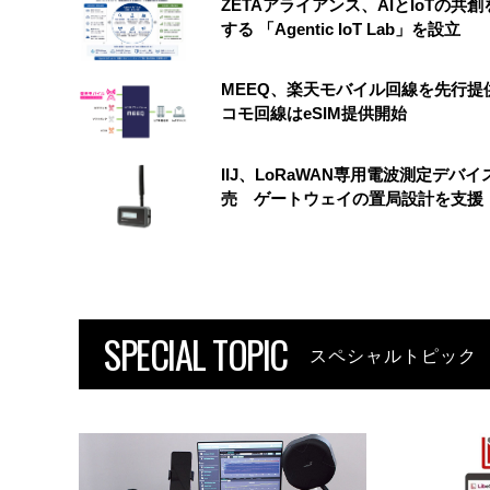
ZETAアライアンス、AIとIoTの共
する 「Agentic IoT Lab」を設立
MEEQ、楽天モバイル回線を先行提
コモ回線はeSIM提供開始
IIJ、LoRaWAN専用電波測定デバイ
売 ゲートウェイの置局設計を支援
SPECIAL TOPIC
スペシャルトピック