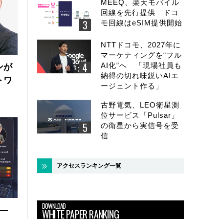
MEEQ、楽天モバイル
回線を先行提供 ドコ
モ回線はeSIM提供開始
NTTドコモ、2027年に
マーケティングを“フル
AI化”へ 「現場社員も
ンが
納得の切れ味鋭いAIエ
トワ
ージェント作る」
古野電気、LEO衛星測
位サービス「Pulsar」
の衛星から実信号を受
信
アクセスランキング一覧
DOWNLOAD
 ―
WHITE PAPER RANKING