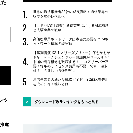
えた
世界の通信事業者33社の成長戦略：通信業界の
収益を次のレベルへ
［世界4473社調査］通信業界におけるAI成熟度
と先駆企業の戦略
高価な専用ネットワークは本当に必要か？ AIネ
ットワーク構築の現実解
【基調講演 K2-4 スリーダブリュー】何もかもが
革命！ゲームチェンジャー無線機がローカル５G
市場の既存概念を破壊する！！ コアサーバー不
要！毎年のライセンス費用も不要！でも、超安
価！ の新しい５Gモデル
通信事業者の新たな戦略ガイド B2B2Xモデル
を成功に導く秘訣とは
ンタ
ダウンロード数ランキングをもっと見る
を推進