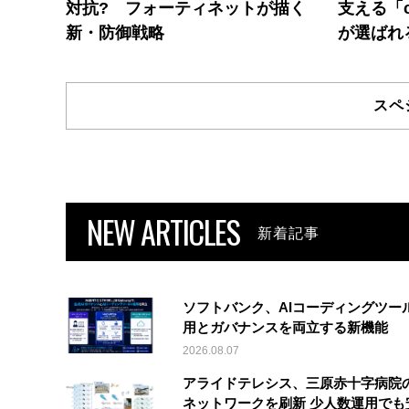
対抗? フォーティネットが描く
支える「c
新・防御戦略
が選ばれ
スペ
NEW ARTICLES
新着記事
ソフトバンク、AIコーディングツー
用とガバナンスを両立する新機能
2026.08.07
アライドテレシス、三原赤十字病院
ネットワークを刷新 少人数運用でも