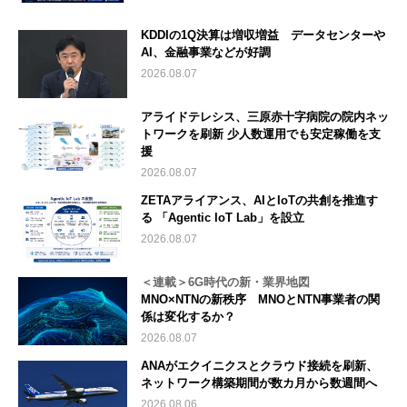
KDDIの1Q決算は増収増益 データセンターや
AI、金融事業などが好調
2026.08.07
アライドテレシス、三原赤十字病院の院内ネッ
トワークを刷新 少人数運用でも安定稼働を支
援
2026.08.07
ZETAアライアンス、AIとIoTの共創を推進す
る 「Agentic IoT Lab」を設立
2026.08.07
＜連載＞6G時代の新・業界地図
MNO×NTNの新秩序 MNOとNTN事業者の関
係は変化するか？
2026.08.07
ANAがエクイニクスとクラウド接続を刷新、
ネットワーク構築期間が数カ月から数週間へ
2026.08.06