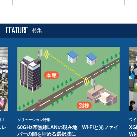
FEATURE
特集
結！
ソリューション特集
ワイ
スレ
60GHz帯無線LANの現在地 Wi-Fiと光ファイ
XG
バーの間を埋める選択肢に
W