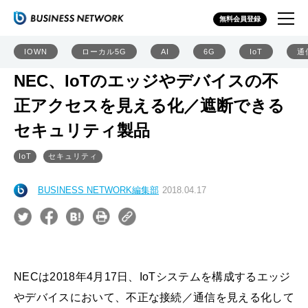
無料会員登録
IOWN
ローカル5G
AI
6G
IoT
通
NEC、IoTのエッジやデバイスの不
正アクセスを見える化／遮断できる
セキュリティ製品
IoT
セキュリティ
BUSINESS NETWORK編集部
2018.04.17
NECは2018年4月17日、IoTシステムを構成するエッジ
やデバイスにおいて、不正な接続／通信を見える化して