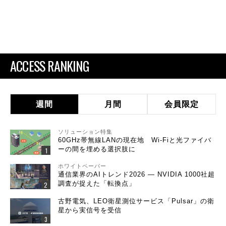
ACCESS RANKING
週間
月間
会員限定
ソリューション特集
60GHz帯無線LANの現在地 Wi-Fiと光ファイバ
ーの間を埋める選択肢に
ホワイトペーパー
通信業界のAIトレンド2026 ― NVIDIA 1000社超
調査が捉えた「転換点」
古野電気、LEO衛星測位サービス「Pulsar」の衛
星から実信号を受信