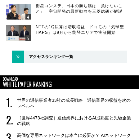
衛星コンステ、日本の勝ち筋は「負けないこ
と」 宇宙開発の最新動向を三菱総研が解説
NTTの1Q決算は増収増益 ドコモの「気球型
HAPS」は9月から能登エリアで実証開始
アクセスランキング一覧
DOWNLOAD
WHITE PAPER RANKING
世界の通信事業者33社の成長戦略：通信業界の収益を次の
レベルへ
［世界4473社調査］通信業界におけるAI成熟度と先駆企業
の戦略
高価な専用ネットワークは本当に必要か？ AIネットワーク