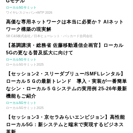
Gモデル
ローカル5Gサミット
ワイヤレスジャパン×WTP 2026
高価な専用ネットワークは本当に必要か？ AIネット
ワーク構築の現実解
SB C&S株式会社／日本ヒューレット・パッカード合同会社
【基調講演・総務省 佐藤移動通信企画官】ローカル
5Gの更なる普及拡大に向けて
ローカル5Gサミット
ローカル5Gサミット2025
【セッション2・スリーダブリュー/SMFLレンタル】
ローカル５Ｇの最新トレンド 導入・実装が一番簡単
なシン・ローカル５Ｇシステムの実用例 25-26年最新
機能もご紹介
ローカル5Gサミット
ローカル5Gサミット2025
【セッション3・京セラみらいエンビジョン】高性能
ローカル5G：新システムと端末で実現するビジネス
革新