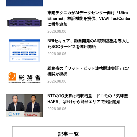
東陽テクニカがAIデータセンター向け「Ultra
Ethernet」検証機能を提供、VIAVI TestCenter
に機能追加
2026.08.06
NRIセキュア、独自開発のAI統制基盤を導入し
たSOCサービスを運用開始
2026.08.06
総務省の「ワット・ビット連携関連実証」に7
機関が採択
2026.08.06
NTTの1Q決算は増収増益 ドコモの「気球型
HAPS」は9月から能登エリアで実証開始
2026.08.06
記事一覧