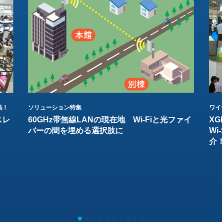
結！
ソリューション特集
ワイ
スレ
60GHz帯無線LANの現在地 Wi-Fiと光ファイ
XG
バーの間を埋める選択肢に
W
介