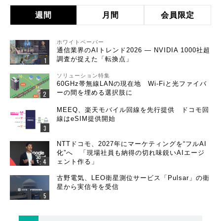
週間
月間
会員限定
ホワイトペーパー
通信業界のAIトレンド2026 ― NVIDIA 1000社超
調査が捉えた「転換点」
ソリューション特集
60GHz帯無線LANの現在地 Wi-Fiと光ファイバ
ーの間を埋める選択肢に
MEEQ、楽天モバイル回線を先行提供 ドコモ回
線はeSIM提供開始
NTTドコモ、2027年にマーケティングを“フルAI
化”へ 「現場社員も納得の切れ味鋭いAIエージ
ェント作る」
古野電気、LEO衛星測位サービス「Pulsar」の衛
星から実信号を受信