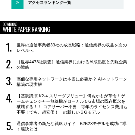
アクセスランキング一覧
DOWNLOAD
WHITE PAPER RANKING
世界の通信事業者33社の成長戦略：通信業界の収益を次の
レベルへ
［世界4473社調査］通信業界におけるAI成熟度と先駆企業
の戦略
高価な専用ネットワークは本当に必要か？ AIネットワーク
構築の現実解
【基調講演 K2-4 スリーダブリュー】何もかもが革命！ゲ
ームチェンジャー無線機がローカル５G市場の既存概念を
破壊する！！ コアサーバー不要！毎年のライセンス費用も
不要！でも、超安価！ の新しい５Gモデル
通信事業者の新たな戦略ガイド B2B2Xモデルを成功に導
く秘訣とは