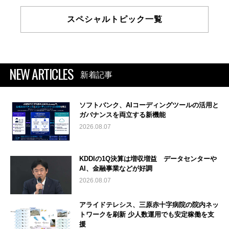
スペシャルトピック一覧
NEW ARTICLES
新着記事
ソフトバンク、AIコーディングツールの活用と
ガバナンスを両立する新機能
2026.08.07
KDDIの1Q決算は増収増益 データセンターや
AI、金融事業などが好調
2026.08.07
アライドテレシス、三原赤十字病院の院内ネッ
トワークを刷新 少人数運用でも安定稼働を支
援