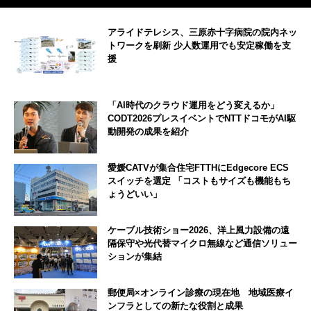
アライドテレシス、三原赤十字病院の院内ネッ
トワークを刷新 少人数運用でも安定稼働を支
援
「AI時代のクラウド運用をどう変えるか」
CODT2026プレスイベントでNTTドコモがAI駆
動開発の成果を紹介
愛媛CATVが集合住宅FTTHにEdgecore ECS
スイッチを選定 「コストもサイズも機能もち
ょうどいい」
ケーブル技術ショー2026、洋上風力設備の遠
隔保守や光代替マイクロ無線など通信ソリュー
ションが集結
郵便局×オンライン診療の現在地 地域医療イ
ンフラとしての新たな役割と成果