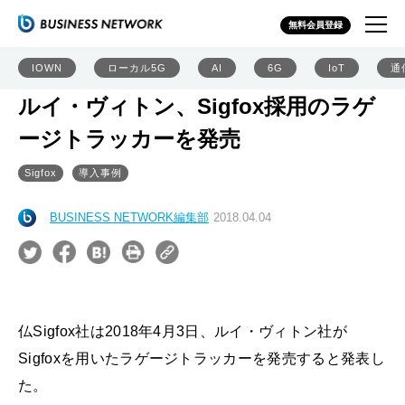
無料会員登録
IOWN
ローカル5G
AI
6G
IoT
通
ルイ・ヴィトン、Sigfox採用のラゲ
ージトラッカーを発売
Sigfox
導入事例
BUSINESS NETWORK編集部
2018.04.04
仏Sigfox社は2018年4月3日、ルイ・ヴィトン社が
Sigfoxを用いたラゲージトラッカーを発売すると発表し
た。