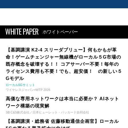
WHITE PAPER
ホワイトペーパー
【基調講演 K2-4 スリーダブリュー】何もかもが革
命！ゲームチェンジャー無線機がローカル５G市場の
既存概念を破壊する！！ コアサーバー不要！毎年の
ライセンス費用も不要！でも、超安価！ の新しい５
Gモデル
ローカル5Gサミット
ワイヤレスジャパン×WTP 2026
高価な専用ネットワークは本当に必要か？ AIネット
ワーク構築の現実解
SB C&S株式会社／日本ヒューレット・パッカード合同会社
【基調講演・総務省 佐藤移動通信企画官】ローカル