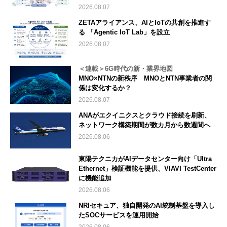
2026.08.07
ZETAアライアンス、AIとIoTの共創を推進す
る 「Agentic IoT Lab」を設立
2026.08.07
＜連載＞6G時代の新・業界地図
MNO×NTNの新秩序 MNOとNTN事業者の関
係は変化するか？
2026.08.07
ANAがエクイニクスとクラウド接続を刷新、
ネットワーク構築期間が数カ月から数週間へ
2026.08.06
東陽テクニカがAIデータセンター向け「Ultra
Ethernet」検証機能を提供、VIAVI TestCenter
に機能追加
2026.08.06
NRIセキュア、独自開発のAI統制基盤を導入し
たSOCサービスを運用開始