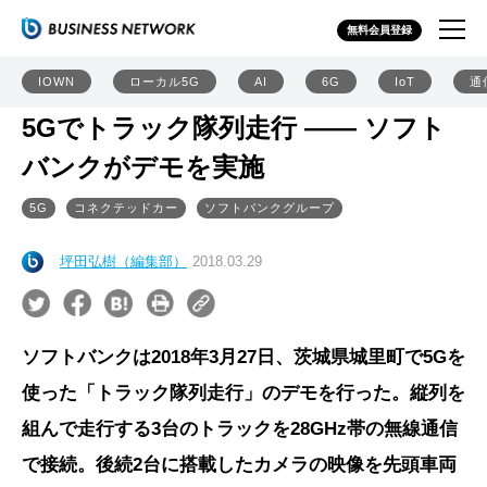
無料会員登録
IOWN
ローカル5G
AI
6G
IoT
通
5Gでトラック隊列走行 ―― ソフト
バンクがデモを実施
5G
コネクテッドカー
ソフトバンクグループ
坪田弘樹（編集部）
2018.03.29
ソフトバンクは2018年3月27日、茨城県城里町で5Gを
使った「トラック隊列走行」のデモを行った。縦列を
組んで走行する3台のトラックを28GHz帯の無線通信
で接続。後続2台に搭載したカメラの映像を先頭車両