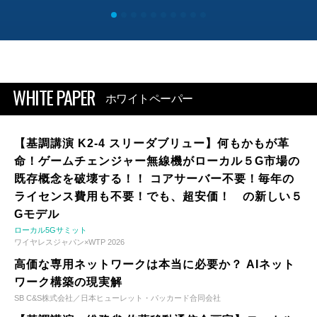
WHITE PAPER
ホワイトペーパー
【基調講演 K2-4 スリーダブリュー】何もかもが革
命！ゲームチェンジャー無線機がローカル５G市場の
既存概念を破壊する！！ コアサーバー不要！毎年の
ライセンス費用も不要！でも、超安価！ の新しい５
Gモデル
ローカル5Gサミット
ワイヤレスジャパン×WTP 2026
高価な専用ネットワークは本当に必要か？ AIネット
ワーク構築の現実解
SB C&S株式会社／日本ヒューレット・パッカード合同会社