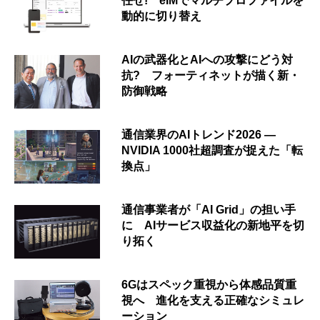
任せ! eIMでマルチプロファイルを
動的に切り替え
AIの武器化とAIへの攻撃にどう対
抗? フォーティネットが描く新・
防御戦略
通信業界のAIトレンド2026 ―
NVIDIA 1000社超調査が捉えた「転
換点」
通信事業者が「AI Grid」の担い手
に AIサービス収益化の新地平を切
り拓く
6Gはスペック重視から体感品質重
視へ 進化を支える正確なシミュレ
ーション