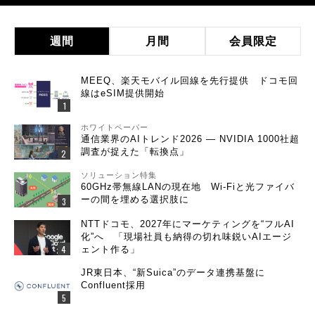
週間
月間
会員限定
MEEQ、楽天モバイル回線を先行提供 ドコモ回
線はeSIM提供開始
ホワイトペーパー
通信業界のAIトレンド2026 ― NVIDIA 1000社超
調査が捉えた「転換点」
ソリューション特集
60GHz帯無線LANの現在地 Wi-Fiと光ファイバ
ーの間を埋める選択肢に
NTTドコモ、2027年にマーケティングを“フルAI
化”へ 「現場社員も納得の切れ味鋭いAIエージ
ェント作る」
JR東日本、“新Suica”のデータ連携基盤に
Confluent採用