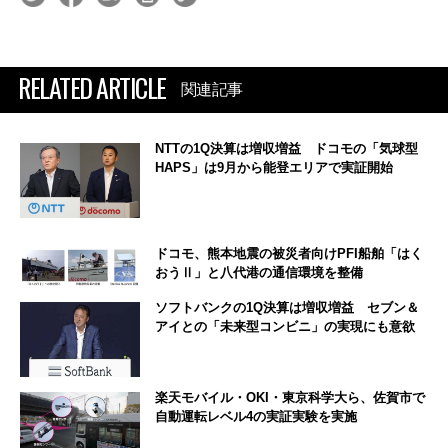
RELATED ARTICLE
関連記事
NTTの1Q決算は増収増益 ドコモの「気球型
HAPS」は9月から能登エリアで実証開始
ドコモ、熊本地震の被災者向けPFI船舶「はく
おうⅡ」と八代港の通信環境を整備
ソフトバンクの1Q決算は増収増益 セブン＆
アイとの「未来型コンビニ」の実現にも意欲
楽天モバイル・OKI・東京科学大ら、佐賀市で
自動運転レベル4の実証実験を実施