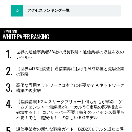
アクセスランキング一覧
DOWNLOAD
WHITE PAPER RANKING
世界の通信事業者33社の成長戦略：通信業界の収益を次の
レベルへ
［世界4473社調査］通信業界におけるAI成熟度と先駆企業
の戦略
高価な専用ネットワークは本当に必要か？ AIネットワーク
構築の現実解
【基調講演 K2-4 スリーダブリュー】何もかもが革命！ゲ
ームチェンジャー無線機がローカル５G市場の既存概念を
破壊する！！ コアサーバー不要！毎年のライセンス費用も
不要！でも、超安価！ の新しい５Gモデル
通信事業者の新たな戦略ガイド B2B2Xモデルを成功に導