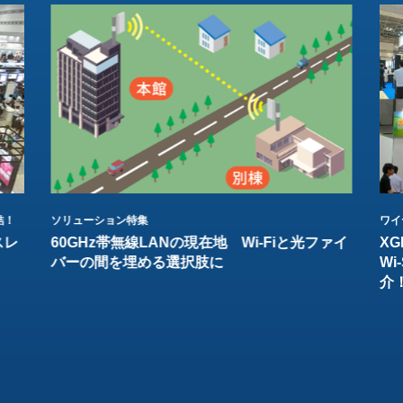
結！
ソリューション特集
ワイ
スレ
60GHz帯無線LANの現在地 Wi-Fiと光ファイ
XG
バーの間を埋める選択肢に
W
介