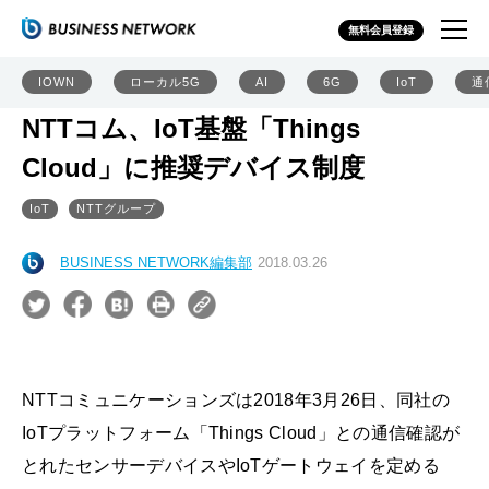
無料会員登録
IOWN
ローカル5G
AI
6G
IoT
通
NTTコム、IoT基盤「Things
Cloud」に推奨デバイス制度
IoT
NTTグループ
BUSINESS NETWORK編集部
2018.03.26
NTTコミュニケーションズは2018年3月26日、同社の
IoTプラットフォーム「Things Cloud」との通信確認が
とれたセンサーデバイスやIoTゲートウェイを定める