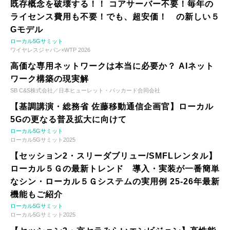
既存概念を破壊する！！ コアサーバー不要！毎年の
ライセンス費用も不要！でも、超安価！ の新しい５
Gモデル
ローカル5Gサミット
ワイヤレスジャパン×WTP 2026
高価な専用ネットワークは本当に必要か？ AIネット
ワーク構築の現実解
SB C&S株式会社／日本ヒューレット・パッカード合同会社
【基調講演・総務省 佐藤移動通信企画官】ローカル
5Gの更なる普及拡大に向けて
ローカル5Gサミット
ローカル5Gサミット2025
【セッション2・スリーダブリュー/SMFLレンタル】
ローカル５Ｇの最新トレンド 導入・実装が一番簡単
なシン・ローカル５Ｇシステムの実用例 25-26年最新
機能もご紹介
ローカル5Gサミット
ローカル5Gサミット2025