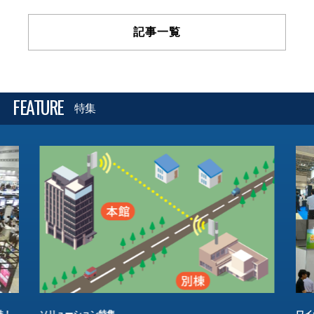
記事一覧
FEATURE
特集
結！
ソリューション特集
ワイ