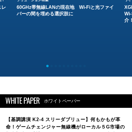
スレ
60GHz帯無線LANの現在地 Wi-Fiと光ファイ
XG
バーの間を埋める選択肢に
W
介
WHITE PAPER
ホワイトペーパー
【基調講演 K2-4 スリーダブリュー】何もかもが革
命！ゲームチェンジャー無線機がローカル５G市場の