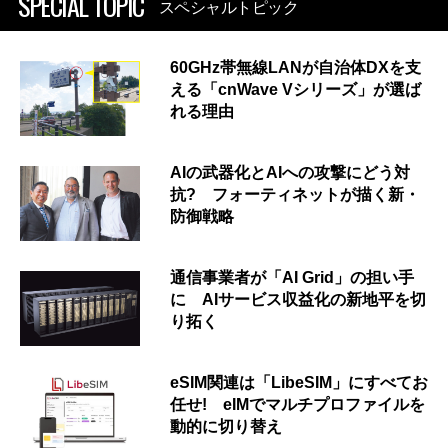
SPECIAL TOPIC
スペシャルトピック
60GHz帯無線LANが自治体DXを支
える「cnWave Vシリーズ」が選ば
れる理由
AIの武器化とAIへの攻撃にどう対
抗? フォーティネットが描く新・
防御戦略
通信事業者が「AI Grid」の担い手
に AIサービス収益化の新地平を切
り拓く
eSIM関連は「LibeSIM」にすべてお
任せ! eIMでマルチプロファイルを
動的に切り替え