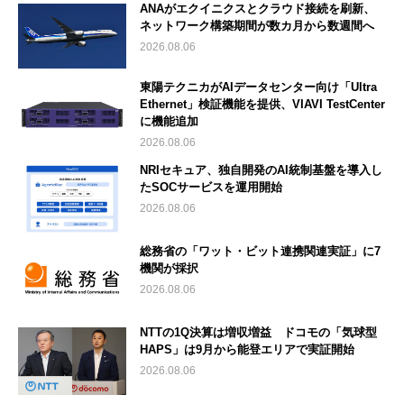
ANAがエクイニクスとクラウド接続を刷新、
ネットワーク構築期間が数カ月から数週間へ
2026.08.06
東陽テクニカがAIデータセンター向け「Ultra
Ethernet」検証機能を提供、VIAVI TestCenter
に機能追加
2026.08.06
NRIセキュア、独自開発のAI統制基盤を導入し
たSOCサービスを運用開始
2026.08.06
総務省の「ワット・ビット連携関連実証」に7
機関が採択
2026.08.06
NTTの1Q決算は増収増益 ドコモの「気球型
HAPS」は9月から能登エリアで実証開始
2026.08.06