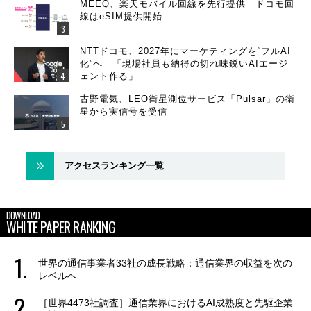
MEEQ、楽天モバイル回線を先行提供 ドコモ回
線はeSIM提供開始
NTTドコモ、2027年にマーケティングを“フルAI
化”へ 「現場社員も納得の切れ味鋭いAIエージ
ェント作る」
古野電気、LEO衛星測位サービス「Pulsar」の衛
星から実信号を受信
アクセスランキング一覧
DOWNLOAD
WHITE PAPER RANKING
世界の通信事業者33社の成長戦略：通信業界の収益を次の
レベルへ
［世界4473社調査］通信業界におけるAI成熟度と先駆企業