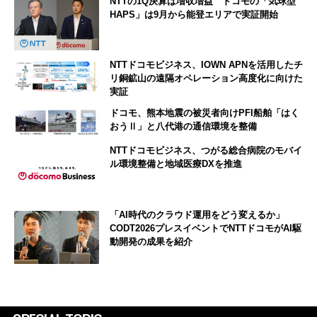
NTTの1Q決算は増収増益 ドコモの「気球型
HAPS」は9月から能登エリアで実証開始
NTTドコモビジネス、IOWN APNを活用したチ
リ銅鉱山の遠隔オペレーション高度化に向けた
実証
ドコモ、熊本地震の被災者向けPFI船舶「はく
おうⅡ」と八代港の通信環境を整備
NTTドコモビジネス、つがる総合病院のモバイ
ル環境整備と地域医療DXを推進
「AI時代のクラウド運用をどう変えるか」
CODT2026プレスイベントでNTTドコモがAI駆
動開発の成果を紹介