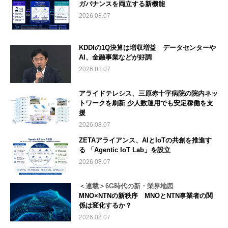
ガバナンスを両立する新機能
2026.08.07
KDDIの1Q決算は増収増益 データセンターや
AI、金融事業などが好調
2026.08.07
アライドテレシス、三原赤十字病院の院内ネッ
トワークを刷新 少人数運用でも安定稼働を支
援
2026.08.07
ZETAアライアンス、AIとIoTの共創を推進す
る 「Agentic IoT Lab」を設立
2026.08.07
＜連載＞6G時代の新・業界地図
MNO×NTNの新秩序 MNOとNTN事業者の関
係は変化するか？
2026.08.07