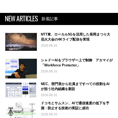
NEW ARTICLES
新着記事
NTT東、ローカル5Gを活用した長岡まつり大
花火大会の4Kライブ配信を実現
2026.08.10
シャドーAIをブラウザー上で制御 アカマイが
「Workforce Protector」
2026.08.10
NEC、部門長から社員まですべての役割をAI
が担う社内組織を新設
2026.08.10
ドコモとサムスン、AIで通信速度の低下を予
測・防止する技術の実証に成功
2026.08.10