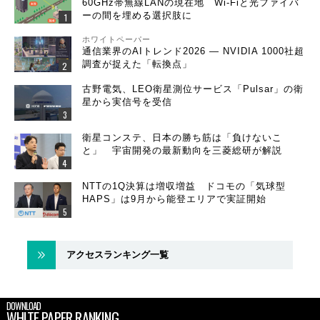
60GHz帯無線LANの現在地 Wi-Fiと光ファイバ
ーの間を埋める選択肢に
ホワイトペーパー
通信業界のAIトレンド2026 ― NVIDIA 1000社超
調査が捉えた「転換点」
古野電気、LEO衛星測位サービス「Pulsar」の衛
星から実信号を受信
衛星コンステ、日本の勝ち筋は「負けないこ
と」 宇宙開発の最新動向を三菱総研が解説
NTTの1Q決算は増収増益 ドコモの「気球型
HAPS」は9月から能登エリアで実証開始
アクセスランキング一覧
DOWNLOAD
WHITE PAPER RANKING