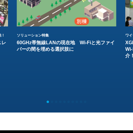
結！
ソリューション特集
ワイ
スレ
60GHz帯無線LANの現在地 Wi-Fiと光ファイ
XG
バーの間を埋める選択肢に
W
介