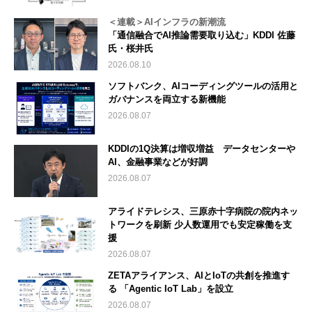
＜連載＞AIインフラの新潮流
「通信融合でAI推論需要取り込む」KDDI 佐藤
氏・桜井氏
2026.08.10
ソフトバンク、AIコーディングツールの活用と
ガバナンスを両立する新機能
2026.08.07
KDDIの1Q決算は増収増益 データセンターや
AI、金融事業などが好調
2026.08.07
アライドテレシス、三原赤十字病院の院内ネッ
トワークを刷新 少人数運用でも安定稼働を支
援
2026.08.07
ZETAアライアンス、AIとIoTの共創を推進す
る 「Agentic IoT Lab」を設立
2026.08.07