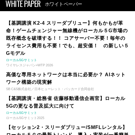
WHITE PAPER
ホワイトペーパー
【基調講演 K2-4 スリーダブリュー】何もかもが革
命！ゲームチェンジャー無線機がローカル５G市場の
既存概念を破壊する！！ コアサーバー不要！毎年の
ライセンス費用も不要！でも、超安価！ の新しい５
Gモデル
ローカル5Gサミット
ワイヤレスジャパン×WTP 2026
高価な専用ネットワークは本当に必要か？ AIネット
ワーク構築の現実解
SB C&S株式会社／日本ヒューレット・パッカード合同会社
【基調講演・総務省 佐藤移動通信企画官】ローカル
5Gの更なる普及拡大に向けて
ローカル5Gサミット
ローカル5Gサミット2025
【セッション2・スリーダブリュー/SMFLレンタル】
ローカル５Ｇの最新トレンド 導入・実装が一番簡単