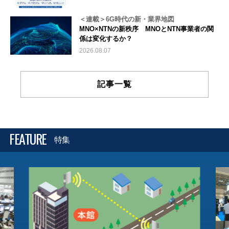
＜連載＞6G時代の新・業界地図
MNO×NTNの新秩序 MNOとNTN事業者の関
係は変化するか？
2026.08.07
記事一覧
FEATURE
特集