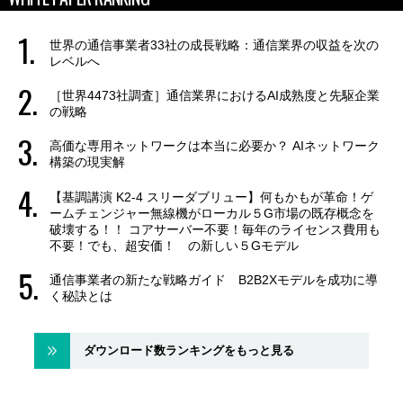
世界の通信事業者33社の成長戦略：通信業界の収益を次の
レベルへ
［世界4473社調査］通信業界におけるAI成熟度と先駆企業
の戦略
高価な専用ネットワークは本当に必要か？ AIネットワーク
構築の現実解
【基調講演 K2-4 スリーダブリュー】何もかもが革命！ゲ
ームチェンジャー無線機がローカル５G市場の既存概念を
破壊する！！ コアサーバー不要！毎年のライセンス費用も
不要！でも、超安価！ の新しい５Gモデル
通信事業者の新たな戦略ガイド B2B2Xモデルを成功に導
く秘訣とは
ダウンロード数ランキングをもっと見る