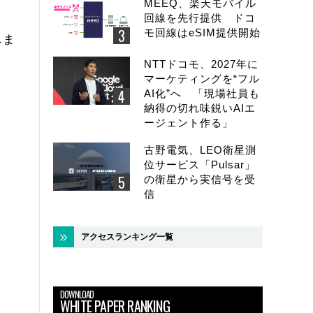
MEEQ、楽天モバイル
回線を先行提供 ドコ
モ回線はeSIM提供開始
しま
NTTドコモ、2027年に
マーケティングを“フル
AI化”へ 「現場社員も
納得の切れ味鋭いAIエ
ージェント作る」
古野電気、LEO衛星測
位サービス「Pulsar」
の衛星から実信号を受
信
アクセスランキング一覧
DOWNLOAD
WHITE PAPER RANKING