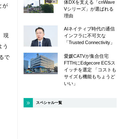
体DXを支える「cnWave
とが
Vシリーズ」が選ばれる
理由
AIネイティブ時代の通信
、現
インフラに不可欠な
「Trusted Connectivity」
よう
愛媛CATVが集合住宅
るで
FTTHにEdgecore ECSス
イッチを選定 「コストも
サイズも機能もちょうど
いい」
スペシャル一覧