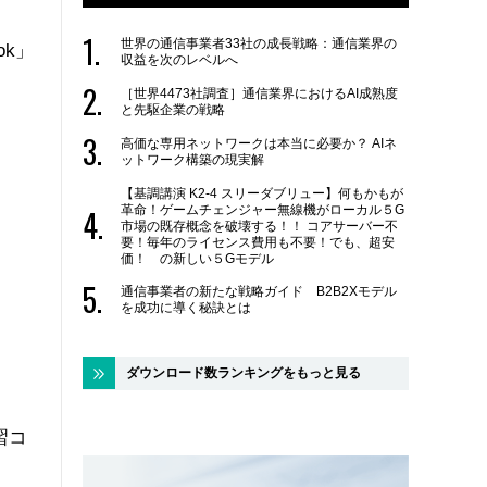
世界の通信事業者33社の成長戦略：通信業界の
ok」
収益を次のレベルへ
［世界4473社調査］通信業界におけるAI成熟度
と先駆企業の戦略
高価な専用ネットワークは本当に必要か？ AIネ
ットワーク構築の現実解
【基調講演 K2-4 スリーダブリュー】何もかもが
革命！ゲームチェンジャー無線機がローカル５G
市場の既存概念を破壊する！！ コアサーバー不
要！毎年のライセンス費用も不要！でも、超安
価！ の新しい５Gモデル
通信事業者の新たな戦略ガイド B2B2Xモデル
を成功に導く秘訣とは
ダウンロード数ランキングをもっと見る
習コ