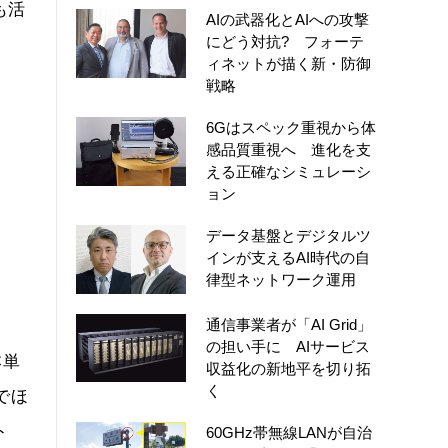
も活
AIの武器化とAIへの攻撃
にどう対抗? フォーテ
ィネットが描く新・防御
戦略
6Gはスペック重視から体
感品質重視へ 進化を支
える正確なシミュレーシ
ョン
データ基盤とデジタルツ
インが支えるAI時代の自
律型ネットワーク運用
通信事業者が「AI Grid」
の担い手に AIサービス
本単
収益化の新地平を切り拓
く
でほ
ト
60GHz帯無線LANが自治