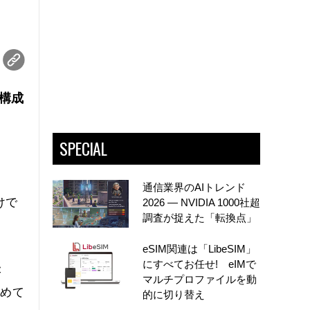
構成
SPECIAL
通信業界のAIトレンド
けで
2026 ― NVIDIA 1000社超
調査が捉えた「転換点」
eSIM関連は「LibeSIM」
にすべてお任せ! eIMで
表
マルチプロファイルを動
始めて
的に切り替え