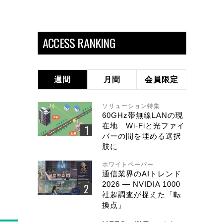
ACCESS RANKING
週間
月間
会員限定
ソリューション特集
60GHz帯無線LANの現
在地 Wi-Fiと光ファイ
バーの間を埋める選択
肢に
ホワイトペーパー
通信業界のAIトレンド
2026 ― NVIDIA 1000
社超調査が捉えた「転
換点」