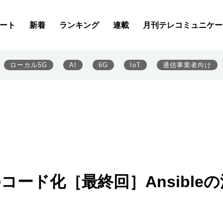
ート
新着
ランキング
連載
月刊テレコミュニケー
ローカル5G
AI
6G
IoT
通信事業者向け
コード化［最終回］Ansibleの