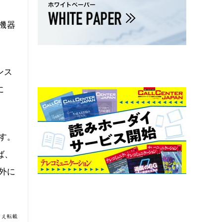
機器
ンス
に
す。
ば、
外に
うえ転載