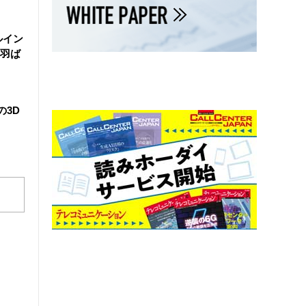
ルイン
羽ば
の3D