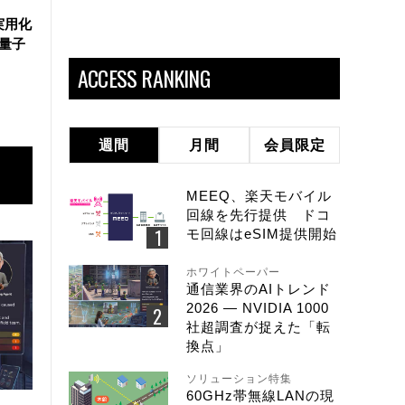
実用化
万量子
ACCESS RANKING
週間
月間
会員限定
MEEQ、楽天モバイル
回線を先行提供 ドコ
モ回線はeSIM提供開始
ホワイトペーパー
通信業界のAIトレンド
2026 ― NVIDIA 1000
社超調査が捉えた「転
換点」
ソリューション特集
60GHz帯無線LANの現