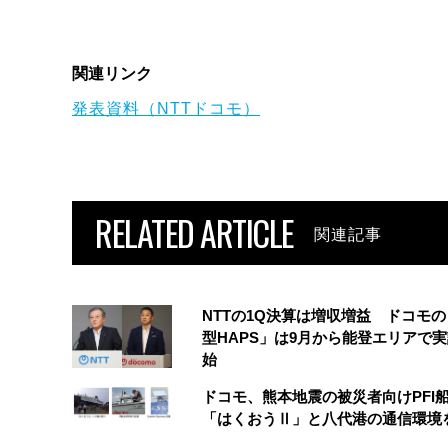
関連リンク
発表資料（NTTドコモ）
RELATED ARTICLE
関連記事
NTTの1Q決算は増収増益 ドコモ
型HAPS」は9月から能登エリアで
始
ドコモ、熊本地震の被災者向けPFI
「はくおうⅡ」と八代港の通信環境