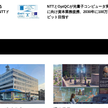
る
NTTとOptQCが光量子コンピュータ
NTTド
に向け資本業務提携、2030年に100
ビット目指す