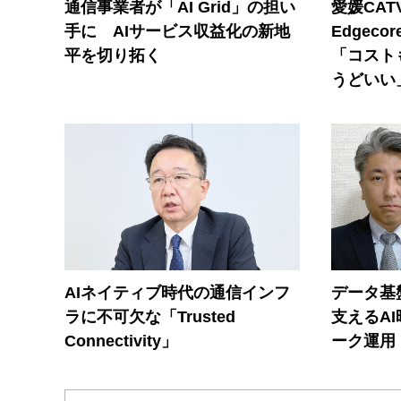
通信事業者が「AI Grid」の担い
愛媛CAT
手に AIサービス収益化の新地
Edgec
平を切り拓く
「コスト
うどいい
AIネイティブ時代の通信インフ
データ基
ラに不可欠な「Trusted
支えるA
Connectivity」
ーク運用