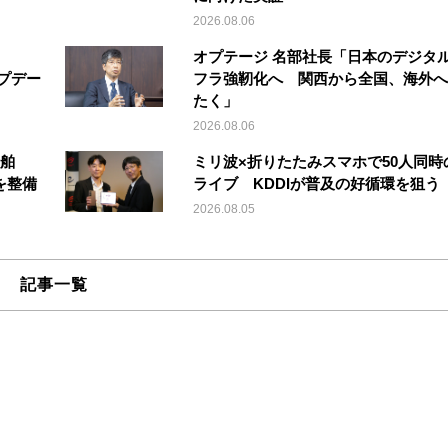
2026.08.06
オプテージ 名部社長「日本のデジタ
アップデー
フラ強靭化へ 関西から全国、海外へ
たく」
2026.08.06
船舶
ミリ波×折りたたみスマホで50人同時
を整備
ライブ KDDIが普及の好循環を狙う
2026.08.05
記事一覧