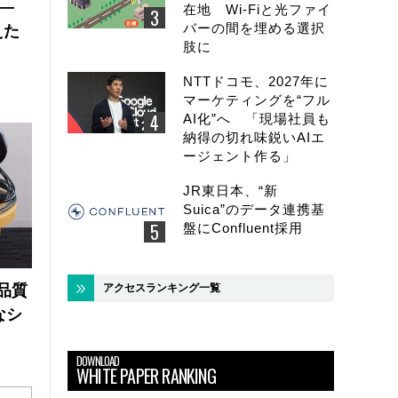
 ―
在地 Wi-Fiと光ファイ
バーの間を埋める選択
えた
肢に
NTTドコモ、2027年に
マーケティングを“フル
AI化”へ 「現場社員も
納得の切れ味鋭いAIエ
ージェント作る」
JR東日本、“新
Suica”のデータ連携基
盤にConfluent採用
アクセスランキング一覧
品質
なシ
DOWNLOAD
WHITE PAPER RANKING