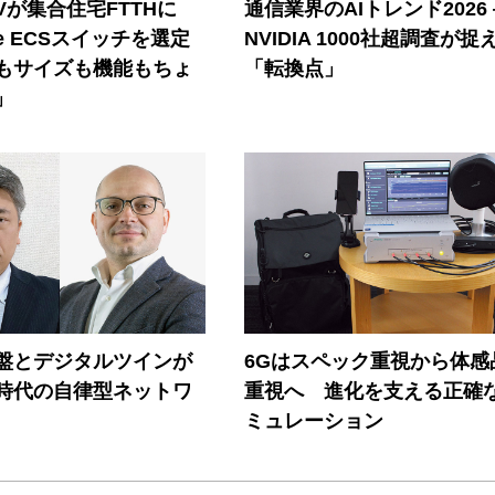
Vが集合住宅FTTHに
通信業界のAIトレンド2026
ore ECSスイッチを選定
NVIDIA 1000社超調査が捉
もサイズも機能もちょ
「転換点」
」
盤とデジタルツインが
6Gはスペック重視から体感
I時代の自律型ネットワ
重視へ 進化を支える正確
ミュレーション