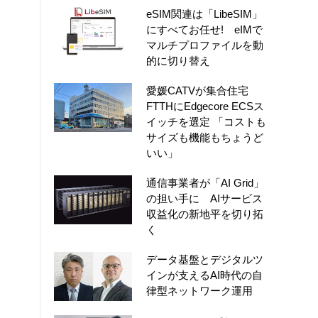
eSIM関連は「LibeSIM」
にすべてお任せ! eIMで
マルチプロファイルを動
的に切り替え
愛媛CATVが集合住宅
FTTHにEdgecore ECSス
イッチを選定 「コストも
サイズも機能もちょうど
いい」
通信事業者が「AI Grid」
の担い手に AIサービス
収益化の新地平を切り拓
く
データ基盤とデジタルツ
インが支えるAI時代の自
律型ネットワーク運用