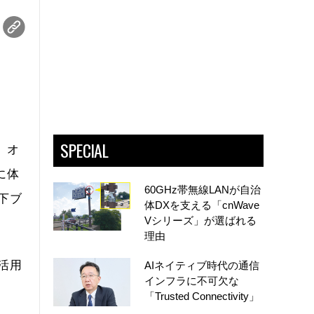
SPECIAL
。オ
に体
60GHz帯無線LANが自治
下ブ
体DXを支える「cnWave
Vシリーズ」が選ばれる
理由
活用
AIネイティブ時代の通信
インフラに不可欠な
「Trusted Connectivity」