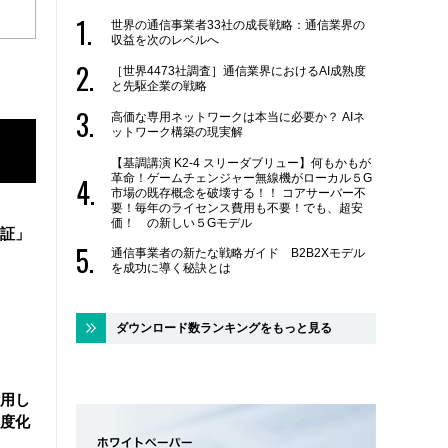
世界の通信事業者33社の成長戦略：通信業界の
収益を次のレベルへ
［世界4473社調査］通信業界におけるAI成熟度
と先駆企業の戦略
高価な専用ネットワークは本当に必要か？ AIネ
ットワーク構築の現実解
【基調講演 K2-4 スリーダブリュー】何もかもが
革命！ゲームチェンジャー無線機がローカル５G
市場の既存概念を破壊する！！ コアサーバー不
要！毎年のライセンス費用も不要！でも、超安
価！ の新しい５Gモデル
証」
通信事業者の新たな戦略ガイド B2B2Xモデル
を成功に導く秘訣とは
ダウンロード数ランキングをもっと見る
活用し
度化