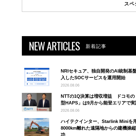
スペ
NEW ARTICLES
新着記事
NRIセキュア、独自開発のAI統制基
入したSOCサービスを運用開始
2026.08.06
NTTの1Q決算は増収増益 ドコモの
型HAPS」は9月から能登エリアで
2026.08.06
ハイテクインター、Starlink Mini
8000km離れた遠隔地からの建機操
功