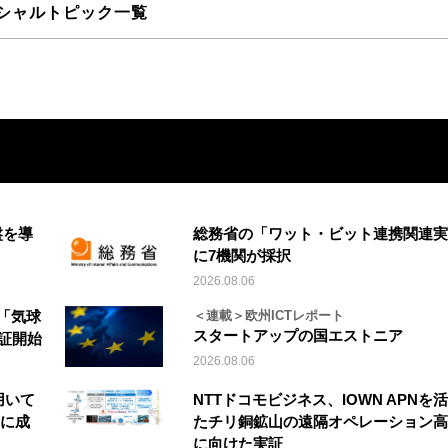
シャルトピック一覧
盤を導
総務省の「ワット・ビット連携関連実
に7機関が採択
2026.08.06
「気球
＜連載＞欧州ICTレポート
スタートアップの国エストニア
実証開始
2026.08.06
を用いて
NTTドコモビジネス、IOWN APNを
縦に成
たチリ銅鉱山の遠隔オペレーション高
に向けた実証