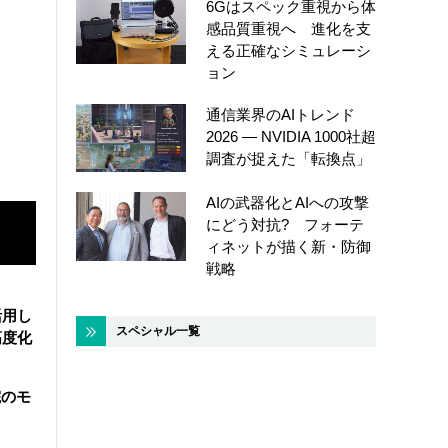
6Gはスペック重視から体
感品質重視へ 進化を支
える正確なシミュレーシ
ョン
通信業界のAIトレンド
2026 ― NVIDIA 1000社超
調査が捉えた「転換点」
AIの武器化とAIへの攻撃
にどう対抗? フォーテ
ィネットが描く新・防御
戦略
活用し
スペシャル一覧
高度化
院のモ