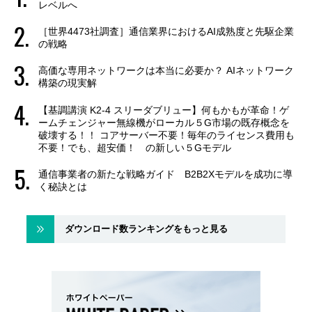
レベルへ
［世界4473社調査］通信業界におけるAI成熟度と先駆企業
の戦略
高価な専用ネットワークは本当に必要か？ AIネットワーク
構築の現実解
【基調講演 K2-4 スリーダブリュー】何もかもが革命！ゲ
ームチェンジャー無線機がローカル５G市場の既存概念を
破壊する！！ コアサーバー不要！毎年のライセンス費用も
不要！でも、超安価！ の新しい５Gモデル
通信事業者の新たな戦略ガイド B2B2Xモデルを成功に導
く秘訣とは
ダウンロード数ランキングをもっと見る