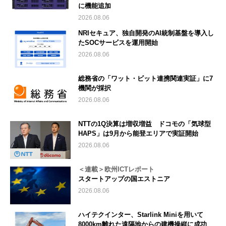
に機能追加
2026.08.06
NRIセキュア、独自開発のAI統制基盤を導入し
たSOCサービスを運用開始
2026.08.06
総務省の「ワット・ビット連携関連実証」に7
機関が採択
2026.08.06
NTTの1Q決算は増収増益 ドコモの「気球型
HAPS」は9月から能登エリアで実証開始
2026.08.06
＜連載＞欧州ICTレポート
スタートアップの国エストニア
2026.08.06
ハイテクインター、Starlink Miniを用いて
8000km離れた遠隔地からの建機操縦に成功