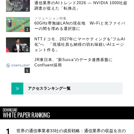
通信業界のAIトレンド2026 ― NVIDIA 1000社超
調査が捉えた「転換点」
ソリューション特集
60GHz帯無線LANの現在地 Wi-Fiと光ファイバ
ーの間を埋める選択肢に
NTTドコモ、2027年にマーケティングを“フルAI
化”へ 「現場社員も納得の切れ味鋭いAIエージ
ェント作る」
JR東日本、“新Suica”のデータ連携基盤に
Confluent採用
アクセスランキング一覧
DOWNLOAD
WHITE PAPER RANKING
世界の通信事業者33社の成長戦略：通信業界の収益を次の