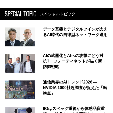
SPECIAL TOPIC
スペシャルトピック
データ基盤とデジタルツインが支え
るAI時代の自律型ネットワーク運用
AIの武器化とAIへの攻撃にどう対
抗? フォーティネットが描く新・
防御戦略
通信業界のAIトレンド2026 ―
NVIDIA 1000社超調査が捉えた「転
換点」
6Gはスペック重視から体感品質重