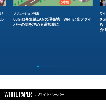
結！
ソリューション特集
ワイ
スレ
60GHz帯無線LANの現在地 Wi-Fiと光ファイ
XG
バーの間を埋める選択肢に
W
介
WHITE PAPER
ホワイトペーパー