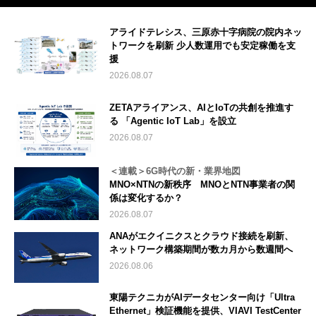
アライドテレシス、三原赤十字病院の院内ネッ
トワークを刷新 少人数運用でも安定稼働を支
援
2026.08.07
ZETAアライアンス、AIとIoTの共創を推進す
る 「Agentic IoT Lab」を設立
2026.08.07
＜連載＞6G時代の新・業界地図
MNO×NTNの新秩序 MNOとNTN事業者の関
係は変化するか？
2026.08.07
ANAがエクイニクスとクラウド接続を刷新、
ネットワーク構築期間が数カ月から数週間へ
2026.08.06
東陽テクニカがAIデータセンター向け「Ultra
Ethernet」検証機能を提供、VIAVI TestCenter