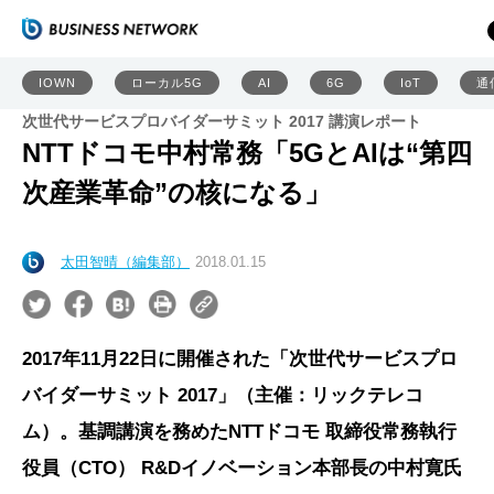
IOWN
ローカル5G
AI
6G
IoT
通
次世代サービスプロバイダーサミット 2017 講演レポート
NTTドコモ中村常務「5GとAIは“第四
次産業革命”の核になる」
太田智晴（編集部）
2018.01.15
2017年11月22日に開催された「次世代サービスプロ
バイダーサミット 2017」（主催：リックテレコ
ム）。基調講演を務めたNTTドコモ 取締役常務執行
役員（CTO） R&Dイノベーション本部長の中村寛氏