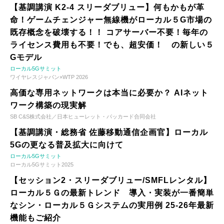
【基調講演 K2-4 スリーダブリュー】何もかもが革
命！ゲームチェンジャー無線機がローカル５G市場の
既存概念を破壊する！！ コアサーバー不要！毎年の
ライセンス費用も不要！でも、超安価！ の新しい５
Gモデル
ローカル5Gサミット
ワイヤレスジャパン×WTP 2026
高価な専用ネットワークは本当に必要か？ AIネット
ワーク構築の現実解
SB C&S株式会社／日本ヒューレット・パッカード合同会社
【基調講演・総務省 佐藤移動通信企画官】ローカル
5Gの更なる普及拡大に向けて
ローカル5Gサミット
ローカル5Gサミット2025
【セッション2・スリーダブリュー/SMFLレンタル】
ローカル５Ｇの最新トレンド 導入・実装が一番簡単
なシン・ローカル５Ｇシステムの実用例 25-26年最新
機能もご紹介