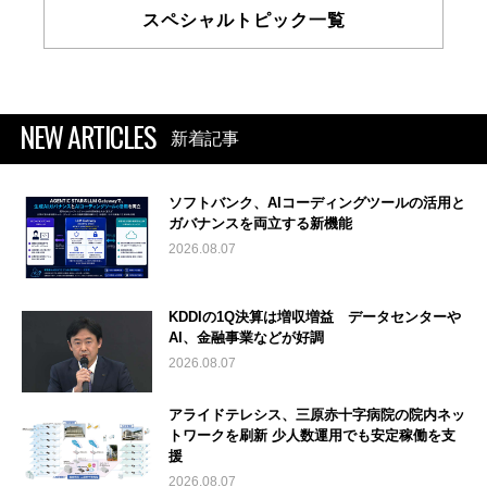
スペシャルトピック一覧
NEW ARTICLES
新着記事
ソフトバンク、AIコーディングツールの活用と
ガバナンスを両立する新機能
2026.08.07
KDDIの1Q決算は増収増益 データセンターや
AI、金融事業などが好調
2026.08.07
アライドテレシス、三原赤十字病院の院内ネッ
トワークを刷新 少人数運用でも安定稼働を支
援
2026.08.07