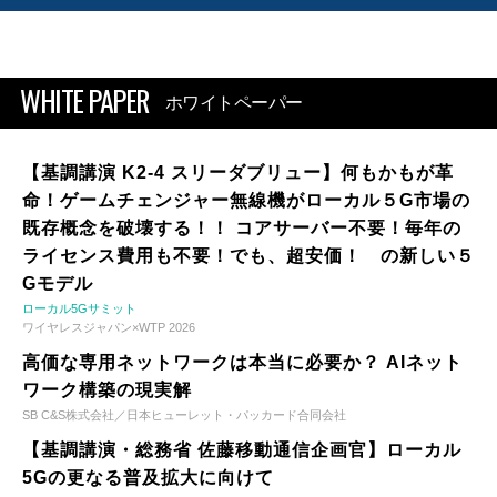
WHITE PAPER
ホワイトペーパー
【基調講演 K2-4 スリーダブリュー】何もかもが革
命！ゲームチェンジャー無線機がローカル５G市場の
既存概念を破壊する！！ コアサーバー不要！毎年の
ライセンス費用も不要！でも、超安価！ の新しい５
Gモデル
ローカル5Gサミット
ワイヤレスジャパン×WTP 2026
高価な専用ネットワークは本当に必要か？ AIネット
ワーク構築の現実解
SB C&S株式会社／日本ヒューレット・パッカード合同会社
【基調講演・総務省 佐藤移動通信企画官】ローカル
5Gの更なる普及拡大に向けて