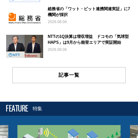
総務省の「ワット・ビット連携関連実証」に7
機関が採択
2026.08.06
NTTの1Q決算は増収増益 ドコモの「気球型
HAPS」は9月から能登エリアで実証開始
2026.08.06
記事一覧
FEATURE
特集