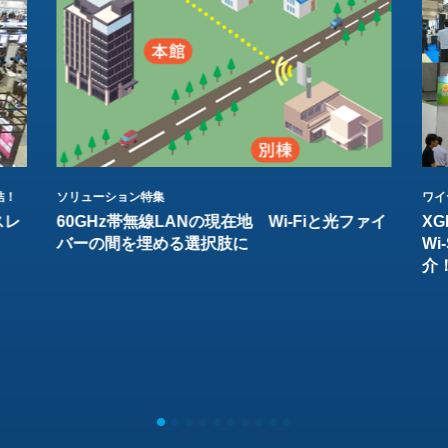
結！
ソリューション特集
ワイ
スレ
60GHz帯無線LANの現在地 Wi-Fiと光ファイ
XG
バーの間を埋める選択肢に
W
介