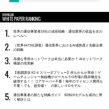
DOWNLOAD
WHITE PAPER RANKING
世界の通信事業者33社の成長戦略：通信業界の収益を次の
レベルへ
［世界4473社調査］通信業界におけるAI成熟度と先駆企業
の戦略
高価な専用ネットワークは本当に必要か？ AIネットワーク
構築の現実解
【基調講演 K2-4 スリーダブリュー】何もかもが革命！ゲ
ームチェンジャー無線機がローカル５G市場の既存概念を
破壊する！！ コアサーバー不要！毎年のライセンス費用も
不要！でも、超安価！ の新しい５Gモデル
通信事業者の新たな戦略ガイド B2B2Xモデルを成功に導
く秘訣とは