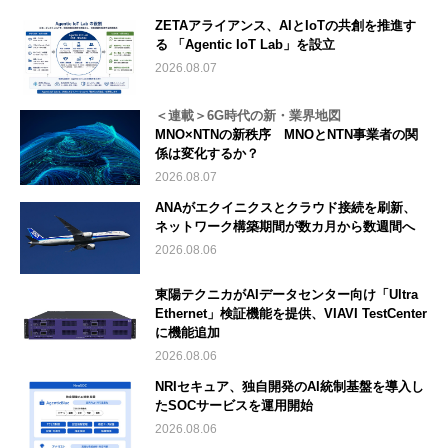
ZETAアライアンス、AIとIoTの共創を推進す
る 「Agentic IoT Lab」を設立
2026.08.07
＜連載＞6G時代の新・業界地図
MNO×NTNの新秩序 MNOとNTN事業者の関
係は変化するか？
2026.08.07
ANAがエクイニクスとクラウド接続を刷新、
ネットワーク構築期間が数カ月から数週間へ
2026.08.06
東陽テクニカがAIデータセンター向け「Ultra
Ethernet」検証機能を提供、VIAVI TestCenter
に機能追加
2026.08.06
NRIセキュア、独自開発のAI統制基盤を導入し
たSOCサービスを運用開始
2026.08.06