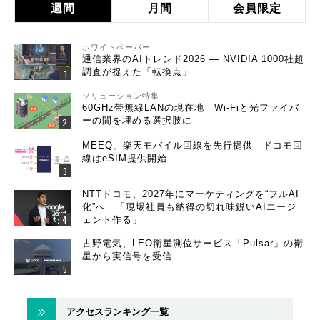
週間
月間
会員限定
ホワイトペーパー
通信業界のAIトレンド2026 ― NVIDIA 1000社超
調査が捉えた「転換点」
ソリューション特集
60GHz帯無線LANの現在地 Wi-Fiと光ファイバ
ーの間を埋める選択肢に
MEEQ、楽天モバイル回線を先行提供 ドコモ回
線はeSIM提供開始
NTTドコモ、2027年にマーケティングを“フルAI
化”へ 「現場社員も納得の切れ味鋭いAIエージ
ェント作る」
古野電気、LEO衛星測位サービス「Pulsar」の衛
星から実信号を受信
アクセスランキング一覧