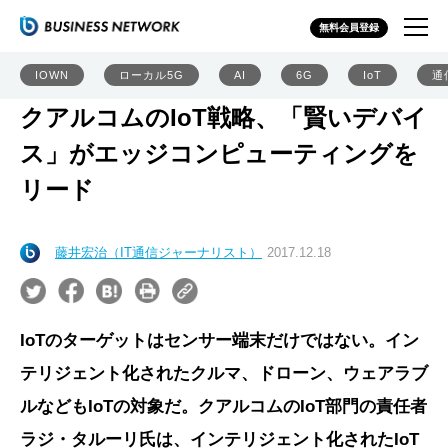
無料会員登録
IOWN
ローカル5G
AI
6G
IoT
通
クアルコムのIoT戦略、「賢いデバイ
ス」がエッジコンピューティングを
リード
藤井宏治（IT通信ジャーナリスト）
2017.12.18
IoTのターゲットはセンサー端末だけではない。イン
テリジェント化されたクルマ、ドローン、ウェアラブ
ルなどもIoTの対象だ。クアルコムのIoT部門の責任者
ラジ・タルーリ氏は、インテリジェント化されたIoT