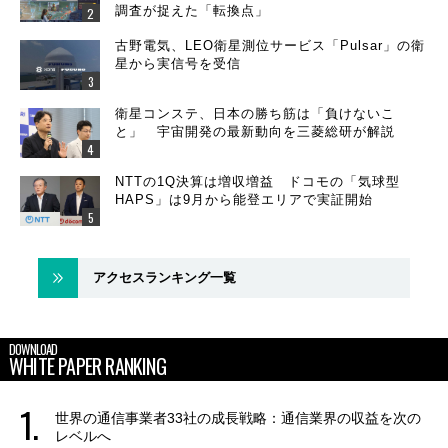
調査が捉えた「転換点」
古野電気、LEO衛星測位サービス「Pulsar」の衛
星から実信号を受信
衛星コンステ、日本の勝ち筋は「負けないこ
と」 宇宙開発の最新動向を三菱総研が解説
NTTの1Q決算は増収増益 ドコモの「気球型
HAPS」は9月から能登エリアで実証開始
アクセスランキング一覧
DOWNLOAD
WHITE PAPER RANKING
世界の通信事業者33社の成長戦略：通信業界の収益を次の
レベルへ