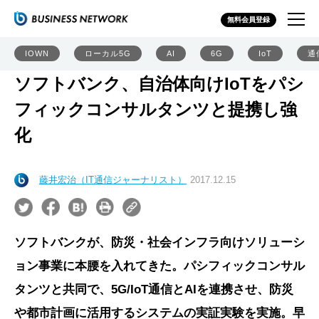
無料会員登録
IOWN
ローカル5G
AI
6G
IoT
通
ソフトバンク、自治体向けIoTをパシ
フィックコンサルタンツと提携し強
化
藤井宏治（IT通信ジャーナリスト）
2017.12.15
ソフトバンクが、防災・社会インフラ向けソリューシ
ョン事業に本腰を入れてきた。パシフィックコンサル
タンツと共同で、5G/IoT通信とAIを連携させ、防災
や都市計画に活用するシステムの実証実験を実施。早