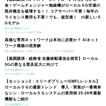
命！ゲームチェンジャー無線機がローカル５G市場の
既存概念を破壊する！！ コアサーバー不要！毎年の
ライセンス費用も不要！でも、超安価！ の新しい５
Gモデル
ローカル5Gサミット
ワイヤレスジャパン×WTP 2026
高価な専用ネットワークは本当に必要か？ AIネット
ワーク構築の現実解
SB C&S株式会社／日本ヒューレット・パッカード合同会社
【基調講演・総務省 佐藤移動通信企画官】ローカル
5Gの更なる普及拡大に向けて
ローカル5Gサミット
ローカル5Gサミット2025
【セッション2・スリーダブリュー/SMFLレンタル】
ローカル５Ｇの最新トレンド 導入・実装が一番簡単
なシン・ローカル５Ｇシステムの実用例 25-26年最新
機能もご紹介
ローカル5Gサミット