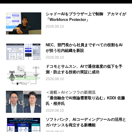
シャドーAIをブラウザー上で制御 アカマイが
「Workforce Protector」
2026.08.10
NEC、部門長から社員まですべての役割をAI
が担う社内組織を新設
2026.08.10
ドコモとサムスン、AIで通信速度の低下を予
測・防止する技術の実証に成功
2026.08.10
＜連載＞AIインフラの新潮流
「通信融合でAI推論需要取り込む」KDDI 佐藤
氏・桜井氏
2026.08.10
ソフトバンク、AIコーディングツールの活用と
ガバナンスを両立する新機能