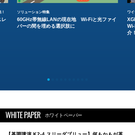
結！
ソリューション特集
ワイ
スレ
60GHz帯無線LANの現在地 Wi-Fiと光ファイ
XG
バーの間を埋める選択肢に
W
介
WHITE PAPER
ホワイトペーパー
【基調講演 K2-4 スリーダブリュー】何もかもが革