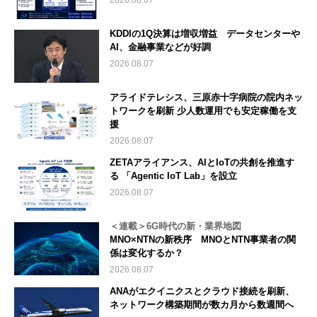
2026.08.07
KDDIの1Q決算は増収増益 データセンターや
AI、金融事業などが好調
2026.08.07
アライドテレシス、三原赤十字病院の院内ネッ
トワークを刷新 少人数運用でも安定稼働を支
援
2026.08.07
ZETAアライアンス、AIとIoTの共創を推進す
る 「Agentic IoT Lab」を設立
2026.08.07
＜連載＞6G時代の新・業界地図
MNO×NTNの新秩序 MNOとNTN事業者の関
係は変化するか？
2026.08.07
ANAがエクイニクスとクラウド接続を刷新、
ネットワーク構築期間が数カ月から数週間へ