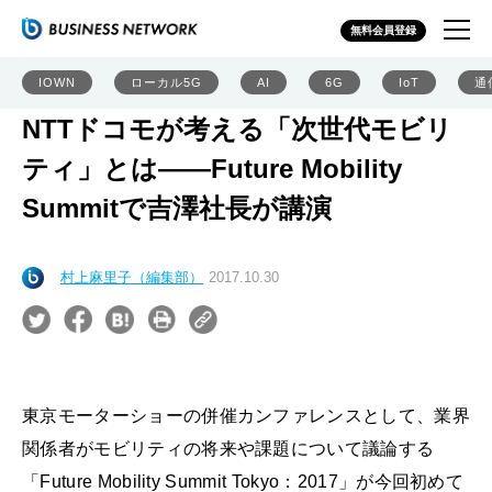
無料会員登録
IOWN
ローカル5G
AI
6G
IoT
通
NTTドコモが考える「次世代モビリ
ティ」とは――Future Mobility
Summitで吉澤社長が講演
村上麻里子（編集部）
2017.10.30
東京モーターショーの併催カンファレンスとして、業界
関係者がモビリティの将来や課題について議論する
「Future Mobility Summit Tokyo：2017」が今回初めて