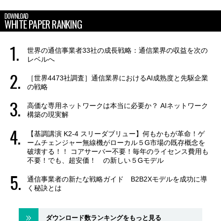
DOWNLOAD
WHITE PAPER RANKING
世界の通信事業者33社の成長戦略：通信業界の収益を次の
レベルへ
［世界4473社調査］通信業界におけるAI成熟度と先駆企業
の戦略
高価な専用ネットワークは本当に必要か？ AIネットワーク
構築の現実解
【基調講演 K2-4 スリーダブリュー】何もかもが革命！ゲ
ームチェンジャー無線機がローカル５G市場の既存概念を
破壊する！！ コアサーバー不要！毎年のライセンス費用も
不要！でも、超安価！ の新しい５Gモデル
通信事業者の新たな戦略ガイド B2B2Xモデルを成功に導
く秘訣とは
ダウンロード数ランキングをもっと見る