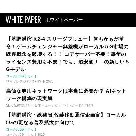
WHITE PAPER
ホワイトペーパー
【基調講演 K2-4 スリーダブリュー】何もかもが革
命！ゲームチェンジャー無線機がローカル５G市場の
既存概念を破壊する！！ コアサーバー不要！毎年の
ライセンス費用も不要！でも、超安価！ の新しい５
Gモデル
ローカル5Gサミット
ワイヤレスジャパン×WTP 2026
高価な専用ネットワークは本当に必要か？ AIネット
ワーク構築の現実解
SB C&S株式会社／日本ヒューレット・パッカード合同会社
【基調講演・総務省 佐藤移動通信企画官】ローカル
5Gの更なる普及拡大に向けて
ローカル5Gサミット
ローカル5Gサミット2025