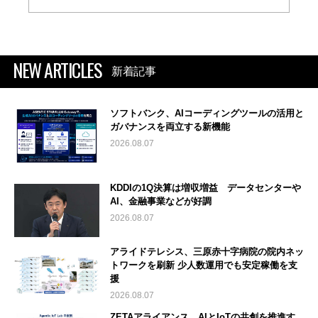
NEW ARTICLES
新着記事
ソフトバンク、AIコーディングツールの活用と
ガバナンスを両立する新機能
2026.08.07
KDDIの1Q決算は増収増益 データセンターや
AI、金融事業などが好調
2026.08.07
アライドテレシス、三原赤十字病院の院内ネッ
トワークを刷新 少人数運用でも安定稼働を支
援
2026.08.07
ZETAアライアンス、AIとIoTの共創を推進す