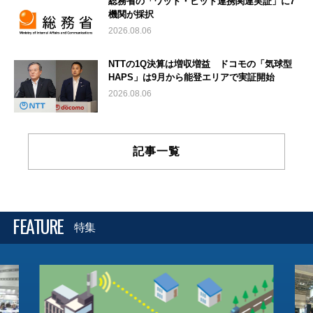
総務省の「ワット・ビット連携関連実証」に7
機関が採択
2026.08.06
NTTの1Q決算は増収増益 ドコモの「気球型
HAPS」は9月から能登エリアで実証開始
2026.08.06
記事一覧
FEATURE
特集