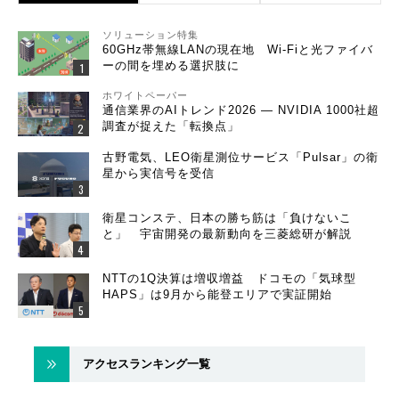
ソリューション特集
60GHz帯無線LANの現在地 Wi-Fiと光ファイバ
ーの間を埋める選択肢に
ホワイトペーパー
通信業界のAIトレンド2026 ― NVIDIA 1000社超
調査が捉えた「転換点」
古野電気、LEO衛星測位サービス「Pulsar」の衛
星から実信号を受信
衛星コンステ、日本の勝ち筋は「負けないこ
と」 宇宙開発の最新動向を三菱総研が解説
NTTの1Q決算は増収増益 ドコモの「気球型
HAPS」は9月から能登エリアで実証開始
アクセスランキング一覧