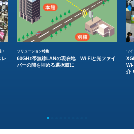
結！
ソリューション特集
ワイ
スレ
60GHz帯無線LANの現在地 Wi-Fiと光ファイ
XG
バーの間を埋める選択肢に
W
介