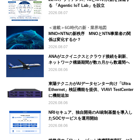
る 「Agentic IoT Lab」を設立
2026.08.07
＜連載＞6G時代の新・業界地図
MNO×NTNの新秩序 MNOとNTN事業者の関
係は変化するか？
2026.08.07
ANAがエクイニクスとクラウド接続を刷新、
ネットワーク構築期間が数カ月から数週間へ
2026.08.06
東陽テクニカがAIデータセンター向け「Ultra
Ethernet」検証機能を提供、VIAVI TestCenter
に機能追加
2026.08.06
NRIセキュア、独自開発のAI統制基盤を導入し
たSOCサービスを運用開始
2026.08.06