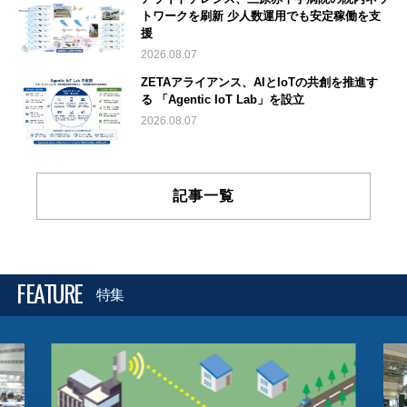
トワークを刷新 少人数運用でも安定稼働を支
援
2026.08.07
ZETAアライアンス、AIとIoTの共創を推進す
る 「Agentic IoT Lab」を設立
2026.08.07
記事一覧
FEATURE
特集