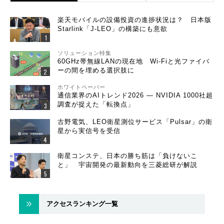
楽天モバイルの設備投資の進捗状況は？ 日本版
Starlink「J-LEO」の構築にも意欲
ソリューション特集
60GHz帯無線LANの現在地 Wi-Fiと光ファイバ
ーの間を埋める選択肢に
ホワイトペーパー
通信業界のAIトレンド2026 ― NVIDIA 1000社超
調査が捉えた「転換点」
古野電気、LEO衛星測位サービス「Pulsar」の衛
星から実信号を受信
衛星コンステ、日本の勝ち筋は「負けないこ
と」 宇宙開発の最新動向を三菱総研が解説
アクセスランキング一覧