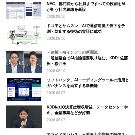
NEC、部門長から社員まですべての役割をAI
が担う社内組織を新設
2026.08.10
ドコモとサムスン、AIで通信速度の低下を予
測・防止する技術の実証に成功
2026.08.10
＜連載＞AIインフラの新潮流
「通信融合でAI推論需要取り込む」KDDI 佐藤
氏・桜井氏
2026.08.10
ソフトバンク、AIコーディングツールの活用と
ガバナンスを両立する新機能
2026.08.07
KDDIの1Q決算は増収増益 データセンターや
AI、金融事業などが好調
2026.08.07
アライドテレシス、三原赤十字病院の院内ネッ