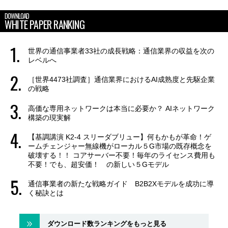
DOWNLOAD
WHITE PAPER RANKING
世界の通信事業者33社の成長戦略：通信業界の収益を次の
レベルへ
［世界4473社調査］通信業界におけるAI成熟度と先駆企業
の戦略
高価な専用ネットワークは本当に必要か？ AIネットワーク
構築の現実解
【基調講演 K2-4 スリーダブリュー】何もかもが革命！ゲ
ームチェンジャー無線機がローカル５G市場の既存概念を
破壊する！！ コアサーバー不要！毎年のライセンス費用も
不要！でも、超安価！ の新しい５Gモデル
通信事業者の新たな戦略ガイド B2B2Xモデルを成功に導
く秘訣とは
ダウンロード数ランキングをもっと見る