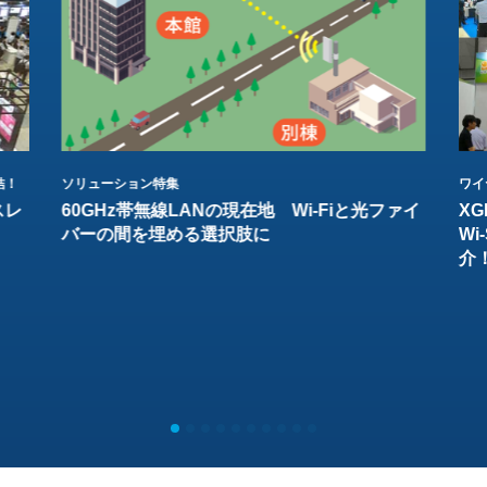
結！
ソリューション特集
ワイ
スレ
60GHz帯無線LANの現在地 Wi-Fiと光ファイ
XG
バーの間を埋める選択肢に
W
介