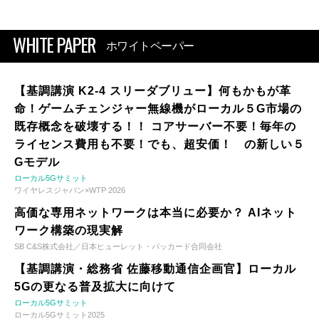
WHITE PAPER
ホワイトペーパー
【基調講演 K2-4 スリーダブリュー】何もかもが革
命！ゲームチェンジャー無線機がローカル５G市場の
既存概念を破壊する！！ コアサーバー不要！毎年の
ライセンス費用も不要！でも、超安価！ の新しい５
Gモデル
ローカル5Gサミット
ワイヤレスジャパン×WTP 2026
高価な専用ネットワークは本当に必要か？ AIネット
ワーク構築の現実解
SB C&S株式会社／日本ヒューレット・パッカード合同会社
【基調講演・総務省 佐藤移動通信企画官】ローカル
5Gの更なる普及拡大に向けて
ローカル5Gサミット
ローカル5Gサミット2025