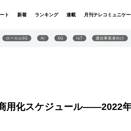
ート
新着
ランキング
連載
月刊テレコミュニケー
ローカル5G
AI
6G
IoT
通信事業者向け
商用化スケジュール――2022