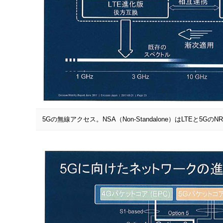
5Gの無線アクセス。NSA（Non-Standalone）はLTEと5G