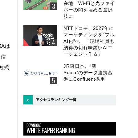
在地 Wi-Fiと光ファイ
バーの間を埋める選択
肢に
NTTドコモ、2027年に
マーケティングを“フル
AI化”へ 「現場社員も
SAは
納得の切れ味鋭いAIエ
ージェント作る」
御信
JR東日本、“新
方式
Suica”のデータ連携基
盤にConfluent採用
アクセスランキング一覧
DOWNLOAD
WHITE PAPER RANKING