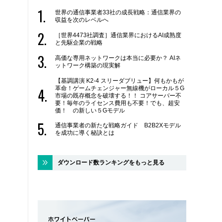
世界の通信事業者33社の成長戦略：通信業界の
収益を次のレベルへ
［世界4473社調査］通信業界におけるAI成熟度
と先駆企業の戦略
高価な専用ネットワークは本当に必要か？ AIネ
ットワーク構築の現実解
【基調講演 K2-4 スリーダブリュー】何もかもが
革命！ゲームチェンジャー無線機がローカル５G
市場の既存概念を破壊する！！ コアサーバー不
要！毎年のライセンス費用も不要！でも、超安
価！ の新しい５Gモデル
通信事業者の新たな戦略ガイド B2B2Xモデル
を成功に導く秘訣とは
ダウンロード数ランキングをもっと見る