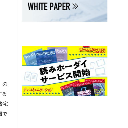
）の
する
者宅
国で