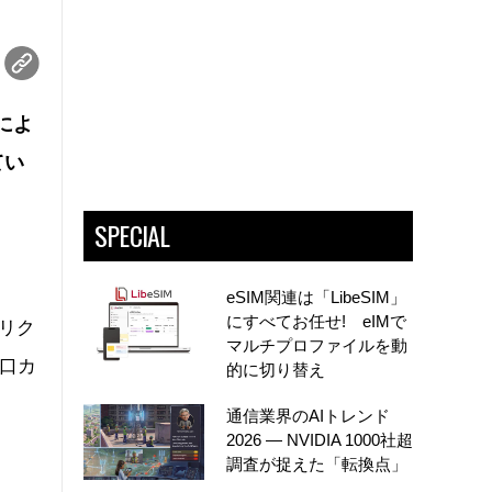
」によ
てい
SPECIAL
eSIM関連は「LibeSIM」
にすべてお任せ! eIMで
エリク
マルチプロファイルを動
人口カ
的に切り替え
通信業界のAIトレンド
2026 ― NVIDIA 1000社超
調査が捉えた「転換点」