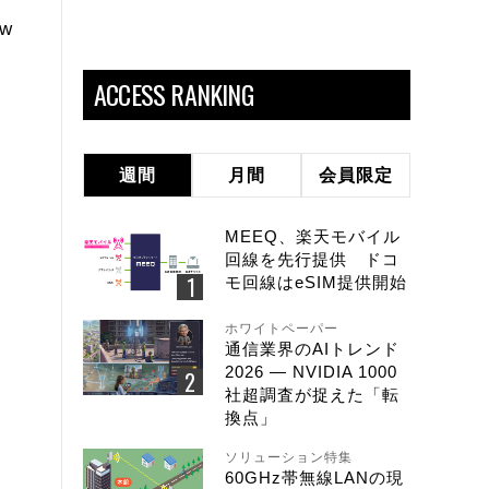
w
、
ACCESS RANKING
週間
月間
会員限定
MEEQ、楽天モバイル
回線を先行提供 ドコ
モ回線はeSIM提供開始
ホワイトペーパー
通信業界のAIトレンド
2026 ― NVIDIA 1000
社超調査が捉えた「転
換点」
ソリューション特集
60GHz帯無線LANの現