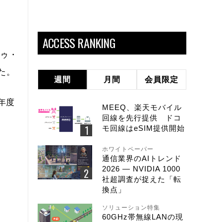
ACCESS RANKING
トゥ・
た。
週間
月間
会員限定
年度
MEEQ、楽天モバイル
回線を先行提供 ドコ
モ回線はeSIM提供開始
ホワイトペーパー
通信業界のAIトレンド
2026 ― NVIDIA 1000
社超調査が捉えた「転
換点」
ソリューション特集
60GHz帯無線LANの現