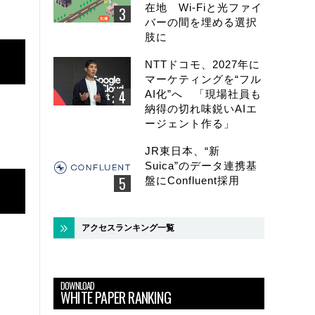
在地 Wi-Fiと光ファイ
バーの間を埋める選択
肢に
NTTドコモ、2027年に
マーケティングを“フル
AI化”へ 「現場社員も
納得の切れ味鋭いAIエ
ージェント作る」
JR東日本、“新
Suica”のデータ連携基
盤にConfluent採用
アクセスランキング一覧
DOWNLOAD
WHITE PAPER RANKING