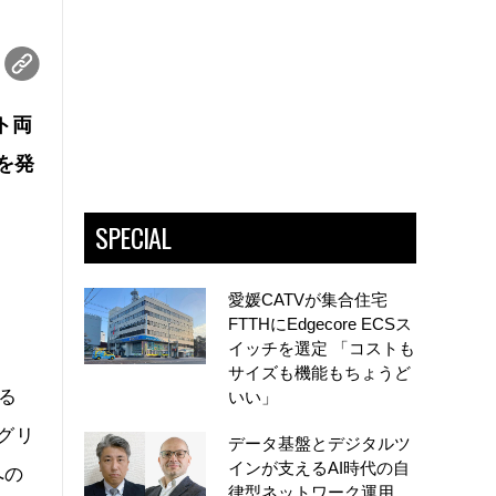
ト両
を発
SPECIAL
愛媛CATVが集合住宅
FTTHにEdgecore ECSス
イッチを選定 「コストも
サイズも機能もちょうど
る
いい」
グリ
データ基盤とデジタルツ
インが支えるAI時代の自
への
律型ネットワーク運用