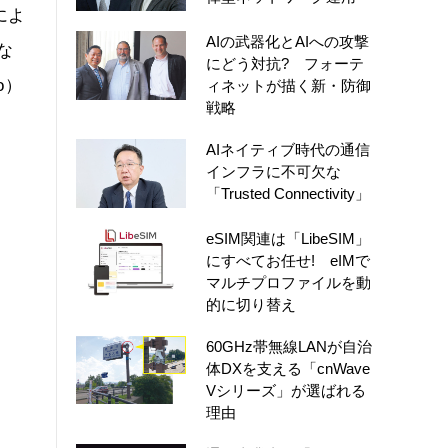
によ
AIの武器化とAIへの攻撃
な
にどう対抗? フォーテ
o）
ィネットが描く新・防御
戦略
AIネイティブ時代の通信
インフラに不可欠な
「Trusted Connectivity」
eSIM関連は「LibeSIM」
にすべてお任せ! eIMで
マルチプロファイルを動
的に切り替え
60GHz帯無線LANが自治
体DXを支える「cnWave
Vシリーズ」が選ばれる
理由