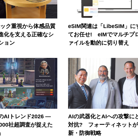
ペック重視から体感品質
eSIM関連は「LibeSIM」
進化を支える正確なシ
てお任せ! eIMでマルチプ
ション
ァイルを動的に切り替え
AIトレンド2026 ―
AIの武器化とAIへの攻撃に
A 1000社超調査が捉えた
対抗? フォーティネット
」
新・防御戦略