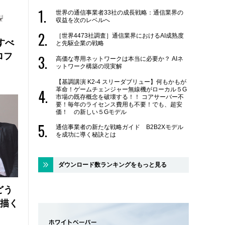
世界の通信事業者33社の成長戦略：通信業界の
収益を次のレベルへ
［世界4473社調査］通信業界におけるAI成熟度
にすべ
と先駆企業の戦略
ロフ
高価な専用ネットワークは本当に必要か？ AIネ
ットワーク構築の現実解
【基調講演 K2-4 スリーダブリュー】何もかもが
革命！ゲームチェンジャー無線機がローカル５G
市場の既存概念を破壊する！！ コアサーバー不
要！毎年のライセンス費用も不要！でも、超安
価！ の新しい５Gモデル
通信事業者の新たな戦略ガイド B2B2Xモデル
を成功に導く秘訣とは
ダウンロード数ランキングをもっと見る
どう
が描く