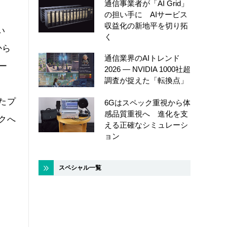
通信事業者が「AI Grid」
の担い手に AIサービス
収益化の新地平を切り拓
い
く
から
通信業界のAIトレンド
ー
2026 ― NVIDIA 1000社超
調査が捉えた「転換点」
る
たプ
6Gはスペック重視から体
感品質重視へ 進化を支
クへ
える正確なシミュレーシ
ョン
スペシャル一覧