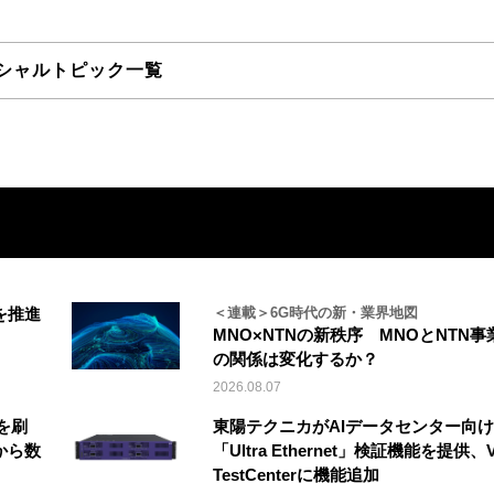
シャルトピック一覧
を推進
＜連載＞6G時代の新・業界地図
MNO×NTNの新秩序 MNOとNTN事
の関係は変化するか？
2026.08.07
を刷
東陽テクニカがAIデータセンター向け
から数
「Ultra Ethernet」検証機能を提供、V
TestCenterに機能追加