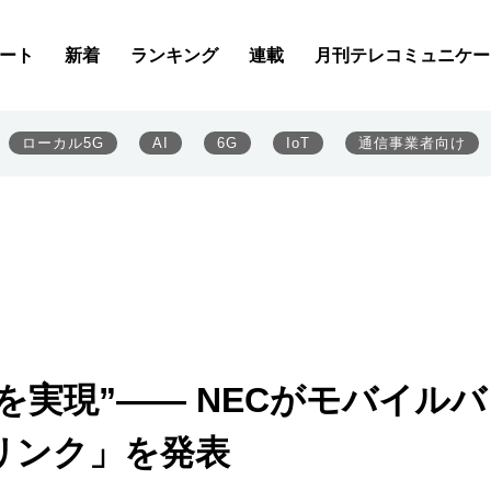
ート
新着
ランキング
連載
月刊テレコミュニケー
ローカル5G
AI
6G
IoT
通信事業者向け
を実現”―― NECがモバイル
リンク」を発表