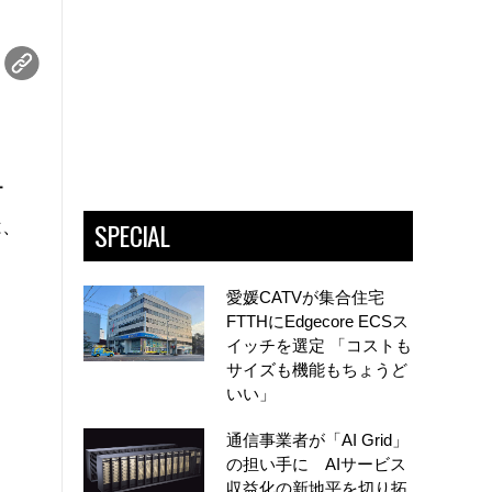
ー
SPECIAL
は、
愛媛CATVが集合住宅
FTTHにEdgecore ECSス
イッチを選定 「コストも
サイズも機能もちょうど
いい」
通信事業者が「AI Grid」
の担い手に AIサービス
収益化の新地平を切り拓