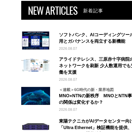
NEW ARTICLES
新着記事
ソフトバンク、AIコーディングツー
用とガバナンスを両立する新機能
2026.08.07
アライドテレシス、三原赤十字病院
ネットワークを刷新 少人数運用でも
働を支援
2026.08.07
＜連載＞6G時代の新・業界地図
MNO×NTNの新秩序 MNOとNTN
の関係は変化するか？
2026.08.07
東陽テクニカがAIデータセンター向
「Ultra Ethernet」検証機能を提供、V