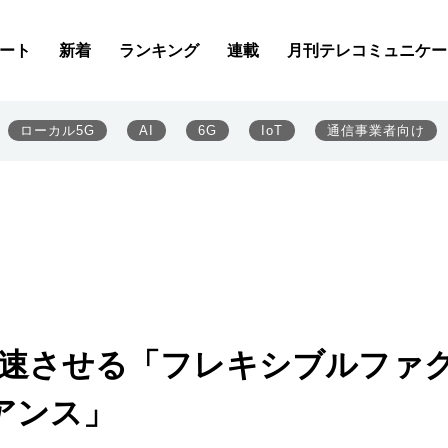
ート
新着
ランキング
連載
月刊テレコミュニケー
ローカル5G
AI
6G
IoT
通信事業者向け
加速させる「フレキシブルファ
アンス」