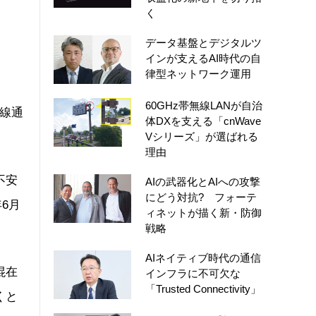
く
データ基盤とデジタルツ
インが支えるAI時代の自
律型ネットワーク運用
60GHz帯無線LANが自治
線通
体DXを支える「cnWave
Vシリーズ」が選ばれる
理由
不安
AIの武器化とAIへの攻撃
にどう対抗? フォーテ
6月
ィネットが描く新・防御
戦略
AIネイティブ時代の通信
混在
インフラに不可欠な
「Trusted Connectivity」
くと