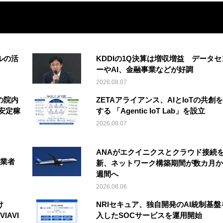
ルの活
KDDIの1Q決算は増収増益 データセ
ーやAI、金融事業などが好調
2026.08.07
の院内
ZETAアライアンス、AIとIoTの共創
安定稼
する 「Agentic IoT Lab」を設立
2026.08.07
ANAがエクイニクスとクラウド接続
事業者
新、ネットワーク構築期間が数カ月か
週間へ
2026.08.06
け
NRIセキュア、独自開発のAI統制基盤
IAVI
入したSOCサービスを運用開始