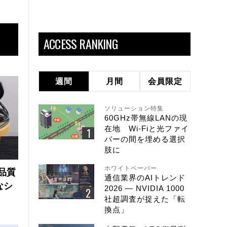
ACCESS RANKING
週間
月間
会員限定
ソリューション特集
60GHz帯無線LANの現
在地 Wi-Fiと光ファイ
バーの間を埋める選択
肢に
ホワイトペーパー
品質
通信業界のAIトレンド
なシ
2026 ― NVIDIA 1000
社超調査が捉えた「転
換点」