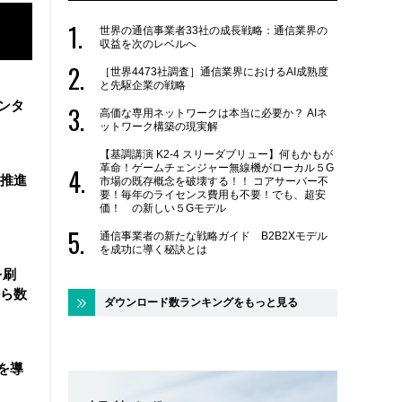
世界の通信事業者33社の成長戦略：通信業界の
収益を次のレベルへ
［世界4473社調査］通信業界におけるAI成熟度
と先駆企業の戦略
ンタ
高価な専用ネットワークは本当に必要か？ AIネ
ットワーク構築の現実解
【基調講演 K2-4 スリーダブリュー】何もかもが
革命！ゲームチェンジャー無線機がローカル５G
を推進
市場の既存概念を破壊する！！ コアサーバー不
要！毎年のライセンス費用も不要！でも、超安
価！ の新しい５Gモデル
通信事業者の新たな戦略ガイド B2B2Xモデル
を成功に導く秘訣とは
を刷
ら数
ダウンロード数ランキングをもっと見る
を導