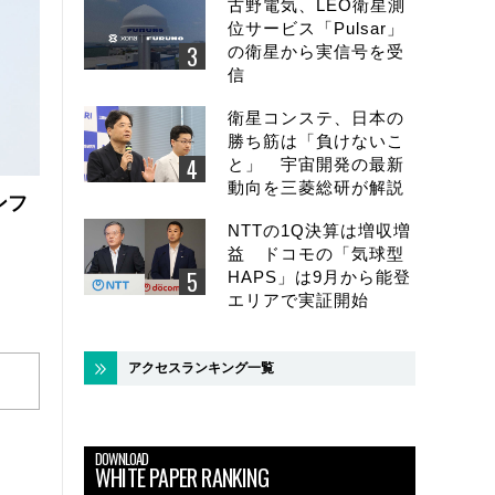
古野電気、LEO衛星測
位サービス「Pulsar」
の衛星から実信号を受
信
衛星コンステ、日本の
勝ち筋は「負けないこ
と」 宇宙開発の最新
動向を三菱総研が解説
ンフ
NTTの1Q決算は増収増
益 ドコモの「気球型
HAPS」は9月から能登
エリアで実証開始
アクセスランキング一覧
DOWNLOAD
WHITE PAPER RANKING