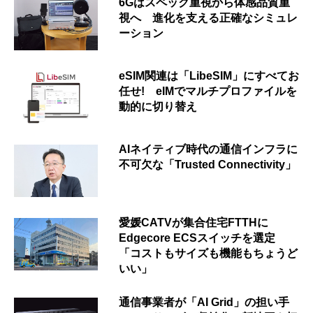
6Gはスペック重視から体感品質重
視へ 進化を支える正確なシミュレ
ーション
eSIM関連は「LibeSIM」にすべてお
任せ! eIMでマルチプロファイルを
動的に切り替え
AIネイティブ時代の通信インフラに
不可欠な「Trusted Connectivity」
愛媛CATVが集合住宅FTTHに
Edgecore ECSスイッチを選定
「コストもサイズも機能もちょうど
いい」
通信事業者が「AI Grid」の担い手