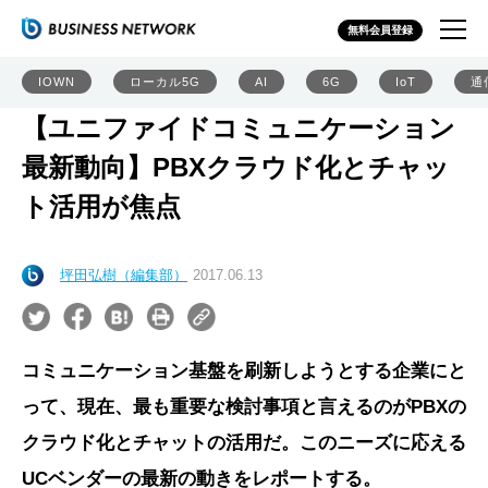
無料会員登録
IOWN
ローカル5G
AI
6G
IoT
通
【ユニファイドコミュニケーション
最新動向】PBXクラウド化とチャッ
ト活用が焦点
坪田弘樹（編集部）
2017.06.13
コミュニケーション基盤を刷新しようとする企業にと
って、現在、最も重要な検討事項と言えるのがPBXの
クラウド化とチャットの活用だ。このニーズに応える
UCベンダーの最新の動きをレポートする。