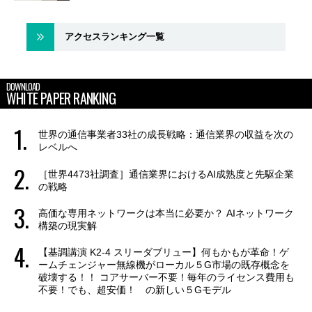
アクセスランキング一覧
DOWNLOAD
WHITE PAPER RANKING
世界の通信事業者33社の成長戦略：通信業界の収益を次の
レベルへ
［世界4473社調査］通信業界におけるAI成熟度と先駆企業
の戦略
高価な専用ネットワークは本当に必要か？ AIネットワーク
構築の現実解
【基調講演 K2-4 スリーダブリュー】何もかもが革命！ゲ
ームチェンジャー無線機がローカル５G市場の既存概念を
破壊する！！ コアサーバー不要！毎年のライセンス費用も
不要！でも、超安価！ の新しい５Gモデル