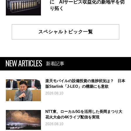
に AIサービス収益化の新地平を切
り拓く
スペシャルトピック一覧
NEW ARTICLES
新着記事
楽天モバイルの設備投資の進捗状況は？ 日本
版Starlink「J-LEO」の構築にも意欲
2026.08.10
NTT東、ローカル5Gを活用した長岡まつり大
花火大会の4Kライブ配信を実現
2026.08.10