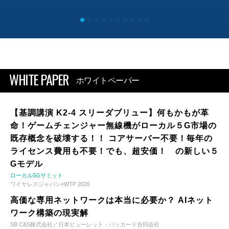
WHITE PAPER
ホワイトペーパー
【基調講演 K2-4 スリーダブリュー】何もかもが革
命！ゲームチェンジャー無線機がローカル５G市場の
既存概念を破壊する！！ コアサーバー不要！毎年の
ライセンス費用も不要！でも、超安価！ の新しい５
Gモデル
ローカル5Gサミット
ワイヤレスジャパン×WTP 2026
高価な専用ネットワークは本当に必要か？ AIネット
ワーク構築の現実解
SB C&S株式会社／日本ヒューレット・パッカード合同会社