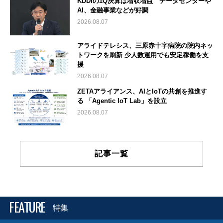
KDDIの1Q決算は増収増益 データセンターや
AI、金融事業などが好調
2026.08.07
アライドテレシス、三原赤十字病院の院内ネッ
トワークを刷新 少人数運用でも安定稼働を支
援
2026.08.07
ZETAアライアンス、AIとIoTの共創を推進す
る 「Agentic IoT Lab」を設立
2026.08.07
記事一覧
FEATURE
特集