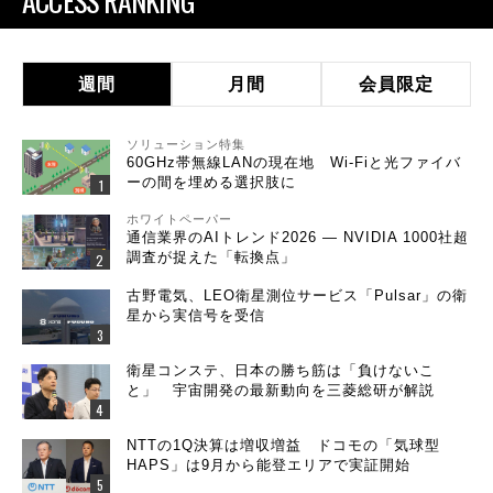
ACCESS RANKING
週間
月間
会員限定
ソリューション特集
60GHz帯無線LANの現在地 Wi-Fiと光ファイバ
ーの間を埋める選択肢に
ホワイトペーパー
通信業界のAIトレンド2026 ― NVIDIA 1000社超
調査が捉えた「転換点」
古野電気、LEO衛星測位サービス「Pulsar」の衛
星から実信号を受信
衛星コンステ、日本の勝ち筋は「負けないこ
と」 宇宙開発の最新動向を三菱総研が解説
NTTの1Q決算は増収増益 ドコモの「気球型
HAPS」は9月から能登エリアで実証開始