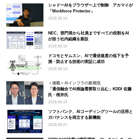
シャドーAIをブラウザー上で制御 アカマイが
「Workforce Protector」
2026.08.10
NEC、部門長から社員まですべての役割をAI
が担う社内組織を新設
2026.08.10
ドコモとサムスン、AIで通信速度の低下を予
測・防止する技術の実証に成功
2026.08.10
＜連載＞AIインフラの新潮流
「通信融合でAI推論需要取り込む」KDDI 佐藤
氏・桜井氏
2026.08.10
ソフトバンク、AIコーディングツールの活用と
ガバナンスを両立する新機能
2026.08.07