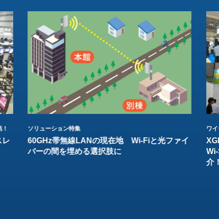
結！
ソリューション特集
ワイ
スレ
60GHz帯無線LANの現在地 Wi-Fiと光ファイ
XG
バーの間を埋める選択肢に
W
介